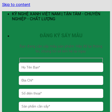
Skip to content
KỸ NGHỆ XANH VIỆT NAM | TẬN TÂM - CHUYÊN
NGHIỆP - CHẤT LƯỢNG
ĐĂNG KÝ SẤY MẪU
Bạn đang cần sấy mẫu sản phẩm. Hãy để lại thông
tin, chúng tôi sẽ liên hệ lại ngay.