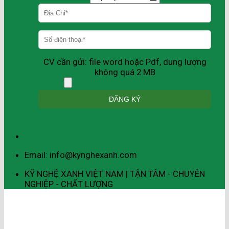
CV cần gửi: file word hoặc Pdf, dung lượng
không quá 2 MB
Email: info@kynghexanh.com
KỸ NGHỆ XANH VIỆT NAM | TẬN TÂM - CHUYÊN
NGHIỆP - CHẤT LƯỢNG