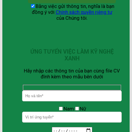
Bằng việc gửi thông tin, nghĩa là bạn
đồng ý với
Chính sách quyền riêng tư
của Chúng tôi.
ỨNG TUYỂN VIỆC LÀM KỸ NGHỆ
XANH
Hãy nhập các thông tin của bạn cùng file CV
đính kèm theo mẫu bên dưới
Nam
Nữ