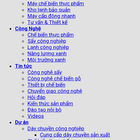
Máy chế biến thực phẩm
Kho lạnh bảo quản
Máy cấp đông nhanh
Tư vấn & Thiết kế
Công Nghệ
Chế biến thực phẩm
Sấy công nghiệp
Lạnh công nghiệp
Năng lượng xanh
Môi trường xanh
Tin tức
Công nghệ sấy
Công nghệ chế biến gỗ
Thiết bị chế biến
Chuyển giao công nghệ
Hỏi đáp
Kiến thức sản phẩm
Đào tạo nội bộ
Videos
Dự án
Dây chuyền công nghiệp
Cung cấp dây chuyền sản xuất