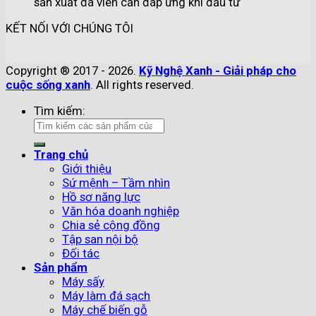
sản xuất đá viên cần đáp ứng khi đầu tư
KẾT NỐI VỚI CHÚNG TÔI
Copyright ® 2017 - 2026.
Kỹ Nghệ Xanh - Giải pháp cho
cuộc sống xanh
. All rights reserved.
Tìm kiếm:
Trang chủ
Giới thiệu
Sứ mệnh – Tầm nhìn
Hồ sơ năng lực
Văn hóa doanh nghiệp
Chia sẻ cộng đồng
Tập san nội bộ
Đối tác
Sản phẩm
Máy sấy
Máy làm đá sạch
Máy chế biến gỗ