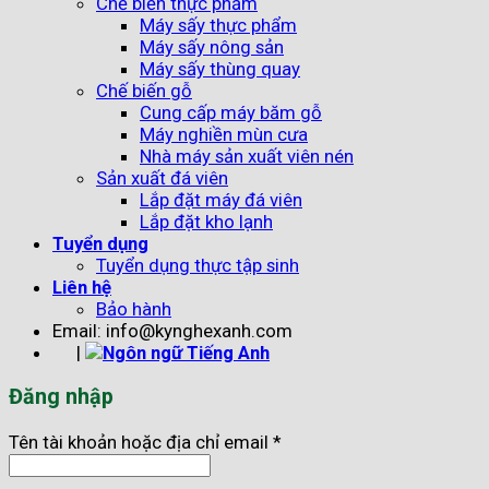
Chế biến thực phẩm
Máy sấy thực phẩm
Máy sấy nông sản
Máy sấy thùng quay
Chế biến gỗ
Cung cấp máy băm gỗ
Máy nghiền mùn cưa
Nhà máy sản xuất viên nén
Sản xuất đá viên
Lắp đặt máy đá viên
Lắp đặt kho lạnh
Tuyển dụng
Tuyển dụng thực tập sinh
Liên hệ
Bảo hành
Email: info@kynghexanh.com
|
Đăng nhập
Tên tài khoản hoặc địa chỉ email
*