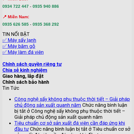
0934 722 447
-
0935 940 886
📍 Miền Nam:
0935 626 585
-
0935 368 292
TIN NỔI BẬT
✅ Máy sấy lạnh
✅ Máy băm gỗ
✅ Máy làm đá viên
Chính sách quyền riêng tư
Chia sẻ kinh nghiệm
Giao hàng, lắp đặt
Chính sách bảo hành
Tin Tức
Công nghệ sấy không phụ thuộc thời tiết – Giải pháp
chủ động sản xuất quanh năm
Chức năng bình luận
bị tắt
ở Công nghệ sấy không phụ thuộc thời tiết –
Giải pháp chủ động sản xuất quanh năm
Tiêu chuẩn cơ sở sản xuất đá viên cần đáp ứng khi
đầu tư
Chức năng bình luận bị tắt
ở Tiêu chuẩn cơ sở