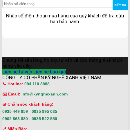
Kiểm tra
Nhập số điện thoại mua hàng của quý khách để tra cứu
hạn bảo hành.
Chúng tôi sẵn lòng hỗ trợ, tư vấn về các thông tin khách
hàng yêu cầu
Liên hệ tư vấn
Liên hệ báo giá
CÔNG TY CỔ PHẦN KỸ NGHỆ XANH VIỆT NAM
📞 Hotline:
094 110 8888
✉️ Email:
info@kynghexanh.com
🤝 Chăm sóc khách hàng:
0935 449 959
-
0935 995 035
0902 868 880
-
0935 522 550
📍 Miền Bắc: