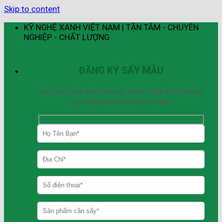
Skip to content
KỸ NGHỆ XANH VIỆT NAM | TẬN TÂM - CHUYÊN
NGHIỆP - CHẤT LƯỢNG
ĐĂNG KÝ SẤY MẪU
Bạn đang cần sấy mẫu sản phẩm. Hãy để lại thông
tin, chúng tôi sẽ liên hệ lại ngay.