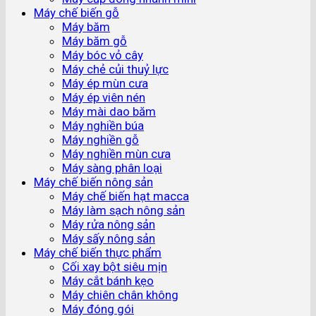
Máy chế biến gỗ
Máy băm
Máy băm gỗ
Máy bóc vỏ cây
Máy chẻ củi thuỷ lực
Máy ép mùn cưa
Máy ép viên nén
Máy mài dao băm
Máy nghiền búa
Máy nghiền gỗ
Máy nghiền mùn cưa
Máy sàng phân loại
Máy chế biến nông sản
Máy chế biến hạt macca
Máy làm sạch nông sản
Máy rửa nông sản
Máy sấy nông sản
Máy chế biến thực phẩm
Cối xay bột siêu mịn
Máy cắt bánh kẹo
Máy chiên chân không
Máy đóng gói