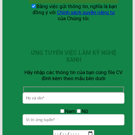
Bằng việc gửi thông tin, nghĩa là bạn
đồng ý với
Chính sách quyền riêng tư
của Chúng tôi.
ỨNG TUYỂN VIỆC LÀM KỸ NGHỆ
XANH
Hãy nhập các thông tin của bạn cùng file CV
đính kèm theo mẫu bên dưới
Nam
Nữ