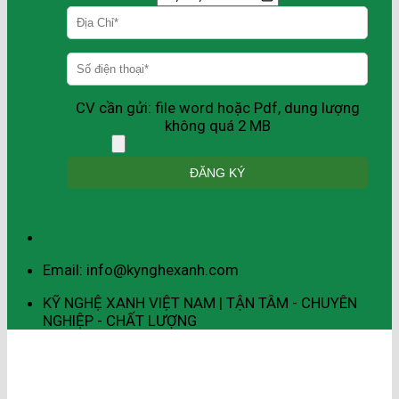
CV cần gửi: file word hoặc Pdf, dung lượng
không quá 2 MB
Email: info@kynghexanh.com
KỸ NGHỆ XANH VIỆT NAM | TẬN TÂM - CHUYÊN
NGHIỆP - CHẤT LƯỢNG