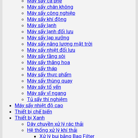
Máy sấy cà phê
Máy sấy chân không
Máy sấy công nghiệp
Máy sấy khí động
Máy sấy lạnh
Máy sấy lạnh đối lưu
Máy sấy lạp xưởng
Máy sấy năng lượng mặt trời
Máy sấy nhiệt đối lưu
Máy sấy tầng sôi
Máy sấy thăng hoa
Máy sấy tháp
Máy sấy thực phẩm
Máy sấy thùng quay
Máy sấy tổ yến
Máy sấy vĩ ngang
Tủ sấy thí nghiệm
Máy sấy nhiệt độ cao
Thiết bị chế biến
Thiết bị Xanh
Dây chuyền xử lý rác thải
Hệ thống xử lý khí thải
Xử lý bụi bằng Bag Filter