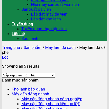
Nhà máy sản xuất viên nén
Sản xuất đá viên
Lắp đặt máy đá viên
Lắp đặt kho lạnh
Tuyển dụng
Tuyển dụng thực tập sinh
Liên hệ
Bảo hành
Trang chủ
/
Sản phẩm
/
Máy làm đá sạch
/
Máy làm đá cà
phê
Lọc
Showing all 5 results
Danh mục sản phẩm
Kho lạnh bảo quản
Máy cấp đông nhanh
Máy cấp đông nhanh công nghiệp
Máy cấp đông nhanh liên tục IQF
Máy cấp đông nhanh mini