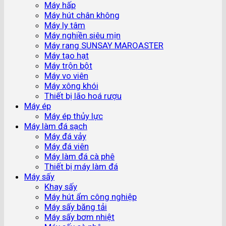
Máy hấp
Máy hút chân không
Máy ly tâm
Máy nghiền siêu mịn
Máy rang SUNSAY MAROASTER
Máy tạo hạt
Máy trộn bột
Máy vo viên
Máy xông khói
Thiết bị lão hoá rượu
Máy ép
Máy ép thủy lực
Máy làm đá sạch
Máy đá vảy
Máy đá viên
Máy làm đá cà phê
Thiết bị máy làm đá
Máy sấy
Khay sấy
Máy hút ẩm công nghiệp
Máy sấy băng tải
Máy sấy bơm nhiệt