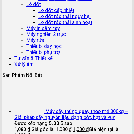
Lò đốt
Lò đốt cấp nhiệt
Lò đốt rác thải nguy hại
Lò đốt rác thải sinh hoạt
Máy in cầm tay
Máy nghiền 2 trục
Máy rửa
Thiết bị dạy học
Thiết bị phụ trợ
Tư vấn & Thiết kế
Xử lý ẩm
Sản Phẩm Nổi Bật
Máy sấy thùng quay theo mẻ 300kg –
Giải pháp sấy nguyên liệu dạng bột, hạt và vụn
Được xếp hạng
5.00
5 sao
1,080
₫
Giá gốc là: 1,080 ₫.
1,000
₫
Giá hiện tại là: