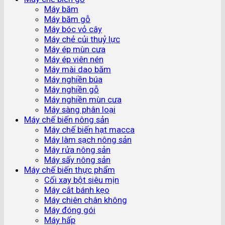
Máy băm
Máy băm gỗ
Máy bóc vỏ cây
Máy chẻ củi thuỷ lực
Máy ép mùn cưa
Máy ép viên nén
Máy mài dao băm
Máy nghiền búa
Máy nghiền gỗ
Máy nghiền mùn cưa
Máy sàng phân loại
Máy chế biến nông sản
Máy chế biến hạt macca
Máy làm sạch nông sản
Máy rửa nông sản
Máy sấy nông sản
Máy chế biến thực phẩm
Cối xay bột siêu mịn
Máy cắt bánh kẹo
Máy chiên chân không
Máy đóng gói
Máy hấp