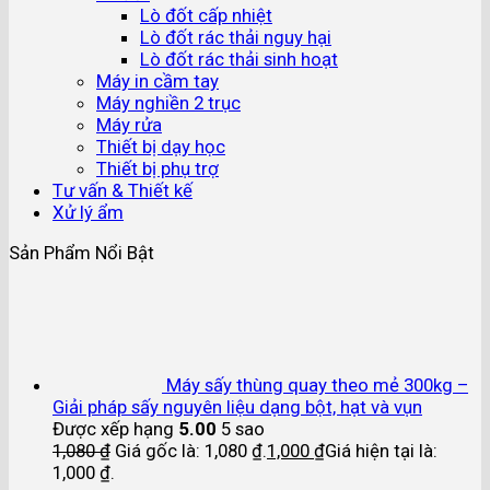
Lò đốt cấp nhiệt
Lò đốt rác thải nguy hại
Lò đốt rác thải sinh hoạt
Máy in cầm tay
Máy nghiền 2 trục
Máy rửa
Thiết bị dạy học
Thiết bị phụ trợ
Tư vấn & Thiết kế
Xử lý ẩm
Sản Phẩm Nổi Bật
Máy sấy thùng quay theo mẻ 300kg –
Giải pháp sấy nguyên liệu dạng bột, hạt và vụn
Được xếp hạng
5.00
5 sao
1,080
₫
Giá gốc là: 1,080 ₫.
1,000
₫
Giá hiện tại là:
1,000 ₫.