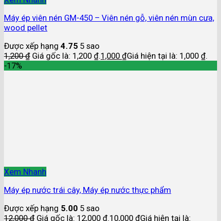
Máy ép viên nén GM-450 – Viên nén gỗ, viên nén mùn cưa,
wood pellet
Được xếp hạng
4.75
5 sao
1,200
₫
Giá gốc là: 1,200 ₫.
1,000
₫
Giá hiện tại là: 1,000 ₫.
-17%
Xem Nhanh
Máy ép nước trái cây, Máy ép nước thực phẩm
Được xếp hạng
5.00
5 sao
12,000
₫
Giá gốc là: 12,000 ₫.
10,000
₫
Giá hiện tại là: