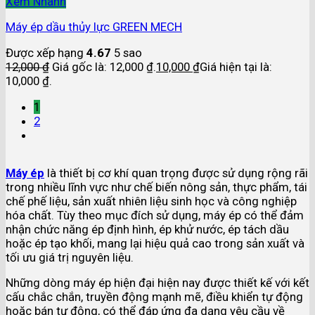
Xem Nhanh
Máy ép dầu thủy lực GREEN MECH
Được xếp hạng
4.67
5 sao
12,000
₫
Giá gốc là: 12,000 ₫.
10,000
₫
Giá hiện tại là:
10,000 ₫.
1
2
Máy ép
là thiết bị cơ khí quan trọng được sử dụng rộng rãi
trong nhiều lĩnh vực như chế biến nông sản, thực phẩm, tái
chế phế liệu, sản xuất nhiên liệu sinh học và công nghiệp
hóa chất. Tùy theo mục đích sử dụng, máy ép có thể đảm
nhận chức năng ép định hình, ép khử nước, ép tách dầu
hoặc ép tạo khối, mang lại hiệu quả cao trong sản xuất và
tối ưu giá trị nguyên liệu.
Những dòng máy ép hiện đại hiện nay được thiết kế với kết
cấu chắc chắn, truyền động mạnh mẽ, điều khiển tự động
hoặc bán tự động, có thể đáp ứng đa dạng yêu cầu về