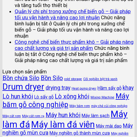
và tăng tuổi thọ thiết bị
Quản lý chi phí trong xưởng chế biến gỗ – Giải pháp
tối ưu vận hành và nâng cao lợi nhuận
Chức năng
bình luận bị tắt
ở Quản lý chi phí trong xưởng chế
biến gỗ – Giải pháp tối ưu vận hành và nâng cao lợi
nhuận
Công nghệ chế biến thực phẩm khô – Giải pháp nâng
cao chất lượng và giá trị sản phẩm
Chức năng bình
luận bị tắt
ở Công nghệ chế biến thực phẩm khô –
Giải pháp nâng cao chất lượng và giá trị sản phẩm
Lựa chọn sản phẩm
Bồn chứa Silo
Bồn Silo
cold storage
Cối nghiền bột trà xanh
Drum dryer
drying tray
khay
Hầm sấy gỗ
Heat pump dryer
Máy
Lò hun khói
Lò xông khói
Lò sấy gỗ
Mixing Machine
băm gỗ công nghiệp
Máy băm rơm
máy chẻ củi công nghiệp
Máy
Máy hun khói
Máy làm sạch
Máy cắt rơm
Máy cắt rơm rạ
làm đá
Máy làm đá viên
Máy
Máy mài dao
nghiền gỗ mùn cưa
Máy nghiền gỗ thành mùn cưa
Máy nghiền