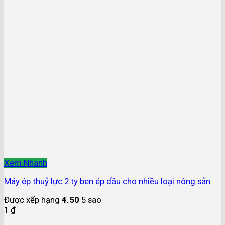
Xem Nhanh
Máy ép thuỷ lực 2 ty ben ép dầu cho nhiều loại nông sản
Được xếp hạng
4.50
5 sao
1
₫