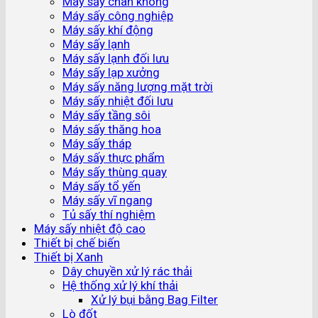
Máy sấy chân không
Máy sấy công nghiệp
Máy sấy khí động
Máy sấy lạnh
Máy sấy lạnh đối lưu
Máy sấy lạp xưởng
Máy sấy năng lượng mặt trời
Máy sấy nhiệt đối lưu
Máy sấy tầng sôi
Máy sấy thăng hoa
Máy sấy tháp
Máy sấy thực phẩm
Máy sấy thùng quay
Máy sấy tổ yến
Máy sấy vĩ ngang
Tủ sấy thí nghiệm
Máy sấy nhiệt độ cao
Thiết bị chế biến
Thiết bị Xanh
Dây chuyền xử lý rác thải
Hệ thống xử lý khí thải
Xử lý bụi bằng Bag Filter
Lò đốt