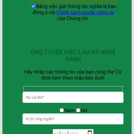
Bằng việc gửi thông tin, nghĩa là bạn
đồng ý với
Chính sách quyền riêng tư
của Chúng tôi.
ỨNG TUYỂN VIỆC LÀM KỸ NGHỆ
XANH
Hãy nhập các thông tin của bạn cùng file CV
đính kèm theo mẫu bên dưới
Nam
Nữ