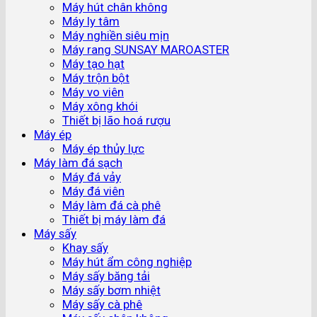
Máy hút chân không
Máy ly tâm
Máy nghiền siêu mịn
Máy rang SUNSAY MAROASTER
Máy tạo hạt
Máy trộn bột
Máy vo viên
Máy xông khói
Thiết bị lão hoá rượu
Máy ép
Máy ép thủy lực
Máy làm đá sạch
Máy đá vảy
Máy đá viên
Máy làm đá cà phê
Thiết bị máy làm đá
Máy sấy
Khay sấy
Máy hút ẩm công nghiệp
Máy sấy băng tải
Máy sấy bơm nhiệt
Máy sấy cà phê