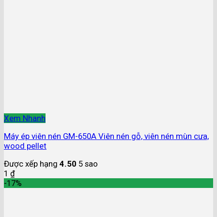
Xem Nhanh
Máy ép viên nén GM-650A Viên nén gỗ, viên nén mùn cưa,
wood pellet
Được xếp hạng
4.50
5 sao
1
₫
-17%