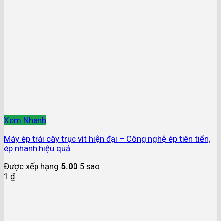
Xem Nhanh
Máy ép trái cây trục vít hiện đại – Công nghệ ép tiên tiến,
ép nhanh hiệu quả
Được xếp hạng
5.00
5 sao
1
₫