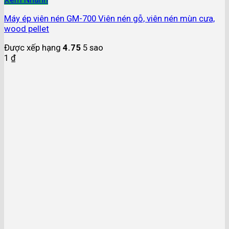
Máy ép viên nén GM-700 Viên nén gỗ, viên nén mùn cưa,
wood pellet
Được xếp hạng
4.75
5 sao
1
₫