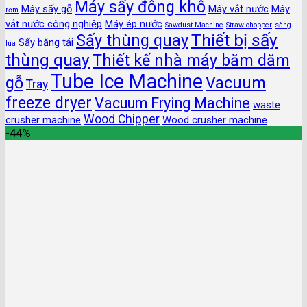
Máy sấy đông khô
Máy sấy gỗ
Máy vắt nước
Máy
rơm
vắt nước công nghiệp
Máy ép nước
Sawdust Machine
Straw chopper
sàng
Thiết bị sấy
Sấy thùng quay
Sấy băng tải
lúa
thùng quay
Thiết kế nhà máy băm dăm
Tube Ice Machine
gỗ
Vacuum
Tray
freeze dryer
Vacuum Frying Machine
waste
Wood Chipper
crusher machine
Wood crusher machine
-44%