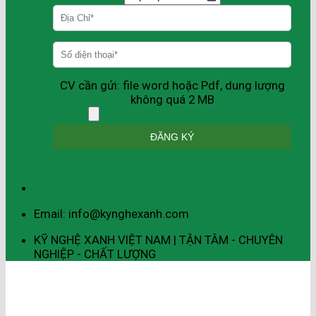
CV cần gửi: file word hoặc Pdf, dung lượng
không quá 2 MB
Email: info@kynghexanh.com
KỸ NGHỆ XANH VIỆT NAM | TẬN TÂM - CHUYÊN
NGHIỆP - CHẤT LƯỢNG