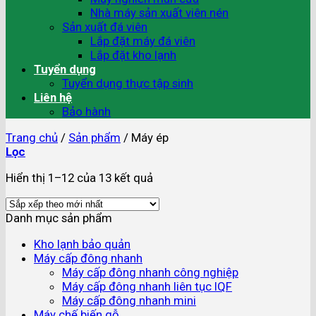
Nhà máy sản xuất viên nén
Sản xuất đá viên
Lắp đặt máy đá viên
Lắp đặt kho lạnh
Tuyển dụng
Tuyển dụng thực tập sinh
Liên hệ
Bảo hành
Trang chủ
/
Sản phẩm
/
Máy ép
Lọc
Hiển thị 1–12 của 13 kết quả
Danh mục sản phẩm
Kho lạnh bảo quản
Máy cấp đông nhanh
Máy cấp đông nhanh công nghiệp
Máy cấp đông nhanh liên tục IQF
Máy cấp đông nhanh mini
Máy chế biến gỗ