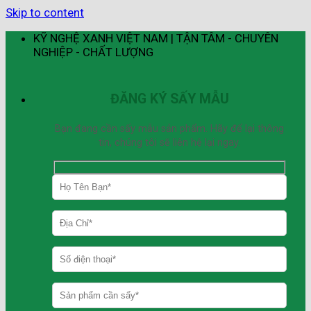
Skip to content
KỸ NGHỆ XANH VIỆT NAM | TẬN TÂM - CHUYÊN
NGHIỆP - CHẤT LƯỢNG
ĐĂNG KÝ SẤY MẪU
Bạn đang cần sấy mẫu sản phẩm. Hãy để lại thông
tin, chúng tôi sẽ liên hệ lại ngay.