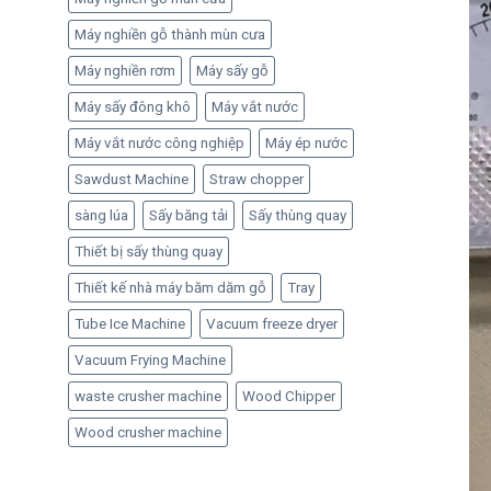
Máy nghiền gỗ thành mùn cưa
Máy nghiền rơm
Máy sấy gỗ
Máy sấy đông khô
Máy vắt nước
Máy vắt nước công nghiệp
Máy ép nước
Sawdust Machine
Straw chopper
sàng lúa
Sấy băng tải
Sấy thùng quay
Thiết bị sấy thùng quay
Thiết kế nhà máy băm dăm gỗ
Tray
Tube Ice Machine
Vacuum freeze dryer
Vacuum Frying Machine
waste crusher machine
Wood Chipper
Wood crusher machine