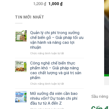
Được xếp
Giá
Giá
1,200
₫
1,000
₫
hạng
4.75
gốc
hiện
5 sao
là:
tại
TIN MỚI NHẤT
1,200 ₫.
là:
1,000 ₫.
Quản lý chi phí trong xưởng
chế biến gỗ – Giải pháp tối ưu
vận hành và nâng cao lợi
nhuận
ở
Chức năng bình luận bị tắt
Quản
lý
Công nghệ chế biến thực
chi
phẩm khô – Giải pháp nâng
phí
cao chất lượng và giá trị sản
trong
phẩm
xưởng
ở
Chức năng bình luận bị tắt
chế
Công
biến
nghệ
gỗ
Mở xưởng đá viên cần bao
Sầu riêng
chế
–
nhiêu vốn? Dự toán chi phí
biến
Giải
đầu tư từ A đến Z
thực
pháp
ở