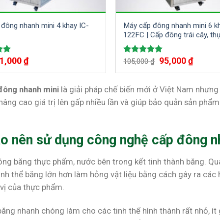
đông nhanh mini 4 khay IC-
Máy cấp đông nhanh mini 6 k
122FC | Cấp đông trái cây, t
thuỷ hải sản
Giá
Giá
Giá
Giá
1,000
₫
95,000
₫
ếp
Được xếp
105,000
₫
gốc
hiện
gốc
hiện
00
hạng
5.00
là:
tại
là:
tại
5 sao
1,200 ₫.
là:
105,000 ₫.
là:
đông nhanh mini
là giải pháp chế biến mới ở Việt Nam nhưng 
1,000 ₫.
95,000 ₫
nâng cao giá trị lên gấp nhiều lần và giúp bảo quản sản phẩ
ao nên sử dụng công nghệ cấp đông n
óng băng thực phẩm, nước bên trong kết tinh thành băng. Quá
tinh thể băng lớn hơn làm hỏng vật liệu bằng cách gây ra các
vị của thực phẩm.
ăng nhanh chóng làm cho các tinh thể hình thành rất nhỏ, ít