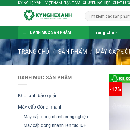
Skip
KỸ NGHỆ XANH VIỆT NAM | TẬN TÂM - CHUYÊN NGHIỆP - CHẤT LƯ
to
Tìm
content
kiếm:
DANH MỤC SẢN PHẨM
Trang chủ
TRANG CHỦ
/
SẢN PHẨM
/
MÁY CẤP Đ
DANH MỤC SẢN PHẨM
-17%
Kho lạnh bảo quản
Máy cấp đông nhanh
Máy cấp đông nhanh công nghiệp
Máy cấp đông nhanh liên tục IQF