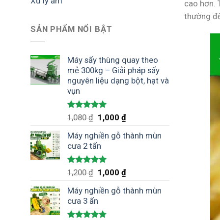
Xử lý ẩm
cao hơn. 
thường để
SẢN PHẨM NỔI BẬT
Máy sấy thùng quay theo
mẻ 300kg – Giải pháp sấy
nguyên liệu dạng bột, hạt và
vụn
Được xếp
Giá
Giá
1,080
₫
1,000
₫
hạng
5.00
gốc
hiện
5 sao
Máy nghiền gỗ thành mùn
là:
tại
cưa 2 tấn
1,080 ₫.
là:
1,000 ₫.
Được xếp
Giá
Giá
1,200
₫
1,000
₫
hạng
5.00
gốc
hiện
5 sao
Máy nghiền gỗ thành mùn
là:
tại
cưa 3 ấn
1,200 ₫.
là:
1,000 ₫.