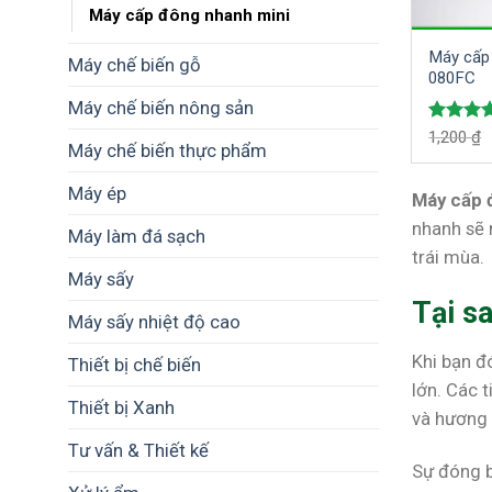
Máy cấp đông nhanh mini
Máy cấp 
Máy chế biến gỗ
080FC
Máy chế biến nông sản
Được x
1,200
₫
Máy chế biến thực phẩm
hạng
5.
5 sao
Máy ép
Máy cấp 
nhanh sẽ 
Máy làm đá sạch
trái mùa.
Máy sấy
Tại s
Máy sấy nhiệt độ cao
Khi bạn đ
Thiết bị chế biến
lớn. Các 
Thiết bị Xanh
và hương 
Tư vấn & Thiết kế
Sự đóng b