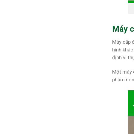
Máy c
Máy cấp đ
hình khác
định vị t
Một máy đ
phẩm nóng