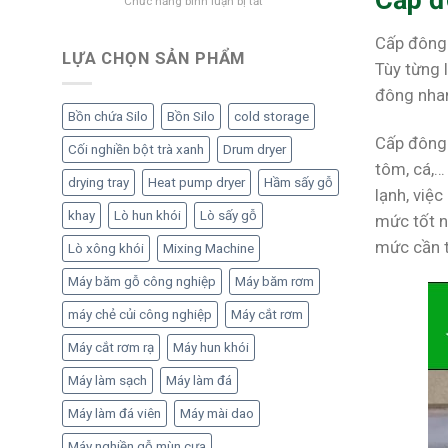
Cấp đ
Chức năng bình luận bị tắt
phẩm
tối
Mở
khô
ưu
xưởng
–
vận
Cấp đông 
đá
LỰA CHỌN SẢN PHẨM
Giải
hành
Tùy từng 
viên
pháp
và
cần
đông nhan
nâng
nâng
bao
cao
cao
Bồn chứa Silo
Bồn Silo
cold storage
nhiêu
chất
lợi
Cấp đông 
vốn?
lượng
nhuận
Cối nghiền bột trà xanh
Drum dryer
Dự
và
tôm, cá,…
toán
drying tray
Heat pump dryer
Hầm sấy gỗ
giá
lạnh, việ
chi
trị
khay
Lò hun khói
Lò sấy gỗ
phí
mức tốt n
sản
đầu
phẩm
mức cần t
Lò xông khói
Mixing Machine
tư
từ
Máy băm gỗ công nghiệp
Máy băm rơm
A
đến
máy chẻ củi công nghiệp
Máy cắt rơm
Z
Máy cắt rơm rạ
Máy hun khói
Máy làm sạch
Máy làm đá
Máy làm đá viên
Máy mài dao
Máy nghiền gỗ mùn cưa