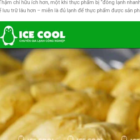
Thậm chí hữu ích hơn, một khi thực phẩm bị “đông lạnh nhan
 lưu trữ lâu hơn – miễn là đủ lạnh để thực phẩm được sản p