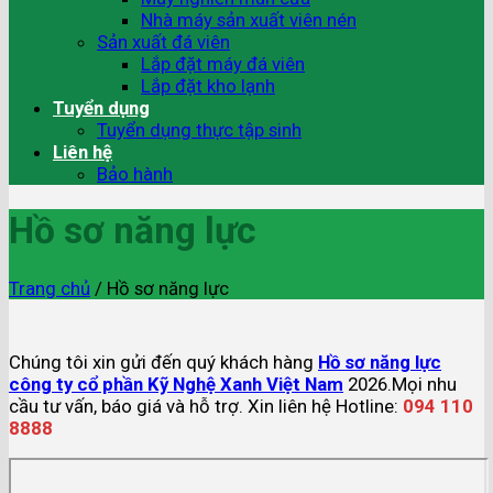
Nhà máy sản xuất viên nén
Sản xuất đá viên
Lắp đặt máy đá viên
Lắp đặt kho lạnh
Tuyển dụng
Tuyển dụng thực tập sinh
Liên hệ
Bảo hành
Hồ sơ năng lực
Trang chủ
/
Hồ sơ năng lực
Chúng tôi xin gửi đến quý khách hàng
Hồ sơ năng lực
công ty cổ phần Kỹ Nghệ Xanh Việt Nam
2026.Mọi nhu
cầu tư vấn, báo giá và hỗ trợ. Xin liên hệ Hotline:
094 110
8888