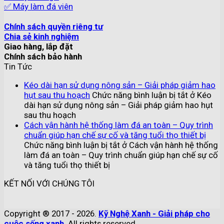
✅ Máy làm đá viên
Chính sách quyền riêng tư
Chia sẻ kinh nghiệm
Giao hàng, lắp đặt
Chính sách bảo hành
Tin Tức
Kéo dài hạn sử dụng nông sản – Giải pháp giảm hao
hụt sau thu hoạch
Chức năng bình luận bị tắt
ở Kéo
dài hạn sử dụng nông sản – Giải pháp giảm hao hụt
sau thu hoạch
Cách vận hành hệ thống làm đá an toàn – Quy trình
chuẩn giúp hạn chế sự cố và tăng tuổi thọ thiết bị
Chức năng bình luận bị tắt
ở Cách vận hành hệ thống
làm đá an toàn – Quy trình chuẩn giúp hạn chế sự cố
và tăng tuổi thọ thiết bị
KẾT NỐI VỚI CHÚNG TÔI
Copyright ® 2017 - 2026.
Kỹ Nghệ Xanh - Giải pháp cho
cuộc sống xanh
. All rights reserved.