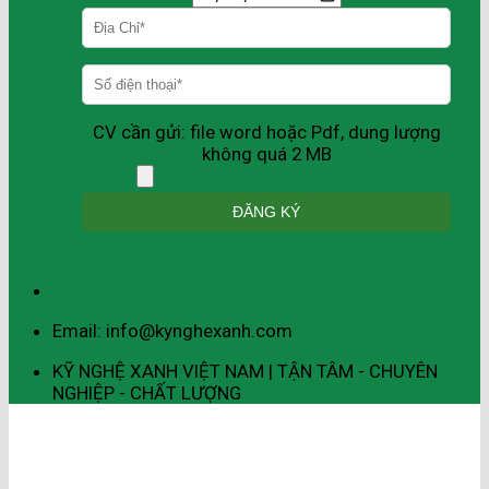
CV cần gửi: file word hoặc Pdf, dung lượng
không quá 2 MB
Email: info@kynghexanh.com
KỸ NGHỆ XANH VIỆT NAM | TẬN TÂM - CHUYÊN
NGHIỆP - CHẤT LƯỢNG