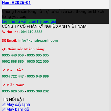
Nam V2026-01
Chúng tôi sẵn lòng hỗ trợ, tư vấn về các thông tin khách
hàng yêu cầu
Liên hệ tư vấn
Liên hệ báo giá
CÔNG TY CỔ PHẦN KỸ NGHỆ XANH VIỆT NAM
📞 Hotline:
094 110 8888
✉️ Email:
info@kynghexanh.com
🤝 Chăm sóc khách hàng:
0935 449 959
-
0935 995 035
0902 868 880
-
0935 522 550
📍 Miền Bắc:
0934 722 447
-
0935 940 886
📍 Miền Nam:
0935 626 585
-
0935 368 292
TIN NỔI BẬT
✅ Máy sấy lạnh
✅ Máy băm gỗ