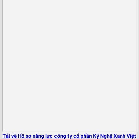
Tải về Hồ sơ năng lực công ty cổ phần Kỹ Nghệ Xanh Việt