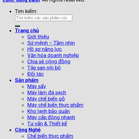
Tìm kiếm:
Trang chủ
Giới thiệu
Sứ mệnh – Tầm nhìn
Hồ sơ năng lực
Văn hóa doanh nghiệp
Chia sẻ cộng đồng
Tập san nội bộ
Đối tác
Sản phẩm
Máy sấy
Máy làm đá sạch
Máy chế biến gỗ
Máy chế biến thực phẩm
Kho lạnh bảo quản
Máy cấp đông nhanh
Tư vấn & Thiết kế
Công Nghệ
Chế biến thực phẩm