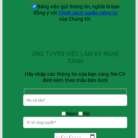
Bằng việc gửi thông tin, nghĩa là bạn
đồng ý với
Chính sách quyền riêng tư
của Chúng tôi.
ỨNG TUYỂN VIỆC LÀM KỸ NGHỆ
XANH
Hãy nhập các thông tin của bạn cùng file CV
đính kèm theo mẫu bên dưới
Nam
Nữ