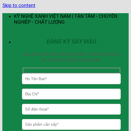
Skip to content
KỸ NGHỆ XANH VIỆT NAM | TẬN TÂM - CHUYÊN
NGHIỆP - CHẤT LƯỢNG
ĐĂNG KÝ SẤY MẪU
Bạn đang cần sấy mẫu sản phẩm. Hãy để lại thông
tin, chúng tôi sẽ liên hệ lại ngay.