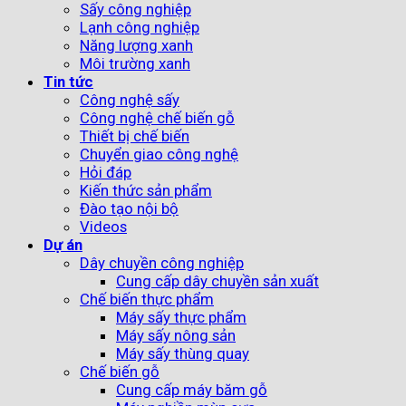
Sấy công nghiệp
Lạnh công nghiệp
Năng lượng xanh
Môi trường xanh
Tin tức
Công nghệ sấy
Công nghệ chế biến gỗ
Thiết bị chế biến
Chuyển giao công nghệ
Hỏi đáp
Kiến thức sản phẩm
Đào tạo nội bộ
Videos
Dự án
Dây chuyền công nghiệp
Cung cấp dây chuyền sản xuất
Chế biến thực phẩm
Máy sấy thực phẩm
Máy sấy nông sản
Máy sấy thùng quay
Chế biến gỗ
Cung cấp máy băm gỗ