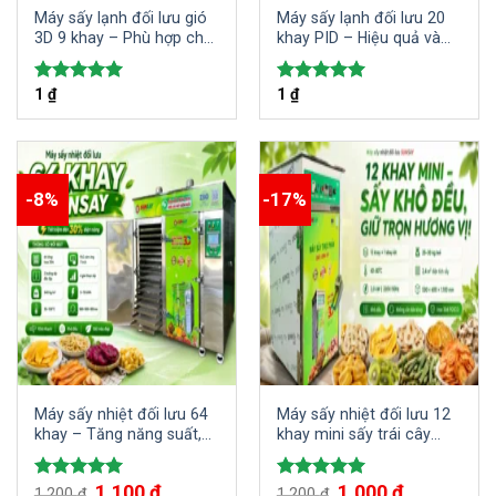
Máy sấy lạnh đối lưu gió
Máy sấy lạnh đối lưu 20
3D 9 khay – Phù hợp cho
khay PID – Hiệu quả và
các hộ kinh doanh gia
tiết kiệm điện năng trong
đình sấy đa dạng các loại
sấy khô thực phẩm
1
₫
1
₫
Được xếp
Được xếp
thực phẩm và nông sản
hạng
5.00
hạng
5.00
5 sao
5 sao
-8%
-17%
Máy sấy nhiệt đối lưu 64
Máy sấy nhiệt đối lưu 12
khay – Tăng năng suất,
khay mini sấy trái cây
tiết kiệm chi phí vận hành
hoa quả dược liệu
Giá
1,100
₫
Giá
Giá
1,000
₫
Giá
Được xếp
Được xếp
1,200
₫
1,200
₫