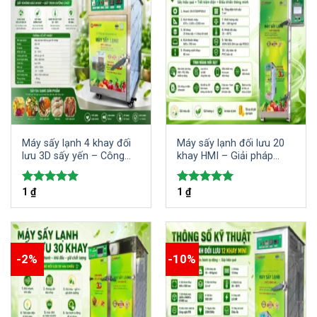
Máy sấy lạnh 4 khay đối
Máy sấy lạnh đối lưu 20
lưu 3D sấy yến – Công
khay HMI – Giải pháp
nghệ sấy hiện đại, nhanh
hoàn hảo cho sấy khô
chóng, hiệu quả nâng
trái cây, thực phẩm,…
1
₫
1
₫
Được xếp
Được xếp
cao giá trị của tổ yến
hạng
5.00
hạng
5.00
5 sao
5 sao
-2%
-10%