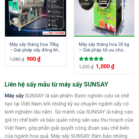
Máy sấy thăng hoa 70kg
Máy sấy thăng hoa 30 kg
– Giải pháp sấy đông khô
– Giải pháp tối ưu cho
cao cấp cho sản phẩm
sản phẩm thực phẩm
Giá
900
₫
Giá
1,080
₫
chất lượng
chất lượng cao
gốc
hiện
Giá
1,000
₫
Giá
Được xếp
là:
tại
1,200
₫
gốc
hiện
1,080 ₫.
là:
hạng
5.00
là:
tại
900 ₫.
5 sao
1,200 ₫.
là:
1,000 ₫.
Liên hệ sấy mẫu từ máy sấy SUNSAY
Máy sấy
SUNSAY là sản phẩm được nghiên cứu và chế
tạo tại Việt Nam bởi những kỹ sư chuyên ngành sấy có
kinh nghiệm lâu năm. Sứ mệnh của SUNSAY là nâng cao
giá trị chế biến và bảo quản nông sản sau thu hoạch của
Việt Nam, góp phần giải quyết công đoạn sau chế biến
của ngành hoa quả. Máy sấy SUNSAY đảm bảo những