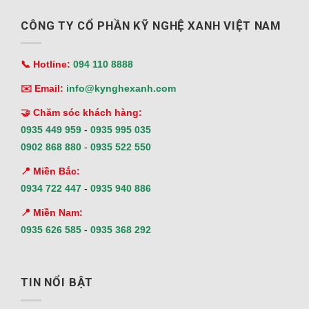
CÔNG TY CỔ PHẦN KỸ NGHỆ XANH VIỆT NAM
📞 Hotline:
094 110 8888
✉️ Email:
info@kynghexanh.com
🤝 Chăm sóc khách hàng:
0935 449 959
-
0935 995 035
0902 868 880
-
0935 522 550
📍 Miền Bắc:
0934 722 447
-
0935 940 886
📍 Miền Nam:
0935 626 585
-
0935 368 292
TIN NỔI BẬT