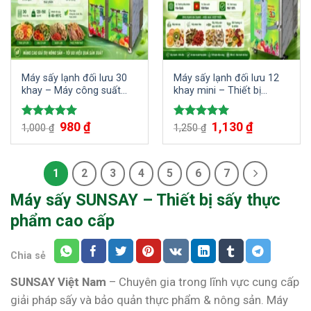
Máy sấy lạnh đối lưu 30
Máy sấy lạnh đối lưu 12
khay – Máy công suất
khay mini – Thiết bị
lớn, sấy đa dạng các loại
chuyên nghiệp cho các
rau củ quả, thịt cá hay
doanh nghiệp thực phẩm
Giá
980
₫
Giá
Giá
1,130
₫
Giá
Được xếp
Được xếp
các loại dược liệu quý
1,000
₫
1,250
₫
gốc
hiện
gốc
hiện
hạng
5.00
hạng
5.00
là:
tại
là:
tại
5 sao
5 sao
1,000 ₫.
là:
1,250 ₫.
là:
980 ₫.
1,130 ₫.
1
2
3
4
5
6
7
Máy sấy SUNSAY – Thiết bị sấy thực
phẩm cao cấp
Chia sẻ
SUNSAY Việt Nam
– Chuyên gia trong lĩnh vực cung cấp
giải pháp sấy và bảo quản thực phẩm & nông sản. Máy