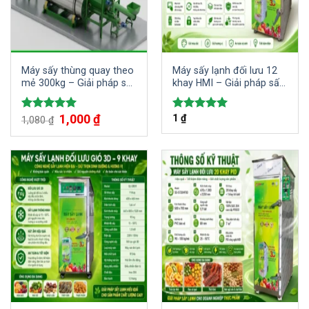
Máy sấy thùng quay theo
Máy sấy lạnh đối lưu 12
mẻ 300kg – Giải pháp sấy
khay HMI – Giải pháp sấy
nguyên liệu dạng bột, hạt
khô bảo quản thực phẩm
và vụn
hiệu quả, chất lượng
Giá
1,000
₫
Giá
1
₫
Được xếp
Được xếp
1,080
₫
gốc
hiện
hạng
5.00
hạng
5.00
là:
tại
5 sao
5 sao
1,080 ₫.
là:
1,000 ₫.