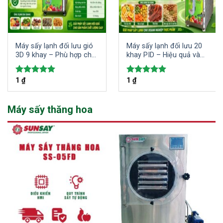
Máy sấy lạnh đối lưu gió
Máy sấy lạnh đối lưu 20
3D 9 khay – Phù hợp cho
khay PID – Hiệu quả và
các hộ kinh doanh gia
tiết kiệm điện năng trong
đình sấy đa dạng các loại
sấy khô thực phẩm
1
₫
1
₫
Được xếp
Được xếp
thực phẩm và nông sản
hạng
5.00
hạng
5.00
5 sao
5 sao
Máy sấy thăng hoa