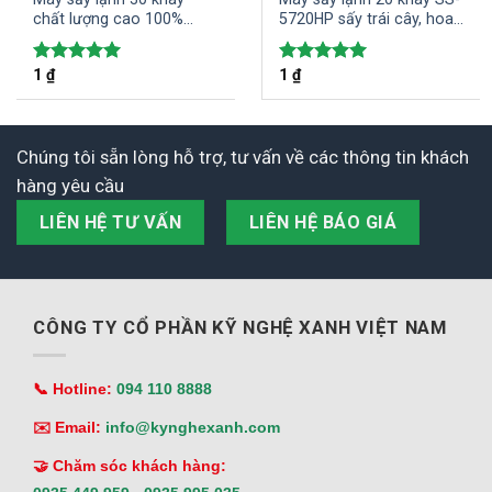
chất lượng cao 100%
5720HP sấy trái cây, hoa
INOX 304 an toàn vệ sinh
quả, dược liệu hiệu quả
thực phẩm
1
₫
1
₫
Được xếp
Được xếp
hạng
5.00
hạng
5.00
5 sao
5 sao
Chúng tôi sẵn lòng hỗ trợ, tư vấn về các thông tin khách
hàng yêu cầu
LIÊN HỆ TƯ VẤN
LIÊN HỆ BÁO GIÁ
CÔNG TY CỔ PHẦN KỸ NGHỆ XANH VIỆT NAM
📞 Hotline:
094 110 8888
✉️ Email:
info@kynghexanh.com
🤝 Chăm sóc khách hàng: