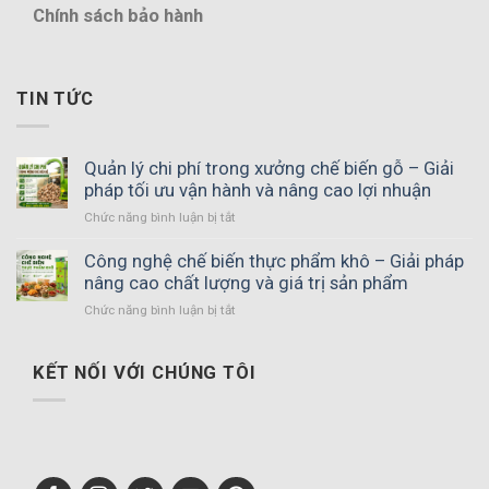
Chính sách bảo hành
TIN TỨC
Quản lý chi phí trong xưởng chế biến gỗ – Giải
pháp tối ưu vận hành và nâng cao lợi nhuận
ở
Chức năng bình luận bị tắt
Quản
lý
Công nghệ chế biến thực phẩm khô – Giải pháp
chi
nâng cao chất lượng và giá trị sản phẩm
phí
ở
Chức năng bình luận bị tắt
trong
Công
xưởng
nghệ
chế
chế
KẾT NỐI VỚI CHÚNG TÔI
biến
biến
gỗ
thực
–
phẩm
Giải
khô
pháp
–
tối
Giải