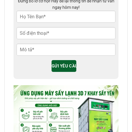
Đừng bỏ lỡ cơ hội! Hãy để lại thông tin để nhận tư vấn
ngay hôm nay!