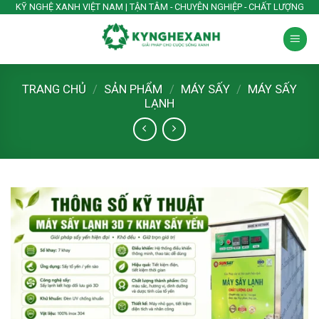
Skip
KỸ NGHỆ XANH VIỆT NAM | TẬN TÂM - CHUYÊN NGHIỆP - CHẤT LƯỢNG
to
content
TRANG CHỦ
/
SẢN PHẨM
/
MÁY SẤY
/
MÁY SẤY
LẠNH