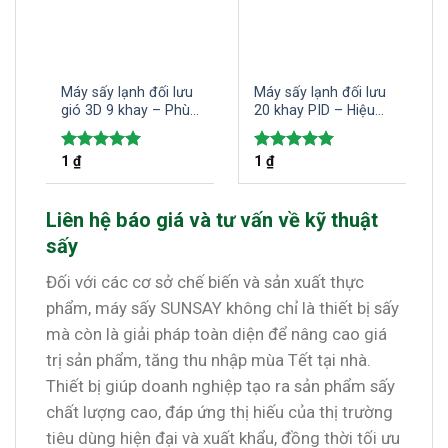
Máy sấy lạnh đối lưu
Máy sấy lạnh đối lưu
gió 3D 9 khay – Phù
20 khay PID – Hiệu
hợp cho các hộ kinh
quả và tiết kiệm điện
doanh gia đình sấy
năng trong sấy khô
1
₫
1
₫
Được xếp
Được xếp
đa dạng các loại
thực phẩm
hạng
5.00
hạng
5.00
thực phẩm và nông
5 sao
5 sao
sản
Liên hệ báo giá và tư vấn về kỹ thuật
sấy
Đối với các cơ sở chế biến và sản xuất thực
phẩm, máy sấy SUNSAY không chỉ là thiết bị sấy
mà còn là giải pháp toàn diện để nâng cao giá
trị sản phẩm, tăng thu nhập mùa Tết tại nhà.
Thiết bị giúp doanh nghiệp tạo ra sản phẩm sấy
chất lượng cao, đáp ứng thị hiếu của thị trường
tiêu dùng hiện đại và xuất khẩu, đồng thời tối ưu