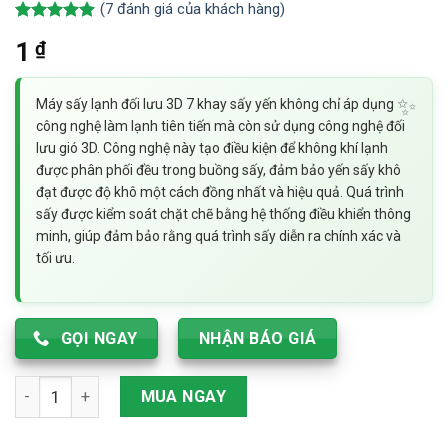
(
7
đánh giá của khách hàng)
4.86
7
trên 5
₫
1
dựa trên
đánh giá
Máy sấy lạnh đối lưu 3D 7 khay sấy yến không chỉ áp dụng
công nghệ làm lạnh tiên tiến mà còn sử dụng công nghệ đối
lưu gió 3D. Công nghệ này tạo điều kiện để không khí lạnh
được phân phối đều trong buồng sấy, đảm bảo yến sấy khô
đạt được độ khô một cách đồng nhất và hiệu quả. Quá trình
sấy được kiểm soát chặt chẽ bằng hệ thống điều khiển thông
minh, giúp đảm bảo rằng quá trình sấy diễn ra chính xác và
tối ưu.
GỌI NGAY
NHẬN BÁO GIÁ
Máy sấy lạnh đối lưu 3D 7 khay sấy yến - Công nghệ sấy lạnh h
MUA NGAY