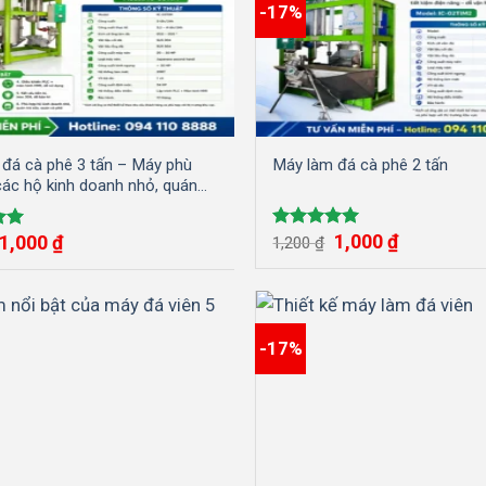
-17%
đá cà phê 3 tấn – Máy phù
Máy làm đá cà phê 2 tấn
các hộ kinh doanh nhỏ, quán
…
Giá
Giá
Giá
Giá
1,000
₫
1,000
₫
Được xếp
ếp
1,200
₫
gốc
hiện
gốc
hiện
hạng
5.00
00
là:
tại
là:
tại
5 sao
1,200 ₫.
là:
1,200 ₫.
là:
1,000 ₫.
1,000 ₫.
-17%