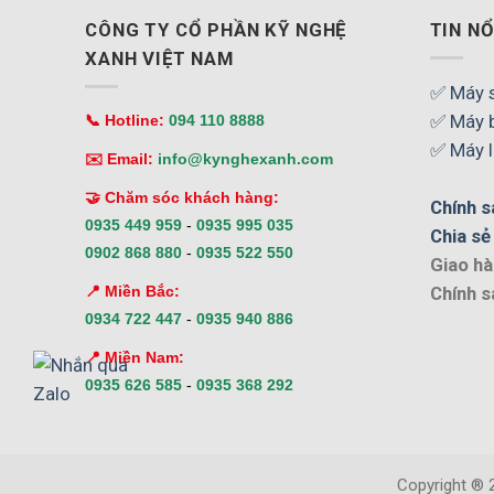
CÔNG TY CỔ PHẦN KỸ NGHỆ
TIN NỔ
XANH VIỆT NAM
✅ Máy s
✅ Máy 
📞 Hotline:
094 110 8888
✅ Máy l
✉️ Email:
info@kynghexanh.com
🤝 Chăm sóc khách hàng:
Chính s
0935 449 959
-
0935 995 035
Chia sẻ
0902 868 880
-
0935 522 550
Giao hà
📍 Miền Bắc:
Chính s
0934 722 447
-
0935 940 886
📍 Miền Nam:
0935 626 585
-
0935 368 292
Copyright ® 