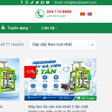
Email: info@kynghexanh.com
094 110 8888
|
Liên hệ tư vấn
Tuyển dụng
Liên hệ
ll 11 results
-17%
ấn
Máy làm đá viên tinh khiết 2 tấn chất
lượng cao, hiệu suất ra đá vượt trội