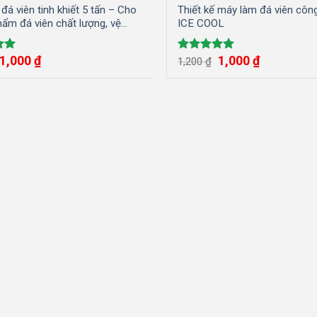
đá viên tinh khiết 5 tấn – Cho
Thiết kế máy làm đá viên côn
hẩm đá viên chất lượng, vệ
ICE COOL
Giá
Giá
Giá
Giá
1,000
₫
1,000
₫
ếp
Được xếp
1,200
₫
gốc
hiện
gốc
hiện
00
hạng
5.00
là:
tại
là:
tại
5 sao
1,200 ₫.
là:
1,200 ₫.
là:
1,000 ₫.
1,000 ₫.