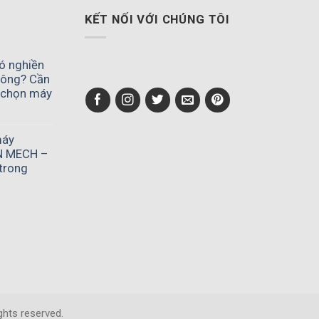
KẾT NỐI VỚI CHÚNG TÔI
có nghiền
hông? Cần
i chọn máy
áy
ghiền
máy
EN MECH –
rục
trong
ó
ghiền
ải
ích
hỏ
hước
ơn
ầu
a
m
áy
hông?
ghiền
ần
iểu
rục
úng
rights reserved.
REEN
rước