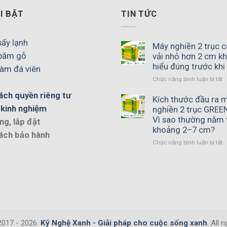
I BẬT
TIN TỨC
ấy lạnh
Máy nghiền 2 trục 
băm gỗ
vải nhỏ hơn 2 cm k
hiểu đúng trước kh
àm đá viên
ở
Chức năng bình luận bị tắt
M
ách quyền riêng tư
n
Kích thước đầu ra 
2
 kinh nghiệm
nghiền 2 trục GRE
t
Vì sao thường nằm 
ng, lắp đặt
c
khoảng 2–7 cm?
ách bảo hành
n
ở
Chức năng bình luận bị tắt
v
K
n
t
h
đ
2
r
c
m
k
n
C
2
h
t
đ
2017 - 2026.
Kỹ Nghệ Xanh - Giải pháp cho cuộc sống xanh
. All 
G
t