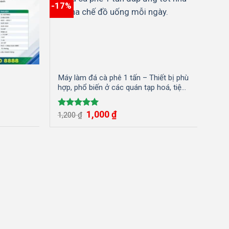
-17%
Máy làm đá cà phê 1 tấn – Thiết bị phù
hợp, phổ biến ở các quán tạp hoá, tiệm
cafe,…
Giá
Giá
1,000
₫
Được xếp
1,200
₫
gốc
hiện
hạng
5.00
là:
tại
5 sao
1,200 ₫.
là:
1,000 ₫.