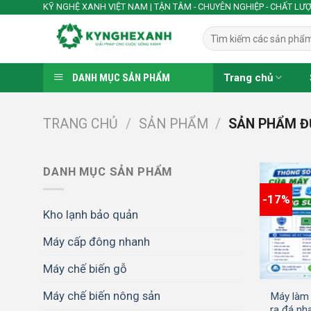
Skip
KỸ NGHỆ XANH VIỆT NAM | TẬN TÂM - CHUYÊN NGHIỆP - CHẤT LƯ
to
Tìm
content
kiếm:
DANH MỤC SẢN PHẨM
Trang chủ
TRANG CHỦ
/
SẢN PHẨM
/
SẢN PHẨM ĐƯ
DANH MỤC SẢN PHẨM
-17%
Kho lạnh bảo quản
Máy cấp đông nhanh
Máy chế biến gỗ
Máy chế biến nông sản
Máy làm 
ra đá nh