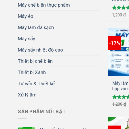
Máy chế biến thực phẩm
Được xế
1,200
₫
Máy ép
hạng
5.
5 sao
Máy làm đá sạch
Máy sấy
-17%
Máy sấy nhiệt độ cao
Thiết bị chế biến
Thiết bị Xanh
Tư vấn & Thiết kế
Máy làm 
hợp với 
Xử lý ẩm
Được x
1,200
₫
hạng
4.
SẢN PHẨM NỔI BẬT
5 sao