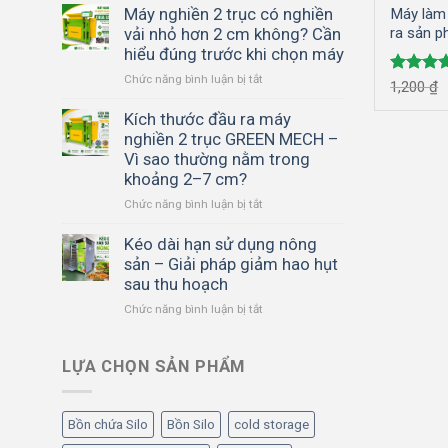
Máy nghiền 2 trục có nghiền
Máy làm 
vải nhỏ hơn 2 cm không? Cần
ra sản p
sinh
hiểu đúng trước khi chọn máy
ở
Chức năng bình luận bị tắt
Được x
1,200
₫
Máy
hạng
5.
nghiền
Kích thước đầu ra máy
5 sao
2
nghiền 2 trục GREEN MECH –
trục
Vì sao thường nằm trong
có
khoảng 2–7 cm?
nghiền
ở
Chức năng bình luận bị tắt
vải
Kích
nhỏ
thước
hơn
Kéo dài hạn sử dụng nông
đầu
2
sản – Giải pháp giảm hao hụt
ra
cm
sau thu hoạch
máy
không?
ở
Chức năng bình luận bị tắt
nghiền
Cần
Kéo
2
hiểu
dài
trục
đúng
hạn
LỰA CHỌN SẢN PHẨM
GREEN
trước
sử
MECH
khi
dụng
–
chọn
nông
Vì
máy
Bồn chứa Silo
Bồn Silo
cold storage
sản
sao