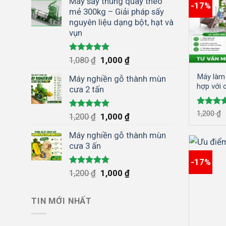
Máy sấy thùng quay theo
-17%
mẻ 300kg – Giải pháp sấy
nguyên liệu dạng bột, hạt và
vụn
Được xếp
Giá
Giá
1,080
₫
1,000
₫
hạng
5.00
gốc
hiện
5 sao
Máy làm 
Máy nghiền gỗ thành mùn
là:
tại
hợp với 
cưa 2 tấn
1,080 ₫.
là:
trà sữa,
1,000 ₫.
Được x
1,200
₫
Được xếp
Giá
Giá
1,200
₫
1,000
₫
hạng
5.
hạng
5.00
gốc
hiện
5 sao
5 sao
Máy nghiền gỗ thành mùn
là:
tại
cưa 3 ấn
1,200 ₫.
là:
1,000 ₫.
-17%
Được xếp
Giá
Giá
1,200
₫
1,000
₫
hạng
4.75
gốc
hiện
5 sao
là:
tại
TIN MỚI NHẤT
1,200 ₫.
là:
1,000 ₫.