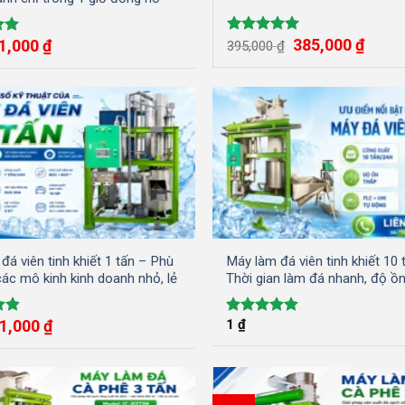
Giá
Giá
Giá
Giá
385,000
₫
1,000
₫
Được xếp
p
395,000
₫
gốc
hiện
gốc
hiện
hạng
5.00
00
là:
tại
là:
tại
5 sao
395,000 ₫.
là:
1,200 ₫.
là:
385,00
1,000 ₫.
đá viên tinh khiết 1 tấn – Phù
Máy làm đá viên tinh khiết 10 
các mô kinh kinh doanh nhỏ, lẻ
Thời gian làm đá nhanh, độ ồ
Giá
Giá
1,000
₫
1
₫
ếp
Được xếp
gốc
hiện
83
hạng
4.86
là:
tại
5 sao
1,200 ₫.
là:
1,000 ₫.