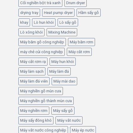
–
thường
Cối nghiền bột trà xanh
Drum dryer
Giải
nằm
pháp
drying tray
Heat pump dryer
Hầm sấy gỗ
trong
giảm
khoảng
khay
Lò hun khói
Lò sấy gỗ
hao
2–
hụt
7
Lò xông khói
Mixing Machine
sau
cm?
thu
Máy băm gỗ công nghiệp
Máy băm rơm
hoạch
máy chẻ củi công nghiệp
Máy cắt rơm
Máy cắt rơm rạ
Máy hun khói
Máy làm sạch
Máy làm đá
Máy làm đá viên
Máy mài dao
Máy nghiền gỗ mùn cưa
Máy nghiền gỗ thành mùn cưa
Máy nghiền rơm
Máy sấy gỗ
Máy sấy đông khô
Máy vắt nước
Máy vắt nước công nghiệp
Máy ép nước