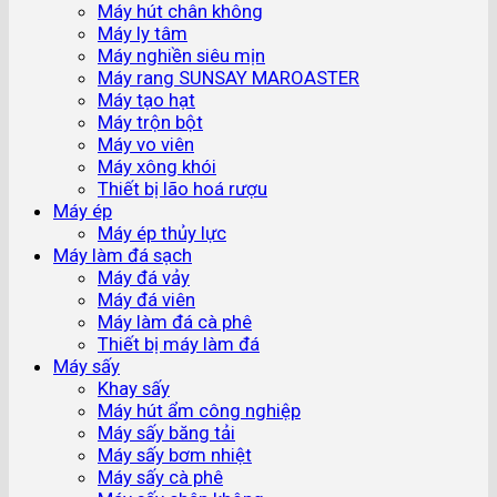
Máy hút chân không
Máy ly tâm
Máy nghiền siêu mịn
Máy rang SUNSAY MAROASTER
Máy tạo hạt
Máy trộn bột
Máy vo viên
Máy xông khói
Thiết bị lão hoá rượu
Máy ép
Máy ép thủy lực
Máy làm đá sạch
Máy đá vảy
Máy đá viên
Máy làm đá cà phê
Thiết bị máy làm đá
Máy sấy
Khay sấy
Máy hút ẩm công nghiệp
Máy sấy băng tải
Máy sấy bơm nhiệt
Máy sấy cà phê