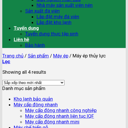
Nhà máy sản xuất viên nén
Sản xuất đá viên
Lắp đặt máy đá viên
Lắp đặt kho lạnh
Tuyển dụng
Tuyển dụng thực tập sinh
Liên hệ
Bảo hành
Trang chủ
/
Sản phẩm
/
Máy ép
/
Máy ép thủy lực
Lọc
Showing all 4 results
Danh mục sản phẩm
Kho lạnh bảo quản
Máy cấp đông nhanh
Máy cấp đông nhanh công nghiệp
Máy cấp đông nhanh liên tục IQF
Máy cấp đông nhanh mini
Máy chế biến gỗ