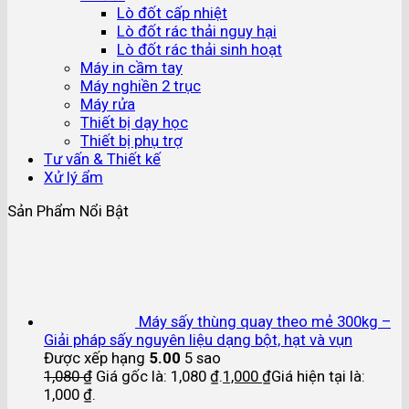
Lò đốt cấp nhiệt
Lò đốt rác thải nguy hại
Lò đốt rác thải sinh hoạt
Máy in cầm tay
Máy nghiền 2 trục
Máy rửa
Thiết bị dạy học
Thiết bị phụ trợ
Tư vấn & Thiết kế
Xử lý ẩm
Sản Phẩm Nổi Bật
Máy sấy thùng quay theo mẻ 300kg –
Giải pháp sấy nguyên liệu dạng bột, hạt và vụn
Được xếp hạng
5.00
5 sao
1,080
₫
Giá gốc là: 1,080 ₫.
1,000
₫
Giá hiện tại là:
1,000 ₫.