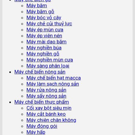
Máy băm
Máy băm gỗ
Máy bóc vỏ cây
Máy chẻ củi thuỷ lực
Máy ép mùn cưa
Máy ép viên nén
Máy mài dao băm
Máy nghiền búa
Máy nghiền gỗ
Máy nghiền mùn cưa
Máy sàng phân loại
Máy chế biến nông sản
Máy chế biến hạt macca
Máy làm sạch nông sản
Máy rửa nông sản
Máy sấy nông sản
Máy chế biến thực phẩm
Cối xay bột siêu mịn
Máy cắt bánh kẹo
Máy chiên chân không
Máy đóng gói
Máy hấp