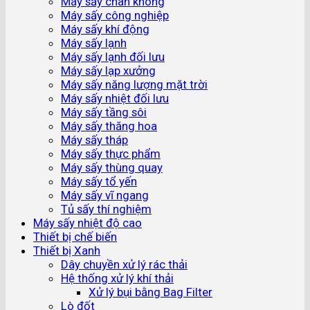
Máy sấy chân không
Máy sấy công nghiệp
Máy sấy khí động
Máy sấy lạnh
Máy sấy lạnh đối lưu
Máy sấy lạp xưởng
Máy sấy năng lượng mặt trời
Máy sấy nhiệt đối lưu
Máy sấy tầng sôi
Máy sấy thăng hoa
Máy sấy tháp
Máy sấy thực phẩm
Máy sấy thùng quay
Máy sấy tổ yến
Máy sấy vĩ ngang
Tủ sấy thí nghiệm
Máy sấy nhiệt độ cao
Thiết bị chế biến
Thiết bị Xanh
Dây chuyền xử lý rác thải
Hệ thống xử lý khí thải
Xử lý bụi bằng Bag Filter
Lò đốt