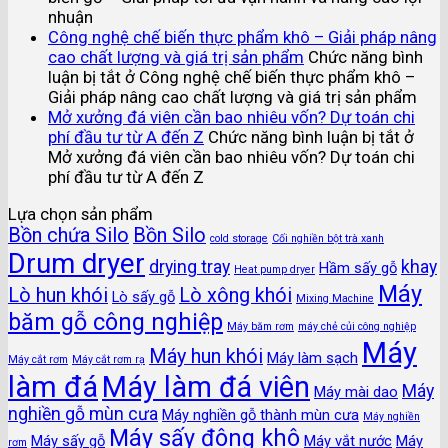
nhuận
Công nghệ chế biến thực phẩm khô – Giải pháp nâng
cao chất lượng và giá trị sản phẩm
Chức năng bình
luận bị tắt
ở Công nghệ chế biến thực phẩm khô –
Giải pháp nâng cao chất lượng và giá trị sản phẩm
Mở xưởng đá viên cần bao nhiêu vốn? Dự toán chi
phí đầu tư từ A đến Z
Chức năng bình luận bị tắt
ở
Mở xưởng đá viên cần bao nhiêu vốn? Dự toán chi
phí đầu tư từ A đến Z
Lựa chọn sản phẩm
Bồn chứa Silo
Bồn Silo
cold storage
Cối nghiền bột trà xanh
Drum dryer
drying tray
khay
Hầm sấy gỗ
Heat pump dryer
Máy
Lò hun khói
Lò xông khói
Lò sấy gỗ
Mixing Machine
băm gỗ công nghiệp
Máy băm rơm
máy chẻ củi công nghiệp
Máy
Máy hun khói
Máy làm sạch
Máy cắt rơm
Máy cắt rơm rạ
làm đá
Máy làm đá viên
Máy
Máy mài dao
nghiền gỗ mùn cưa
Máy nghiền gỗ thành mùn cưa
Máy nghiền
Máy sấy đông khô
Máy sấy gỗ
Máy vắt nước
Máy
rơm