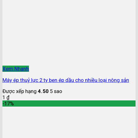
Xem Nhanh
Máy ép thuỷ lực 2 ty ben ép dầu cho nhiều loại nông sản
Được xếp hạng
4.50
5 sao
1
₫
-17%