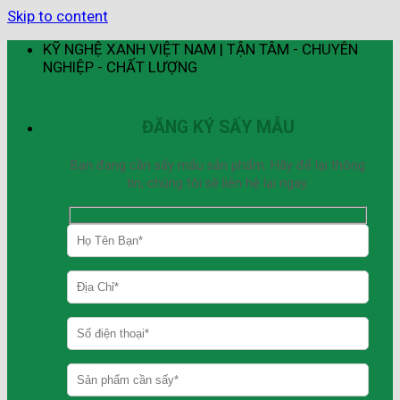
Skip to content
KỸ NGHỆ XANH VIỆT NAM | TẬN TÂM - CHUYÊN
NGHIỆP - CHẤT LƯỢNG
ĐĂNG KÝ SẤY MẪU
Bạn đang cần sấy mẫu sản phẩm. Hãy để lại thông
tin, chúng tôi sẽ liên hệ lại ngay.