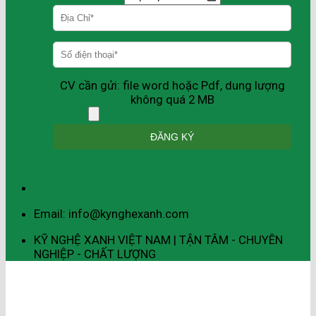
CV cần gửi: file word hoặc Pdf, dung lượng
không quá 2 MB
Email: info@kynghexanh.com
KỸ NGHỆ XANH VIỆT NAM | TẬN TÂM - CHUYÊN
NGHIỆP - CHẤT LƯỢNG