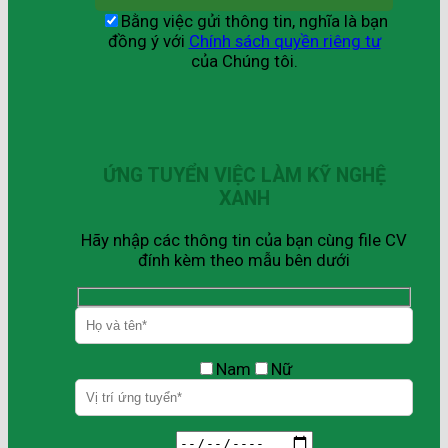
Bằng việc gửi thông tin, nghĩa là bạn
đồng ý với
Chính sách quyền riêng tư
của Chúng tôi.
ỨNG TUYỂN VIỆC LÀM KỸ NGHỆ
XANH
Hãy nhập các thông tin của bạn cùng file CV
đính kèm theo mẫu bên dưới
Nam
Nữ