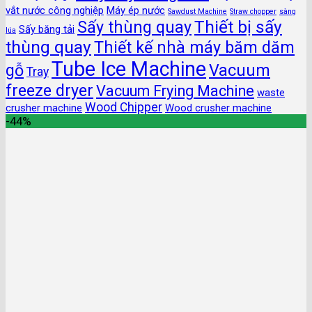
vắt nước công nghiệp
Máy ép nước
Sawdust Machine
Straw chopper
sàng
Thiết bị sấy
Sấy thùng quay
Sấy băng tải
lúa
thùng quay
Thiết kế nhà máy băm dăm
Tube Ice Machine
gỗ
Vacuum
Tray
freeze dryer
Vacuum Frying Machine
waste
Wood Chipper
crusher machine
Wood crusher machine
-44%