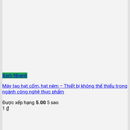
Xem Nhanh
Máy tạo hạt cốm, hạt nêm – Thiết bị không thể thiếu trong
ngành công nghệ thực phẩm
Được xếp hạng
5.00
5 sao
1
₫