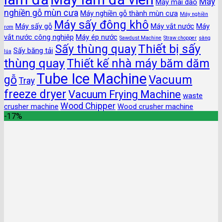
Máy
Máy mài dao
nghiền gỗ mùn cưa
Máy nghiền gỗ thành mùn cưa
Máy nghiền
Máy sấy đông khô
Máy sấy gỗ
Máy vắt nước
Máy
rơm
vắt nước công nghiệp
Máy ép nước
Sawdust Machine
Straw chopper
sàng
Thiết bị sấy
Sấy thùng quay
Sấy băng tải
lúa
thùng quay
Thiết kế nhà máy băm dăm
Tube Ice Machine
gỗ
Vacuum
Tray
freeze dryer
Vacuum Frying Machine
waste
Wood Chipper
crusher machine
Wood crusher machine
-17%