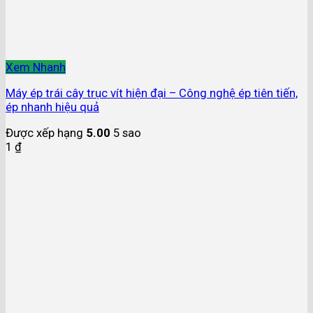
Xem Nhanh
Máy ép trái cây trục vít hiện đại – Công nghệ ép tiên tiến,
ép nhanh hiệu quả
Được xếp hạng
5.00
5 sao
1
₫