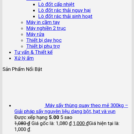
Lò đốt cấp nhiệt
Lò đốt rác thải nguy hại
Lò đốt rác thải sinh hoạt
Máy in cầm tay
Máy nghiền 2 trục
Máy rửa
Thiết bị dạy học
Thiết bị phụ trợ
Tư vấn & Thiết kế
Xử lý ẩm
Sản Phẩm Nổi Bật
Máy sấy thùng quay theo mẻ 300kg –
Giải pháp sấy nguyên liệu dạng bột, hạt và vụn
Được xếp hạng
5.00
5 sao
1,080
₫
Giá gốc là: 1,080 ₫.
1,000
₫
Giá hiện tại là:
1,000 ₫.