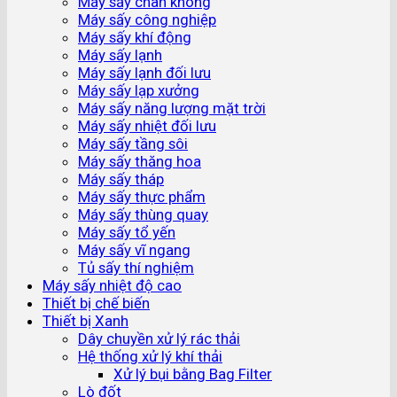
Máy sấy chân không
Máy sấy công nghiệp
Máy sấy khí động
Máy sấy lạnh
Máy sấy lạnh đối lưu
Máy sấy lạp xưởng
Máy sấy năng lượng mặt trời
Máy sấy nhiệt đối lưu
Máy sấy tầng sôi
Máy sấy thăng hoa
Máy sấy tháp
Máy sấy thực phẩm
Máy sấy thùng quay
Máy sấy tổ yến
Máy sấy vĩ ngang
Tủ sấy thí nghiệm
Máy sấy nhiệt độ cao
Thiết bị chế biến
Thiết bị Xanh
Dây chuyền xử lý rác thải
Hệ thống xử lý khí thải
Xử lý bụi bằng Bag Filter
Lò đốt