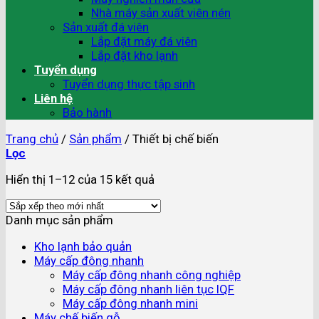
Nhà máy sản xuất viên nén
Sản xuất đá viên
Lắp đặt máy đá viên
Lắp đặt kho lạnh
Tuyển dụng
Tuyển dụng thực tập sinh
Liên hệ
Bảo hành
Trang chủ
/
Sản phẩm
/
Thiết bị chế biến
Lọc
Hiển thị 1–12 của 15 kết quả
Danh mục sản phẩm
Kho lạnh bảo quản
Máy cấp đông nhanh
Máy cấp đông nhanh công nghiệp
Máy cấp đông nhanh liên tục IQF
Máy cấp đông nhanh mini
Máy chế biến gỗ