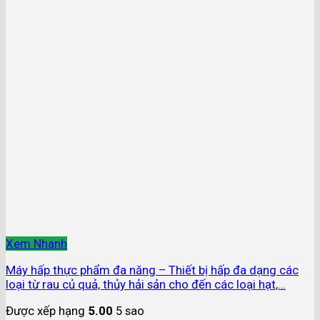
Xem Nhanh
Máy hấp thực phẩm đa năng – Thiết bị hấp đa dạng các
loại từ rau củ quả, thủy hải sản cho đến các loại hạt,…
Được xếp hạng
5.00
5 sao