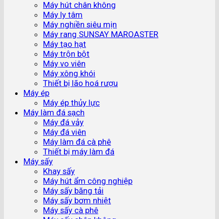
Máy hút chân không
Máy ly tâm
Máy nghiền siêu mịn
Máy rang SUNSAY MAROASTER
Máy tạo hạt
Máy trộn bột
Máy vo viên
Máy xông khói
Thiết bị lão hoá rượu
Máy ép
Máy ép thủy lực
Máy làm đá sạch
Máy đá vảy
Máy đá viên
Máy làm đá cà phê
Thiết bị máy làm đá
Máy sấy
Khay sấy
Máy hút ẩm công nghiệp
Máy sấy băng tải
Máy sấy bơm nhiệt
Máy sấy cà phê