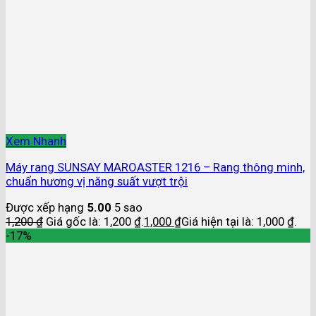
Xem Nhanh
Máy rang SUNSAY MAROASTER 1216 – Rang thông minh,
chuẩn hương vị năng suất vượt trội
Được xếp hạng
5.00
5 sao
1,200
₫
Giá gốc là: 1,200 ₫.
1,000
₫
Giá hiện tại là: 1,000 ₫.
-17%