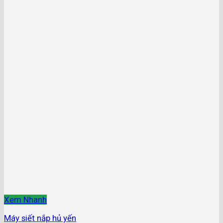
Xem Nhanh
Máy siết nắp hủ yến