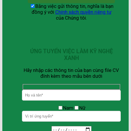
Bằng việc gửi thông tin, nghĩa là bạn
đồng ý với
Chính sách quyền riêng tư
của Chúng tôi.
ỨNG TUYỂN VIỆC LÀM KỸ NGHỆ
XANH
Hãy nhập các thông tin của bạn cùng file CV
đính kèm theo mẫu bên dưới
Nam
Nữ