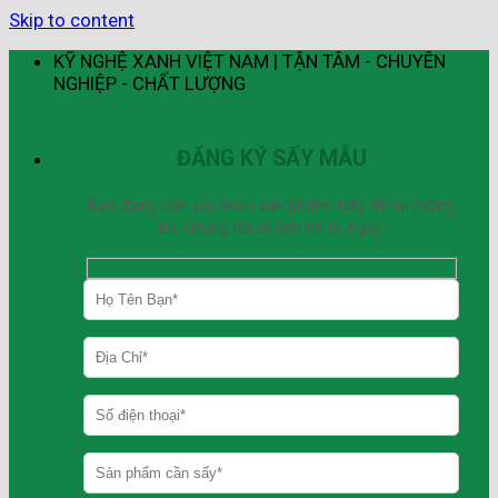
Skip to content
KỸ NGHỆ XANH VIỆT NAM | TẬN TÂM - CHUYÊN
NGHIỆP - CHẤT LƯỢNG
ĐĂNG KÝ SẤY MẪU
Bạn đang cần sấy mẫu sản phẩm. Hãy để lại thông
tin, chúng tôi sẽ liên hệ lại ngay.