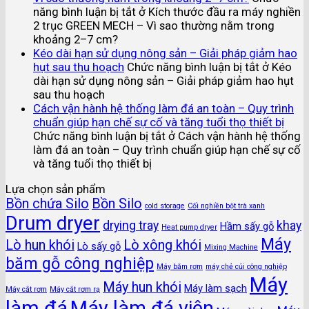
năng bình luận bị tắt
ở Kích thước đầu ra máy nghiền
2 trục GREEN MECH – Vì sao thường nằm trong
khoảng 2–7 cm?
Kéo dài hạn sử dụng nông sản – Giải pháp giảm hao
hụt sau thu hoạch
Chức năng bình luận bị tắt
ở Kéo
dài hạn sử dụng nông sản – Giải pháp giảm hao hụt
sau thu hoạch
Cách vận hành hệ thống làm đá an toàn – Quy trình
chuẩn giúp hạn chế sự cố và tăng tuổi thọ thiết bị
Chức năng bình luận bị tắt
ở Cách vận hành hệ thống
làm đá an toàn – Quy trình chuẩn giúp hạn chế sự cố
và tăng tuổi thọ thiết bị
Lựa chọn sản phẩm
Bồn chứa Silo
Bồn Silo
cold storage
Cối nghiền bột trà xanh
Drum dryer
drying tray
khay
Hầm sấy gỗ
Heat pump dryer
Máy
Lò hun khói
Lò xông khói
Lò sấy gỗ
Mixing Machine
băm gỗ công nghiệp
Máy băm rơm
máy chẻ củi công nghiệp
Máy
Máy hun khói
Máy làm sạch
Máy cắt rơm
Máy cắt rơm rạ
làm đá
Máy làm đá viên