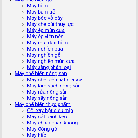
Máy băm
Máy băm gỗ
Máy bóc vỏ cây
Máy chẻ củi thuỷ lực
Máy ép mùn cưa
Máy ép viên nén
Máy mài dao băm
Máy nghiền búa
Máy nghiền gỗ
Máy nghiền mùn cưa
Máy sàng phân loại
Máy chế biến nông sản
Máy chế biến hạt macca
Máy làm sạch nông sản
Máy rửa nông sản
Máy sấy nông sản
Máy chế biến thực phẩm
Cối xay bột siêu mịn
Máy cắt bánh kẹo
Máy chiên chân không
Máy đóng gói
Máy hấp