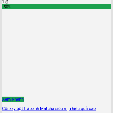
1
₫
-50%
Xem Nhanh
Cối xay bột trà xanh Matcha siêu mịn hiệu quả cao