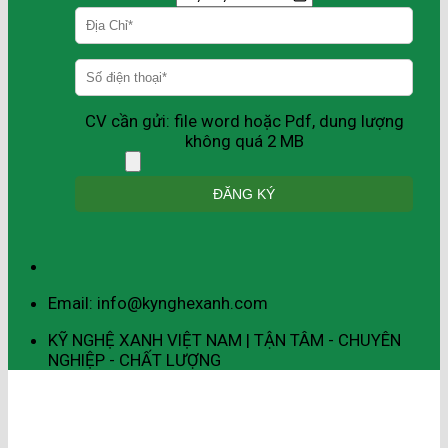
CV cần gửi: file word hoặc Pdf, dung lượng
không quá 2 MB
Email: info@kynghexanh.com
KỸ NGHỆ XANH VIỆT NAM | TẬN TÂM - CHUYÊN
NGHIỆP - CHẤT LƯỢNG