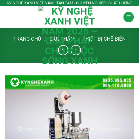
Skip
KỸ NGHỆ XANH VIỆT NAM | TẬN TÂM - CHUYÊN NGHIỆP - CHẤT LƯỢNG
to
content
TRANG CHỦ
/
SẢN PHẨM
/
THIẾT BỊ CHẾ BIẾN