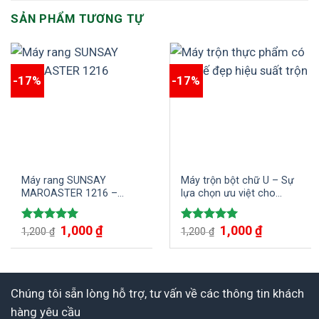
SẢN PHẨM TƯƠNG TỰ
-17%
-17%
Máy rang SUNSAY
Máy trộn bột chữ U – Sự
MAROASTER 1216 –
lựa chọn ưu việt cho
Rang thông minh, chuẩn
ngành thực phẩm
hương vị năng suất vượt
Giá
1,000
₫
Giá
Giá
1,000
₫
Giá
Được xếp
Được xếp
trội
1,200
₫
1,200
₫
gốc
hiện
gốc
hiện
hạng
5.00
hạng
5.00
là:
tại
là:
tại
5 sao
5 sao
1,200 ₫.
là:
1,200 ₫.
là:
1,000 ₫.
1,000 ₫.
Chúng tôi sẵn lòng hỗ trợ, tư vấn về các thông tin khách
hàng yêu cầu