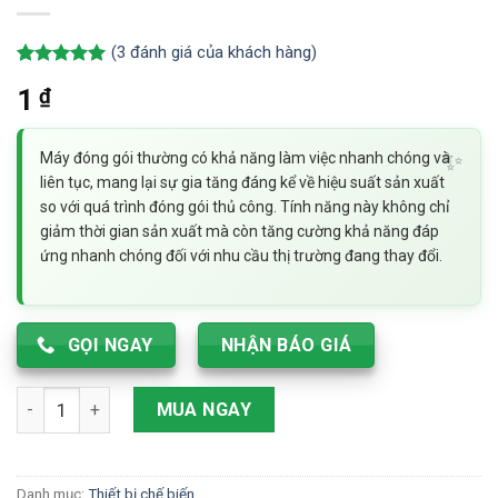
(
3
đánh giá của khách hàng)
5.00
3
trên 5
₫
1
dựa trên
đánh giá
Máy đóng gói thường có khả năng làm việc nhanh chóng và
liên tục, mang lại sự gia tăng đáng kể về hiệu suất sản xuất
so với quá trình đóng gói thủ công. Tính năng này không chỉ
giảm thời gian sản xuất mà còn tăng cường khả năng đáp
ứng nhanh chóng đối với nhu cầu thị trường đang thay đổi.
GỌI NGAY
NHẬN BÁO GIÁ
Máy đóng gói dung dịch - Giải pháp đóng gói hiệu quả, tiên ti
MUA NGAY
Danh mục:
Thiết bị chế biến