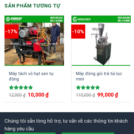
SẢN PHẨM TƯƠNG TỰ
-17%
-10%
Máy tách vỏ hạt sen tự
Máy đóng gói trà túi lọc
động
mini
Giá
10,000
₫
Giá
Giá
99,000
₫
Giá
Được xếp
Được xếp
12,000
₫
110,000
₫
gốc
hiện
gốc
hiện
hạng
5.00
hạng
5.00
là:
tại
là:
tại
5 sao
5 sao
12,000 ₫.
là:
110,000 ₫.
là:
10,000 ₫.
99,000 ₫
Chúng tôi sẵn lòng hỗ trợ, tư vấn về các thông tin khách
hàng yêu cầu