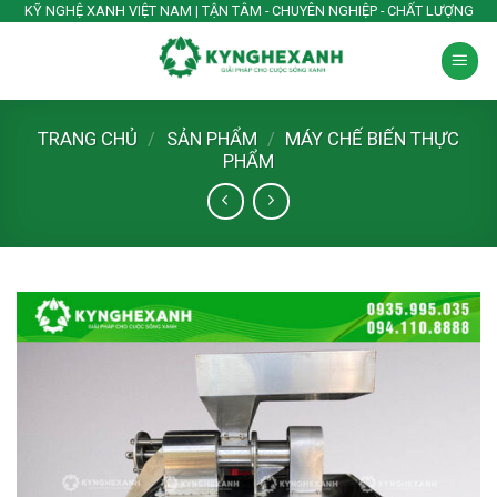
Skip
KỸ NGHỆ XANH VIỆT NAM | TẬN TÂM - CHUYÊN NGHIỆP - CHẤT LƯỢNG
to
content
TRANG CHỦ
/
SẢN PHẨM
/
MÁY CHẾ BIẾN THỰC
PHẨM