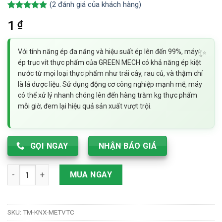
(
2
đánh giá của khách hàng)
5.00
2
trên 5
₫
1
dựa trên
đánh giá
Với tính năng ép đa năng và hiệu suất ép lên đến 99%, máy
ép trục vít thực phẩm của GREEN MECH có khả năng ép kiệt
nước từ mọi loại thực phẩm như trái cây, rau củ, và thậm chí
là lá dược liệu. Sử dụng động cơ công nghiệp mạnh mẽ, máy
có thể xử lý nhanh chóng lên đến hàng trăm kg thực phẩm
mỗi giờ, đem lại hiệu quả sản xuất vượt trội.
GỌI NGAY
NHẬN BÁO GIÁ
Máy ép trái cây trục vít hiện đại - Công nghệ ép tiên tiến, ép
MUA NGAY
SKU:
TM-KNX-METVTC