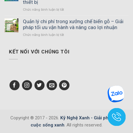
thiết bị
ở
Chức năng bình luận bị tắt
Cách
vận
Quản lý chi phí trong xưởng chế biến gỗ – Giải
hành
pháp tối ưu vận hành và nâng cao lợi nhuận
hệ
ở
Chức năng bình luận bị tắt
thống
Quản
làm
lý
đá
chi
KẾT NỐI VỚI CHÚNG TÔI
an
phí
toàn
trong
–
xưởng
Quy
chế
trình
biến
chuẩn
gỗ
giúp
–
hạn
Giải
chế
pháp
sự
tối
cố
ưu
và
vận
tăng
Copyright ® 2017 - 2026.
Kỹ Nghệ Xanh - Giải pháp cho
hành
tuổi
cuộc sống xanh
. All rights reserved.
và
thọ
nâng
thiết