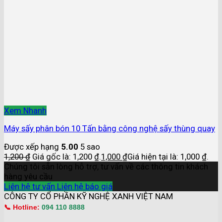
Xem Nhanh
Máy sấy phân bón 10 Tấn bằng công nghệ sấy thùng quay
Được xếp hạng
5.00
5 sao
1,200
₫
Giá gốc là: 1,200 ₫.
1,000
₫
Giá hiện tại là: 1,000 ₫.
Chúng tôi sẵn lòng hỗ trợ, tư vấn về các thông tin khách
hàng yêu cầu
Liên hệ tư vấn
Liên hệ báo giá
CÔNG TY CỔ PHẦN KỸ NGHỆ XANH VIỆT NAM
📞 Hotline:
094 110 8888