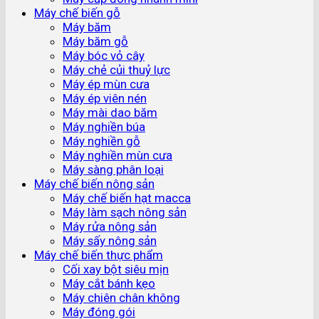
Máy chế biến gỗ
Máy băm
Máy băm gỗ
Máy bóc vỏ cây
Máy chẻ củi thuỷ lực
Máy ép mùn cưa
Máy ép viên nén
Máy mài dao băm
Máy nghiền búa
Máy nghiền gỗ
Máy nghiền mùn cưa
Máy sàng phân loại
Máy chế biến nông sản
Máy chế biến hạt macca
Máy làm sạch nông sản
Máy rửa nông sản
Máy sấy nông sản
Máy chế biến thực phẩm
Cối xay bột siêu mịn
Máy cắt bánh kẹo
Máy chiên chân không
Máy đóng gói