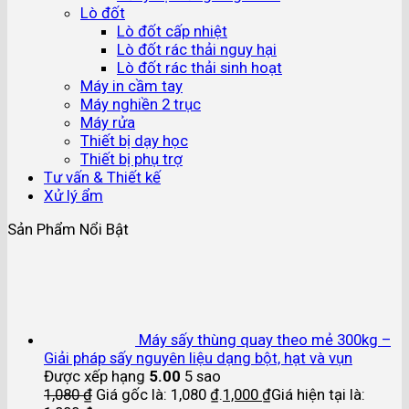
Lò đốt
Lò đốt cấp nhiệt
Lò đốt rác thải nguy hại
Lò đốt rác thải sinh hoạt
Máy in cầm tay
Máy nghiền 2 trục
Máy rửa
Thiết bị dạy học
Thiết bị phụ trợ
Tư vấn & Thiết kế
Xử lý ẩm
Sản Phẩm Nổi Bật
Máy sấy thùng quay theo mẻ 300kg –
Giải pháp sấy nguyên liệu dạng bột, hạt và vụn
Được xếp hạng
5.00
5 sao
1,080
₫
Giá gốc là: 1,080 ₫.
1,000
₫
Giá hiện tại là: