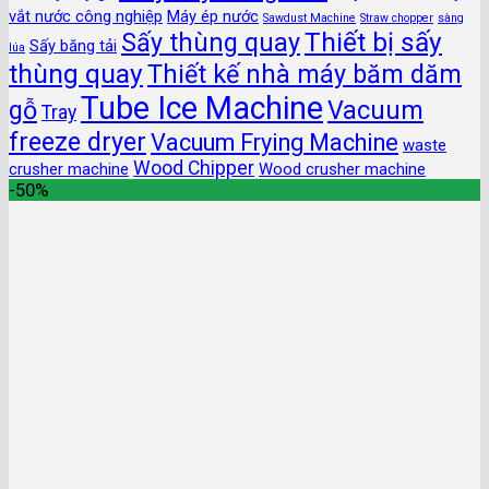
vắt nước công nghiệp
Máy ép nước
Sawdust Machine
Straw chopper
sàng
Thiết bị sấy
Sấy thùng quay
Sấy băng tải
lúa
thùng quay
Thiết kế nhà máy băm dăm
Tube Ice Machine
gỗ
Vacuum
Tray
freeze dryer
Vacuum Frying Machine
waste
Wood Chipper
crusher machine
Wood crusher machine
-50%