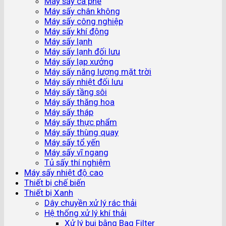
Máy sấy cà phê
Máy sấy chân không
Máy sấy công nghiệp
Máy sấy khí động
Máy sấy lạnh
Máy sấy lạnh đối lưu
Máy sấy lạp xưởng
Máy sấy năng lượng mặt trời
Máy sấy nhiệt đối lưu
Máy sấy tầng sôi
Máy sấy thăng hoa
Máy sấy tháp
Máy sấy thực phẩm
Máy sấy thùng quay
Máy sấy tổ yến
Máy sấy vĩ ngang
Tủ sấy thí nghiệm
Máy sấy nhiệt độ cao
Thiết bị chế biến
Thiết bị Xanh
Dây chuyền xử lý rác thải
Hệ thống xử lý khí thải
Xử lý bụi bằng Bag Filter