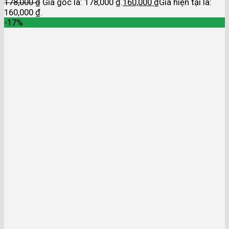
178,000
₫
Giá gốc là: 178,000 ₫.
160,000
₫
Giá hiện tại là:
160,000 ₫.
-17%