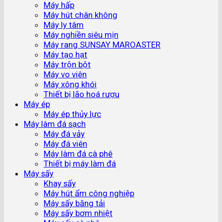
Máy hấp
Máy hút chân không
Máy ly tâm
Máy nghiền siêu mịn
Máy rang SUNSAY MAROASTER
Máy tạo hạt
Máy trộn bột
Máy vo viên
Máy xông khói
Thiết bị lão hoá rượu
Máy ép
Máy ép thủy lực
Máy làm đá sạch
Máy đá vảy
Máy đá viên
Máy làm đá cà phê
Thiết bị máy làm đá
Máy sấy
Khay sấy
Máy hút ẩm công nghiệp
Máy sấy băng tải
Máy sấy bơm nhiệt