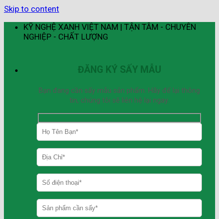
Skip to content
KỸ NGHỆ XANH VIỆT NAM | TẬN TÂM - CHUYÊN
NGHIỆP - CHẤT LƯỢNG
ĐĂNG KÝ SẤY MẪU
Bạn đang cần sấy mẫu sản phẩm. Hãy để lại thông
tin, chúng tôi sẽ liên hệ lại ngay.