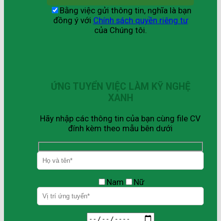
Bằng việc gửi thông tin, nghĩa là bạn
đồng ý với
Chính sách quyền riêng tư
của Chúng tôi.
ỨNG TUYỂN VIỆC LÀM KỸ NGHỆ
XANH
Hãy nhập các thông tin của bạn cùng file CV
đính kèm theo mẫu bên dưới
Nam
Nữ