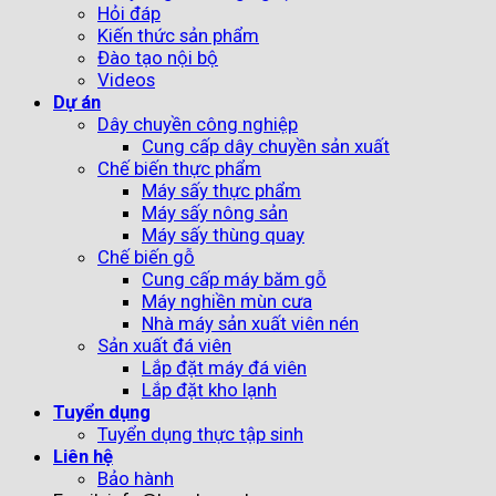
Hỏi đáp
Kiến thức sản phẩm
Đào tạo nội bộ
Videos
Dự án
Dây chuyền công nghiệp
Cung cấp dây chuyền sản xuất
Chế biến thực phẩm
Máy sấy thực phẩm
Máy sấy nông sản
Máy sấy thùng quay
Chế biến gỗ
Cung cấp máy băm gỗ
Máy nghiền mùn cưa
Nhà máy sản xuất viên nén
Sản xuất đá viên
Lắp đặt máy đá viên
Lắp đặt kho lạnh
Tuyển dụng
Tuyển dụng thực tập sinh
Liên hệ
Bảo hành