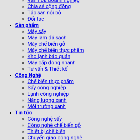
Chia sẻ cộng đồng
Tập san nội bộ
Đối tác
Sản phẩm
Máy sấy
Máy làm đá sạch
Máy chế biến gỗ
Máy chế biến thực phẩm
Kho lạnh bảo quản
Máy cấp đông nhanh
Tư vấn & Thiết kế
Công Nghệ
Chế biến thực phẩm
Sấy công nghiệp
Lạnh công nghiệp
Năng lượng xanh
Môi trường xanh
Tin tức
Công nghệ sấy
Công nghệ chế biến gỗ
Thiết bị chế biến
Chuyển giao công nghệ