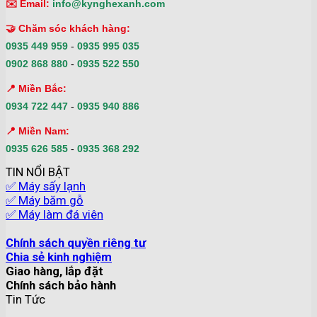
✉️ Email:
info@kynghexanh.com
🤝 Chăm sóc khách hàng:
0935 449 959
-
0935 995 035
0902 868 880
-
0935 522 550
📍 Miền Bắc:
0934 722 447
-
0935 940 886
📍 Miền Nam:
0935 626 585
-
0935 368 292
TIN NỔI BẬT
✅ Máy sấy lạnh
✅ Máy băm gỗ
✅ Máy làm đá viên
Chính sách quyền riêng tư
Chia sẻ kinh nghiệm
Giao hàng, lắp đặt
Chính sách bảo hành
Tin Tức