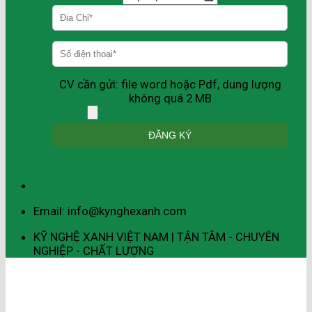
CV cần gửi: file word hoặc Pdf, dung lượng
không quá 2 MB
Email: info@kynghexanh.com
KỸ NGHỆ XANH VIỆT NAM | TẬN TÂM - CHUYÊN
NGHIỆP - CHẤT LƯỢNG