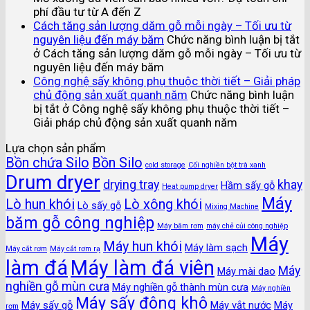
phí đầu tư từ A đến Z
Cách tăng sản lượng dăm gỗ mỗi ngày – Tối ưu từ
nguyên liệu đến máy băm
Chức năng bình luận bị tắt
ở Cách tăng sản lượng dăm gỗ mỗi ngày – Tối ưu từ
nguyên liệu đến máy băm
Công nghệ sấy không phụ thuộc thời tiết – Giải pháp
chủ động sản xuất quanh năm
Chức năng bình luận
bị tắt
ở Công nghệ sấy không phụ thuộc thời tiết –
Giải pháp chủ động sản xuất quanh năm
Lựa chọn sản phẩm
Bồn chứa Silo
Bồn Silo
cold storage
Cối nghiền bột trà xanh
Drum dryer
drying tray
khay
Hầm sấy gỗ
Heat pump dryer
Máy
Lò hun khói
Lò xông khói
Lò sấy gỗ
Mixing Machine
băm gỗ công nghiệp
Máy băm rơm
máy chẻ củi công nghiệp
Máy
Máy hun khói
Máy làm sạch
Máy cắt rơm
Máy cắt rơm rạ
làm đá
Máy làm đá viên
Máy
Máy mài dao
nghiền gỗ mùn cưa
Máy nghiền gỗ thành mùn cưa
Máy nghiền
Máy sấy đông khô
Máy sấy gỗ
Máy vắt nước
Máy
rơm