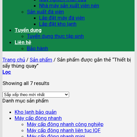
Nhà máy sản xuất viên nén
Sản xuất đá viên
Lắp đặt máy đá viên
Lắp đặt kho lạnh
Tuyển dụng
Tuyển dụng thực tập sinh
Liên hệ
Bảo hành
Trang chủ
/
Sản phẩm
/
Sản phẩm được gắn thẻ “Thiết bị
sấy thùng quay”
Lọc
Showing all 7 results
Danh mục sản phẩm
Kho lạnh bảo quản
Máy cấp đông nhanh
Máy cấp đông nhanh công nghiệp
Máy cấp đông nhanh liên tục IQF
Máy cấp đông nhanh mini