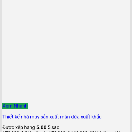
Xem Nhanh
Thiết kế nhà máy sản xuất mùn dừa xuất khẩu
Được xếp hạng
5.00
5 sao