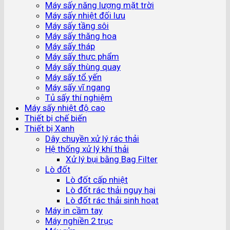
Máy sấy năng lượng mặt trời
Máy sấy nhiệt đối lưu
Máy sấy tầng sôi
Máy sấy thăng hoa
Máy sấy tháp
Máy sấy thực phẩm
Máy sấy thùng quay
Máy sấy tổ yến
Máy sấy vĩ ngang
Tủ sấy thí nghiệm
Máy sấy nhiệt độ cao
Thiết bị chế biến
Thiết bị Xanh
Dây chuyền xử lý rác thải
Hệ thống xử lý khí thải
Xử lý bụi bằng Bag Filter
Lò đốt
Lò đốt cấp nhiệt
Lò đốt rác thải nguy hại
Lò đốt rác thải sinh hoạt
Máy in cầm tay
Máy nghiền 2 trục