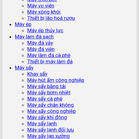
Máy vo viên
Máy xông khói
Thiết bị lão hoá rượu
Máy ép
Máy ép thủy lực
Máy làm đá sạch
Máy đá vảy
Máy đá viên
Máy làm đá cà phê
Thiết bị máy làm đá
Máy sấy
Khay sấy
Máy hút ẩm công nghiệp
Máy sấy băng tải
Máy sấy bơm nhiệt
Máy sấy cà phê
Máy sấy chân không
Máy sấy công nghiệp
Máy sấy khí động
Máy sấy lạnh
Máy sấy lạnh đối lưu
Máy sấy lạp xưởng