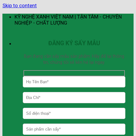
Skip to content
KỸ NGHỆ XANH VIỆT NAM | TẬN TÂM - CHUYÊN
NGHIỆP - CHẤT LƯỢNG
ĐĂNG KÝ SẤY MẪU
Bạn đang cần sấy mẫu sản phẩm. Hãy để lại thông
tin, chúng tôi sẽ liên hệ lại ngay.