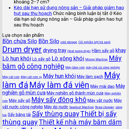
khoảng 2–7 cm?
Kéo dài hạn sử dụng nông sản – Giải pháp giảm hao
hụt sau thu hoạch
Chức năng bình luận bị tắt
ở Kéo
dài hạn sử dụng nông sản – Giải pháp giảm hao hụt
sau thu hoạch
Lựa chọn sản phẩm
Bồn chứa Silo
Bồn Silo
cold storage
Cối nghiền bột trà xanh
Drum dryer
drying tray
khay
Hầm sấy gỗ
Heat pump dryer
Máy
Lò hun khói
Lò xông khói
Lò sấy gỗ
Mixing Machine
băm gỗ công nghiệp
Máy băm rơm
máy chẻ củi công nghiệp
Máy
Máy hun khói
Máy làm sạch
Máy cắt rơm
Máy cắt rơm rạ
làm đá
Máy làm đá viên
Máy
Máy mài dao
nghiền gỗ mùn cưa
Máy nghiền gỗ thành mùn cưa
Máy nghiền
Máy sấy đông khô
Máy sấy gỗ
Máy vắt nước
Máy
rơm
vắt nước công nghiệp
Máy ép nước
Sawdust Machine
Straw chopper
sàng
Thiết bị sấy
Sấy thùng quay
Sấy băng tải
lúa
thùng quay
Thiết kế nhà máy băm dăm