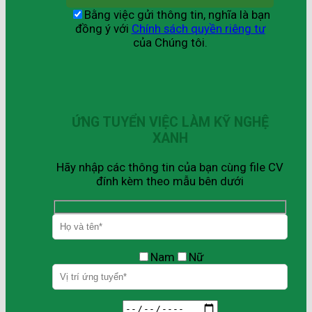
Bằng việc gửi thông tin, nghĩa là bạn
đồng ý với
Chính sách quyền riêng tư
của Chúng tôi.
ỨNG TUYỂN VIỆC LÀM KỸ NGHỆ
XANH
Hãy nhập các thông tin của bạn cùng file CV
đính kèm theo mẫu bên dưới
Nam
Nữ