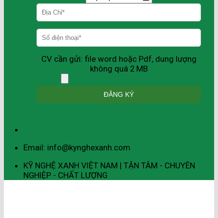
CV cần gửi: file word hoặc Pdf, dung lượng
không quá 2 MB
Email: info@kynghexanh.com
KỸ NGHỆ XANH VIỆT NAM | TẬN TÂM - CHUYÊN
NGHIỆP - CHẤT LƯỢNG