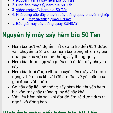
Nguyên lý máy sấy hèm bia 50 Tấn
Hình ảnh máy sấy hèm bia 50 Tấn
Video máy sấy hèm bia 50 Tấn
Nhà cung cấp dây chuyền sấy thùng quay chuyên nghiệp
Máy sấy thùng quay SUNSAY
Báo giá máy sấy thùng quay SUNSAY
Nguyên lý máy sấy hèm bia 50 Tấn
Hèm bia ướt với độ ẩm rất cao từ 85 đến 95% được
vận chuyển từ Silo chứa hèm bia trong nhà máy bia
đưa qua khu vực có hệ thống sấy thùng quay.
Hèm bia được nạp vào phễu chờ ở đầu dây chuyền
sấy.
Hèm bia tươi được vít tải chuyển lên máy vắt nước
dạng vít ép., sau khi vắt độ ẩm đưa về yêu cầu của
giai đoạn vắt nước..
Cơ cấu cấp liệu hệ thống sấy hèm bia chuyển hèm
bia vào máy sấy thùng quay để sấy khô.
Vật liệu hèm bia sau khi đạt độ ẩm sẽ được đưa ra
ngoài và đóng bao.