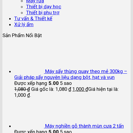
Máy rửa
Thiết bị dạy học
Thiết bị phụ trợ
Tư vấn & Thiết kế
Xử lý ẩm
Sản Phẩm Nổi Bật
Máy sấy thùng quay theo mẻ 300kg –
Giải pháp sấy nguyên liệu dạng bột, hạt và vụn
Được xếp hạng
5.00
5 sao
1,080
₫
Giá gốc là: 1,080 ₫.
1,000
₫
Giá hiện tại là:
1,000 ₫.
Máy nghiền gỗ thành mùn cưa 2 tấn
Được xếp hạng
5.00
5 sao