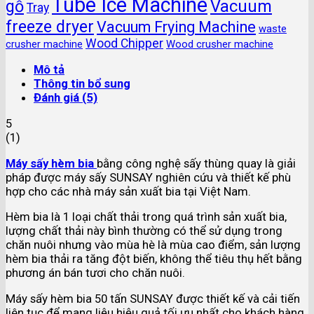
Tube Ice Machine
gỗ
Vacuum
Tray
freeze dryer
Vacuum Frying Machine
waste
Wood Chipper
crusher machine
Wood crusher machine
Mô tả
Thông tin bổ sung
Đánh giá (5)
5
(
1
)
Máy sấy hèm bia
bằng công nghệ sấy thùng quay là giải
pháp được máy sấy SUNSAY nghiên cứu và thiết kế phù
hợp cho các nhà máy sản xuất bia tại Việt Nam.
Hèm bia là 1 loại chất thải trong quá trình sản xuất bia,
lượng chất thải này bình thường có thể sử dụng trong
chăn nuôi nhưng vào mùa hè là mùa cao điểm, sản lượng
hèm bia thải ra tăng đột biến, không thể tiêu thụ hết bằng
phương án bán tươi cho chăn nuôi.
Máy sấy hèm bia 50 tấn SUNSAY được thiết kế và cải tiến
liên tục để mang liệu hiệu quả tối ưu nhất cho khách hàng