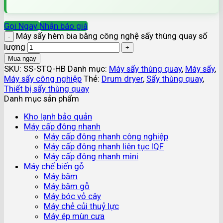
Gọi Ngay
Nhận báo giá
Máy sấy hèm bia bằng công nghệ sấy thùng quay số
lượng
Mua ngay
SKU:
SS-STQ-HB
Danh mục:
Máy sấy thùng quay
,
Máy sấy
,
Máy sấy công nghiệp
Thẻ:
Drum dryer
,
Sấy thùng quay
,
Thiết bị sấy thùng quay
Danh mục sản phẩm
Kho lạnh bảo quản
Máy cấp đông nhanh
Máy cấp đông nhanh công nghiệp
Máy cấp đông nhanh liên tục IQF
Máy cấp đông nhanh mini
Máy chế biến gỗ
Máy băm
Máy băm gỗ
Máy bóc vỏ cây
Máy chẻ củi thuỷ lực
Máy ép mùn cưa