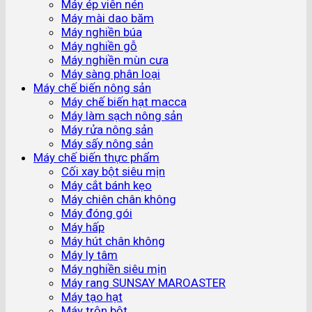
Máy ép viên nén
Máy mài dao băm
Máy nghiền búa
Máy nghiền gỗ
Máy nghiền mùn cưa
Máy sàng phân loại
Máy chế biến nông sản
Máy chế biến hạt macca
Máy làm sạch nông sản
Máy rửa nông sản
Máy sấy nông sản
Máy chế biến thực phẩm
Cối xay bột siêu mịn
Máy cắt bánh kẹo
Máy chiên chân không
Máy đóng gói
Máy hấp
Máy hút chân không
Máy ly tâm
Máy nghiền siêu mịn
Máy rang SUNSAY MAROASTER
Máy tạo hạt
Máy trộn bột