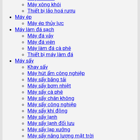
Máy xông khói
Thiết bị lão hoá rượu
Máy ép
Máy ép thủy lực
Máy làm đá sạch
Máy đá vảy
Máy đá viên
Máy làm đá cà phê
Thiết bị máy làm đá
Máy sấy
Khay sấy
Máy hút ẩm công nghiệp
Máy sấy băng tải
Máy sấy bơm nhiệt
Máy sấy cà phê
Máy sấy chân không
Máy sấy công nghiệp
Máy sấy khí động
Máy sấy lạnh
Máy sấy lạnh đối lưu
Máy sấy lạp xưởng
Máy sấy năng lượng mặt trời