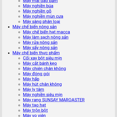
Máy mài dao băm
Máy nghiền búa
Máy nghiền gỗ
Máy nghiền mùn cưa
Máy sàng phân loại
Máy chế biến nông sản
Máy chế biến hạt macca
Máy làm sạch nông sản
Máy rửa nông sản
Máy sấy nông sản
Máy chế biến thực phẩm
Cối xay bột siêu mịn
Máy cắt bánh kẹo
Máy chiên chân không
Máy đóng gói
Máy hấp
Máy hút chân không
Máy ly tâm
Máy nghiền siêu mịn
Máy rang SUNSAY MAROASTER
Máy tạo hạt
Máy trộn bột
Máy vo viên