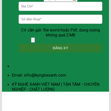
CV cần gửi: file word hoặc Pdf, dung lượng
không quá 2 MB
Email: info@kynghexanh.com
KỸ NGHỆ XANH VIỆT NAM | TẬN TÂM - CHUYÊN
NGHIỆP - CHẤT LƯỢNG