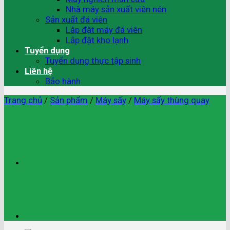
Nhà máy sản xuất viên nén
Sản xuất đá viên
Lắp đặt máy đá viên
Lắp đặt kho lạnh
Tuyển dụng
Tuyển dụng thực tập sinh
Liên hệ
Bảo hành
Trang chủ
/
Sản phẩm
/
Máy sấy
/
Máy sấy thùng quay