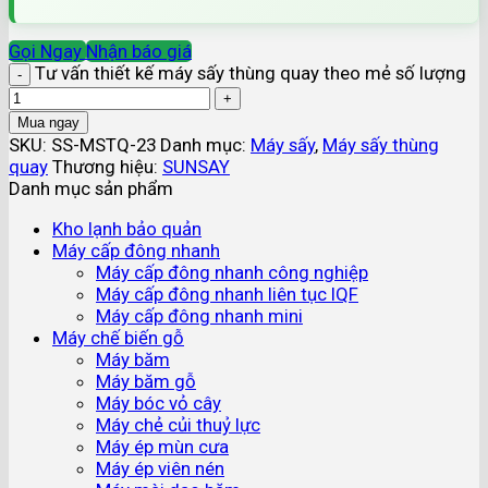
Gọi Ngay
Nhận báo giá
Tư vấn thiết kế máy sấy thùng quay theo mẻ số lượng
Mua ngay
SKU:
SS-MSTQ-23
Danh mục:
Máy sấy
,
Máy sấy thùng
quay
Thương hiệu:
SUNSAY
Danh mục sản phẩm
Kho lạnh bảo quản
Máy cấp đông nhanh
Máy cấp đông nhanh công nghiệp
Máy cấp đông nhanh liên tục IQF
Máy cấp đông nhanh mini
Máy chế biến gỗ
Máy băm
Máy băm gỗ
Máy bóc vỏ cây
Máy chẻ củi thuỷ lực
Máy ép mùn cưa
Máy ép viên nén