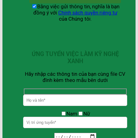
Bằng việc gửi thông tin, nghĩa là bạn
đồng ý với
Chính sách quyền riêng tư
của Chúng tôi.
ỨNG TUYỂN VIỆC LÀM KỸ NGHỆ
XANH
Hãy nhập các thông tin của bạn cùng file CV
đính kèm theo mẫu bên dưới
Nam
Nữ