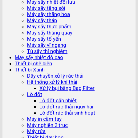
Máy sấy nhiệt đối lưu
Máy sấy tầng sôi
Máy sấy thăng hoa
Máy sấy tháp
Máy sấy thực phẩm
Máy sấy thùng quay
Máy sấy tổ yến
Máy sấy vĩ ngang
Tủ sấy thí nghiệm
Máy sấy nhiệt độ cao
Thiết bị chế biến
Thiết bị Xanh
Dây chuyền xử lý rác thải
Hệ thống xử lý khí thải
Xử lý bụi bằng Bag Filter
Lò đốt
Lò đốt cấp nhiệt
Lò đốt rác thải nguy hại
Lò đốt rác thải sinh hoạt
Máy in cầm tay
Máy nghiền 2 trục
Máy rửa
Thiết bị dạy học