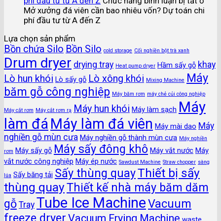
phí đầu tư từ A đến Z
Chức năng bình luận bị tắt
ở
Mở xưởng đá viên cần bao nhiêu vốn? Dự toán chi
phí đầu tư từ A đến Z
Lựa chọn sản phẩm
Bồn chứa Silo
Bồn Silo
cold storage
Cối nghiền bột trà xanh
Drum dryer
drying tray
khay
Hầm sấy gỗ
Heat pump dryer
Máy
Lò hun khói
Lò xông khói
Lò sấy gỗ
Mixing Machine
băm gỗ công nghiệp
Máy băm rơm
máy chẻ củi công nghiệp
Máy
Máy hun khói
Máy làm sạch
Máy cắt rơm
Máy cắt rơm rạ
làm đá
Máy làm đá viên
Máy
Máy mài dao
nghiền gỗ mùn cưa
Máy nghiền gỗ thành mùn cưa
Máy nghiền
Máy sấy đông khô
Máy sấy gỗ
Máy vắt nước
Máy
rơm
vắt nước công nghiệp
Máy ép nước
Sawdust Machine
Straw chopper
sàng
Thiết bị sấy
Sấy thùng quay
Sấy băng tải
lúa
thùng quay
Thiết kế nhà máy băm dăm
Tube Ice Machine
gỗ
Vacuum
Tray
freeze dryer
Vacuum Frying Machine
waste