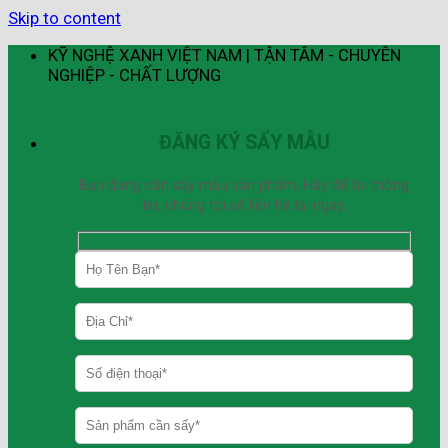
Skip to content
KỸ NGHỆ XANH VIỆT NAM | TẬN TÂM - CHUYÊN
NGHIỆP - CHẤT LƯỢNG
ĐĂNG KÝ SẤY MẪU
Bạn đang cần sấy mẫu sản phẩm. Hãy để lại thông
tin, chúng tôi sẽ liên hệ lại ngay.