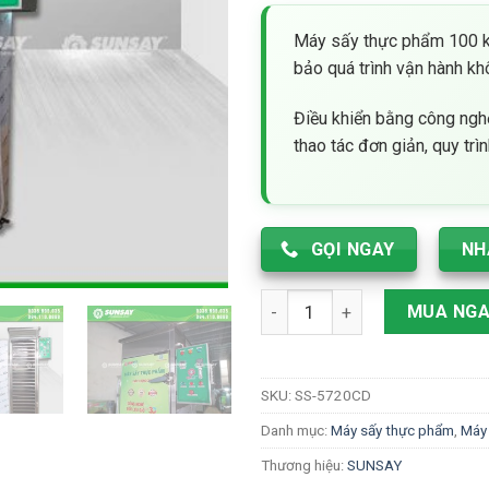
gốc
hiệ
là:
tại
Máy sấy thực phẩm 100 k
1,200 ₫.
là:
bảo quá trình vận hành kh
1,0
Điều khiển bằng công nghệ
thao tác đơn giản, quy trì
GỌI NGAY
NH
Máy sấy thực phẩm 100 kg 20 
MUA NG
SKU:
SS-5720CD
Danh mục:
Máy sấy thực phẩm
,
Máy
Thương hiệu:
SUNSAY