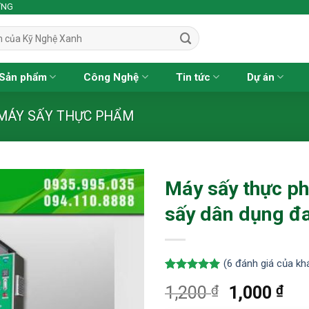
ỢNG
Sản phẩm
Công Nghệ
Tin tức
Dự án
MÁY SẤY THỰC PHẨM
Máy sấy thực p
sấy dân dụng đa
(
6
đánh giá của kh
5.00
6
trên 5
₫
Giá
₫
Giá
1,200
1,000
dựa trên
đánh giá