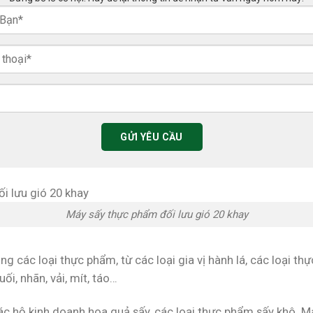
Máy sấy thực phẩm đối lưu gió 20 khay
 các loại thực phẩm, từ các loại gia vị hành lá, các loại th
ối, nhãn, vải, mít, táo…
 hộ kinh doanh hoa quả sấy, các loại thực phẩm sấy khô. Má