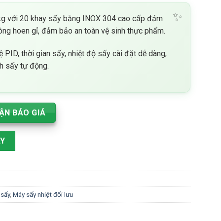
n
g với 20 khay sấy bằng INOX 304 cao cấp đảm
ông hoen gỉ, đảm bảo an toàn vệ sinh thực phẩm.
00 ₫.
 PID, thời gian sấy, nhiệt độ sấy cài đặt dễ dàng,
nh sấy tự động.
ẬN BÁO GIÁ
khay sấy - máy sấy dân dụng đa năng đối lưu gió 3D số lượng
AY
 sấy
,
Máy sấy nhiệt đối lưu