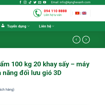
Email: info@kynghexanh.com
094 110 8888
|
Liên hệ tư vấn
Tuyển dụng
Liên hệ
hẩm 100 kg 20 khay sấy – máy
 năng đối lưu gió 3D
ách hàng)