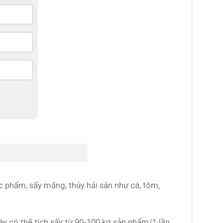
ực phẩm, sấy măng, thủy hải sản như cá, tôm,
y có thể tích sấy từ 90-100 kg sản phẩm/1 lần