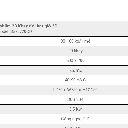
phẩm 20 Khay đối lưu gió 3D
odel: SS-5720CD
90-100 kg/1 mẻ
20 khay
500 x 700
7,2 m2
40-90 độ C
L770 x W750 x H12.150
SUS 304
3.5 Kw
Công nghệ PID