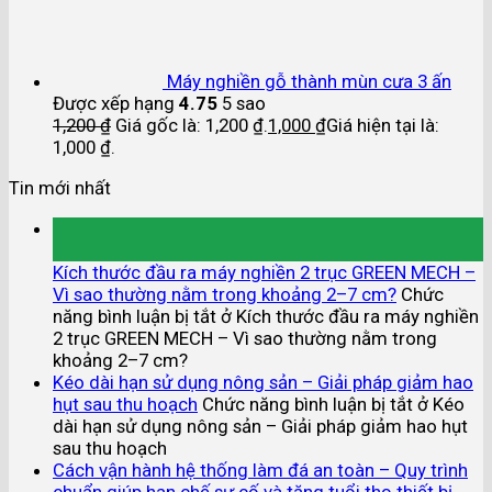
Máy nghiền gỗ thành mùn cưa 3 ấn
Được xếp hạng
4.75
5 sao
1,200
₫
Giá gốc là: 1,200 ₫.
1,000
₫
Giá hiện tại là:
1,000 ₫.
Tin mới nhất
07
Th8
Kích thước đầu ra máy nghiền 2 trục GREEN MECH –
Vì sao thường nằm trong khoảng 2–7 cm?
Chức
năng bình luận bị tắt
ở Kích thước đầu ra máy nghiền
2 trục GREEN MECH – Vì sao thường nằm trong
khoảng 2–7 cm?
Kéo dài hạn sử dụng nông sản – Giải pháp giảm hao
hụt sau thu hoạch
Chức năng bình luận bị tắt
ở Kéo
dài hạn sử dụng nông sản – Giải pháp giảm hao hụt
sau thu hoạch
Cách vận hành hệ thống làm đá an toàn – Quy trình
chuẩn giúp hạn chế sự cố và tăng tuổi thọ thiết bị