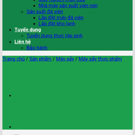
Nhà máy sản xuất viên nén
Sản xuất đá viên
Lắp đặt máy đá viên
Lắp đặt kho lạnh
Tuyển dụng
Tuyển dụng thực tập sinh
Liên hệ
Bảo hành
Trang chủ
/
Sản phẩm
/
Máy sấy
/
Máy sấy thực phẩm