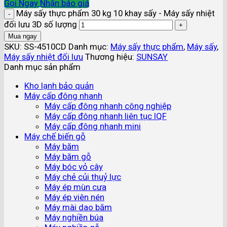
Gọi Ngay
Nhận báo giá
Máy sấy thực phẩm 30 kg 10 khay sấy - Máy sấy nhiệt
đối lưu 3D số lượng
Mua ngay
SKU:
SS-4510CD
Danh mục:
Máy sấy thực phẩm
,
Máy sấy
,
Máy sấy nhiệt đối lưu
Thương hiệu:
SUNSAY
Danh mục sản phẩm
Kho lạnh bảo quản
Máy cấp đông nhanh
Máy cấp đông nhanh công nghiệp
Máy cấp đông nhanh liên tục IQF
Máy cấp đông nhanh mini
Máy chế biến gỗ
Máy băm
Máy băm gỗ
Máy bóc vỏ cây
Máy chẻ củi thuỷ lực
Máy ép mùn cưa
Máy ép viên nén
Máy mài dao băm
Máy nghiền búa