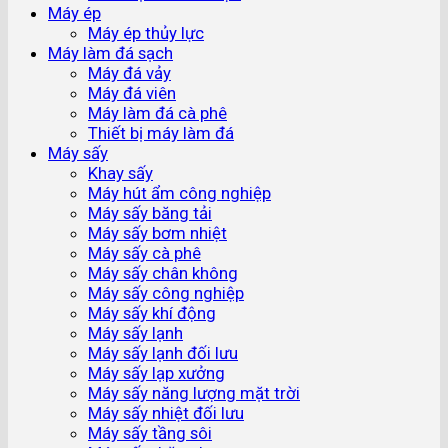
Máy ép
Máy ép thủy lực
Máy làm đá sạch
Máy đá vảy
Máy đá viên
Máy làm đá cà phê
Thiết bị máy làm đá
Máy sấy
Khay sấy
Máy hút ẩm công nghiệp
Máy sấy băng tải
Máy sấy bơm nhiệt
Máy sấy cà phê
Máy sấy chân không
Máy sấy công nghiệp
Máy sấy khí động
Máy sấy lạnh
Máy sấy lạnh đối lưu
Máy sấy lạp xưởng
Máy sấy năng lượng mặt trời
Máy sấy nhiệt đối lưu
Máy sấy tầng sôi