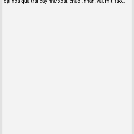
loại hoa quả trái cây như xoài, chuối, nhãn, vải, mít, táo…