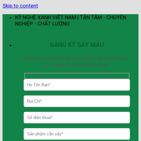
Skip to content
KỸ NGHỆ XANH VIỆT NAM | TẬN TÂM - CHUYÊN
NGHIỆP - CHẤT LƯỢNG
ĐĂNG KÝ SẤY MẪU
Bạn đang cần sấy mẫu sản phẩm. Hãy để lại thông
tin, chúng tôi sẽ liên hệ lại ngay.