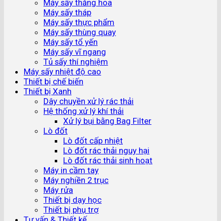
Máy sấy thăng hoa
Máy sấy tháp
Máy sấy thực phẩm
Máy sấy thùng quay
Máy sấy tổ yến
Máy sấy vĩ ngang
Tủ sấy thí nghiệm
Máy sấy nhiệt độ cao
Thiết bị chế biến
Thiết bị Xanh
Dây chuyền xử lý rác thải
Hệ thống xử lý khí thải
Xử lý bụi bằng Bag Filter
Lò đốt
Lò đốt cấp nhiệt
Lò đốt rác thải nguy hại
Lò đốt rác thải sinh hoạt
Máy in cầm tay
Máy nghiền 2 trục
Máy rửa
Thiết bị dạy học
Thiết bị phụ trợ
Tư vấn & Thiết kế