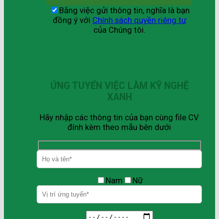
Bằng việc gửi thông tin, nghĩa là bạn
đồng ý với
Chính sách quyền riêng tư
của Chúng tôi.
ỨNG TUYỂN VIỆC LÀM KỸ NGHỆ
XANH
Hãy nhập các thông tin của bạn cùng file CV
đính kèm theo mẫu bên dưới
Nam
Nữ