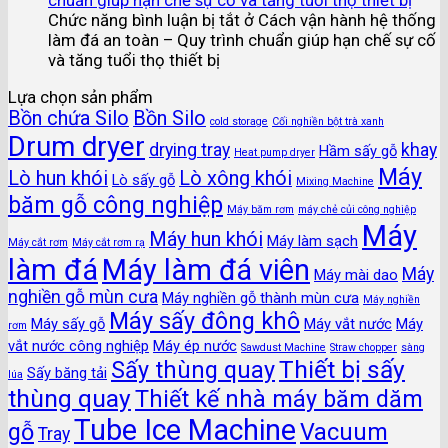
Chức năng bình luận bị tắt
ở Cách vận hành hệ thống
làm đá an toàn – Quy trình chuẩn giúp hạn chế sự cố
và tăng tuổi thọ thiết bị
Lựa chọn sản phẩm
Bồn chứa Silo
Bồn Silo
cold storage
Cối nghiền bột trà xanh
Drum dryer
drying tray
khay
Hầm sấy gỗ
Heat pump dryer
Máy
Lò hun khói
Lò xông khói
Lò sấy gỗ
Mixing Machine
băm gỗ công nghiệp
Máy băm rơm
máy chẻ củi công nghiệp
Máy
Máy hun khói
Máy làm sạch
Máy cắt rơm
Máy cắt rơm rạ
làm đá
Máy làm đá viên
Máy
Máy mài dao
nghiền gỗ mùn cưa
Máy nghiền gỗ thành mùn cưa
Máy nghiền
Máy sấy đông khô
Máy sấy gỗ
Máy vắt nước
Máy
rơm
vắt nước công nghiệp
Máy ép nước
Sawdust Machine
Straw chopper
sàng
Thiết bị sấy
Sấy thùng quay
Sấy băng tải
lúa
thùng quay
Thiết kế nhà máy băm dăm
Tube Ice Machine
gỗ
Vacuum
Tray