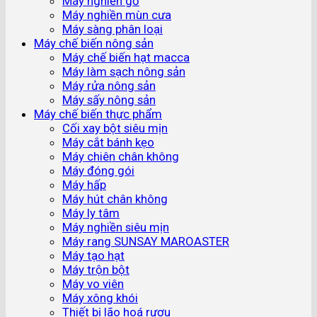
Máy nghiền gỗ
Máy nghiền mùn cưa
Máy sàng phân loại
Máy chế biến nông sản
Máy chế biến hạt macca
Máy làm sạch nông sản
Máy rửa nông sản
Máy sấy nông sản
Máy chế biến thực phẩm
Cối xay bột siêu mịn
Máy cắt bánh kẹo
Máy chiên chân không
Máy đóng gói
Máy hấp
Máy hút chân không
Máy ly tâm
Máy nghiền siêu mịn
Máy rang SUNSAY MAROASTER
Máy tạo hạt
Máy trộn bột
Máy vo viên
Máy xông khói
Thiết bị lão hoá rượu