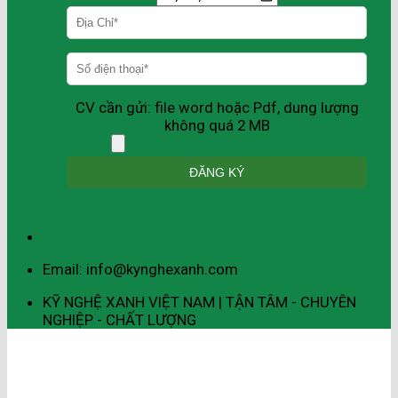
CV cần gửi: file word hoặc Pdf, dung lượng
không quá 2 MB
Email: info@kynghexanh.com
KỸ NGHỆ XANH VIỆT NAM | TẬN TÂM - CHUYÊN
NGHIỆP - CHẤT LƯỢNG