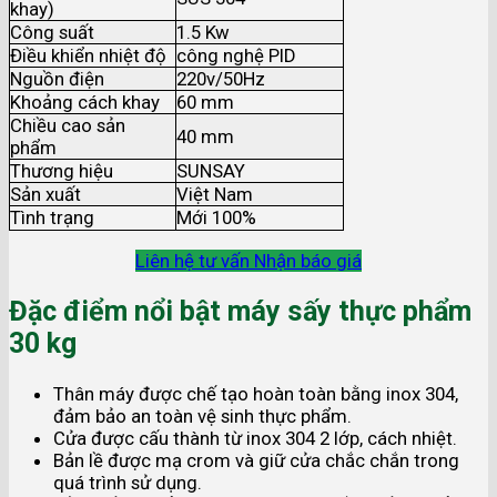
khay)
Công suất
1.5 Kw
Điều khiển nhiệt độ
công nghệ PID
Nguồn điện
220v/50Hz
Khoảng cách khay
60 mm
Chiều cao sản
40 mm
phẩm
Thương hiệu
SUNSAY
Sản xuất
Việt Nam
Tình trạng
Mới 100%
Liên hệ tư vấn
Nhận báo giá
Đặc điểm nổi bật máy sấy thực phẩm
30 kg
Thân máy được chế tạo hoàn toàn bằng inox 304,
đảm bảo an toàn vệ sinh thực phẩm.
Cửa được cấu thành từ inox 304 2 lớp, cách nhiệt.
Bản lề được mạ crom và giữ cửa chắc chắn trong
quá trình sử dụng.