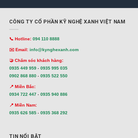
CÔNG TY CỔ PHẦN KỸ NGHỆ XANH VIỆT NAM
📞 Hotline:
094 110 8888
✉️ Email:
info@kynghexanh.com
🤝 Chăm sóc khách hàng:
0935 449 959
-
0935 995 035
0902 868 880
-
0935 522 550
📍 Miền Bắc:
0934 722 447
-
0935 940 886
📍 Miền Nam:
0935 626 585
-
0935 368 292
TIN NỔI BẬT