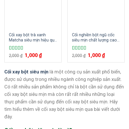
Cối xay bột trà xanh
Cối nghiền bột ngũ cốc
Matcha siêu mịn hiệu quả
siêu mịn chất lượng cao
cao
2025
Giá
1,000
₫
Giá
Giá
1,000
₫
Giá
Được xếp
Được xếp
2,000
₫
2,000
₫
gốc
hiện
gốc
hiện
hạng
5.00
5
hạng
5.00
5
là:
tại
là:
tại
sao
sao
2,000 ₫.
là:
2,000 ₫.
là:
1,000 ₫.
1,000 ₫.
Cối xay bột siêu mịn
là một công cụ sản xuất phổ biến,
được sử dụng trong nhiều ngành công nghiệp sản xuất.
Có rất nhiều sản phẩm không chỉ là bột cần sử dụng đến
cối xay bột siêu mịn mà còn rất rất nhiều những loại
thực phẩm cần sử dụng đến cối xay bột siêu mịn. Hãy
tìm hiểu thêm về cối xay bột siêu mịn qua bài viết dưới
đây.