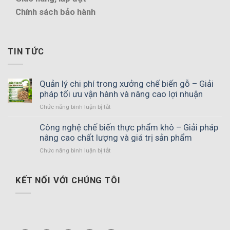
Chính sách bảo hành
TIN TỨC
Quản lý chi phí trong xưởng chế biến gỗ – Giải
pháp tối ưu vận hành và nâng cao lợi nhuận
ở
Chức năng bình luận bị tắt
Quản
lý
Công nghệ chế biến thực phẩm khô – Giải pháp
chi
nâng cao chất lượng và giá trị sản phẩm
phí
ở
Chức năng bình luận bị tắt
trong
Công
xưởng
nghệ
chế
chế
KẾT NỐI VỚI CHÚNG TÔI
biến
biến
gỗ
thực
–
phẩm
Giải
khô
pháp
–
tối