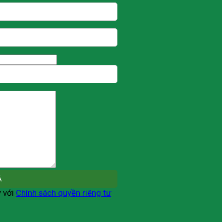
ý với
Chính sách quyền riêng tư