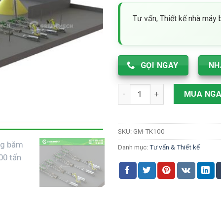
gốc
hiệ
là:
tại
Tư vấn, Thiết kế nhà máy
1,200 ₫.
là:
1,0
GỌI NGAY
NH
Thiết kế nhà máy băm dăm xu
MUA NG
SKU:
GM-TK100
Danh mục:
Tư vấn & Thiết kế