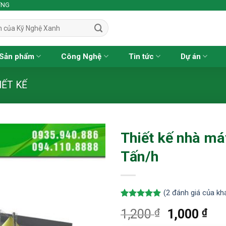
ỢNG
Sản phẩm
Công Nghệ
Tin tức
Dự án
IẾT KẾ
Thiết kế nhà m
Tấn/h
(
2
đánh giá của kh
5.00
2
trên 5
₫
Giá
₫
Giá
1,200
1,000
dựa trên
đánh giá