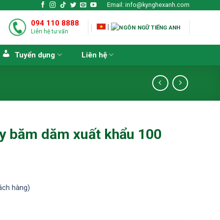
Email: info@kynghexanh.com
094 110 8888
|
Liên hệ tư vấn
Tuyển dụng
Liên hệ
áy băm dăm xuất khẩu 100
ách hàng)