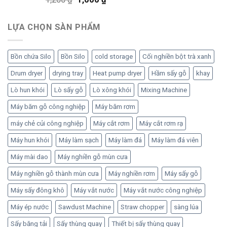
hạng
5.00
gốc
hiện
5 sao
là:
tại
LỰA CHỌN SÀN PHẨM
1,200 ₫.
là:
1,000 ₫.
Bồn chứa Silo
Bồn Silo
cold storage
Cối nghiền bột trà xanh
Drum dryer
drying tray
Heat pump dryer
Hầm sấy gỗ
khay
Lò hun khói
Lò sấy gỗ
Lò xông khói
Mixing Machine
Máy băm gỗ công nghiệp
Máy băm rơm
máy chẻ củi công nghiệp
Máy cắt rơm
Máy cắt rơm rạ
Máy hun khói
Máy làm sạch
Máy làm đá
Máy làm đá viên
Máy mài dao
Máy nghiền gỗ mùn cưa
Máy nghiền gỗ thành mùn cưa
Máy nghiền rơm
Máy sấy gỗ
Máy sấy đông khô
Máy vắt nước
Máy vắt nước công nghiệp
Máy ép nước
Sawdust Machine
Straw chopper
sàng lúa
Sấy băng tải
Sấy thùng quay
Thiết bị sấy thùng quay