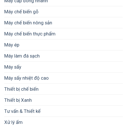
Máy cấp đông nhanh
toàn
thu
–
hoạch
Máy chế biến gỗ
Quy
trình
chuẩn
Máy chế biến nông sản
giúp
hạn
Máy chế biến thực phẩm
chế
sự
Máy ép
cố
và
Máy làm đá sạch
tăng
tuổi
Máy sấy
thọ
thiết
Máy sấy nhiệt độ cao
bị
Thiết bị chế biến
Thiết bị Xanh
Tư vấn & Thiết kế
Xử lý ẩm