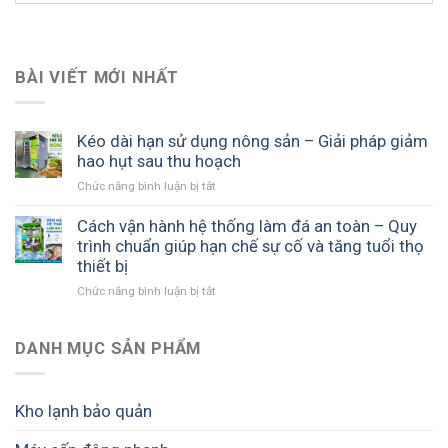
BÀI VIẾT MỚI NHẤT
Kéo dài hạn sử dụng nông sản – Giải pháp giảm
hao hụt sau thu hoạch
ở
Chức năng bình luận bị tắt
Kéo
dài
Cách vận hành hệ thống làm đá an toàn – Quy
hạn
trình chuẩn giúp hạn chế sự cố và tăng tuổi thọ
sử
thiết bị
dụng
ở
Chức năng bình luận bị tắt
nông
Cách
sản
vận
–
hành
DANH MỤC SẢN PHẨM
Giải
hệ
pháp
thống
giảm
làm
hao
Kho lạnh bảo quản
đá
hụt
an
sau