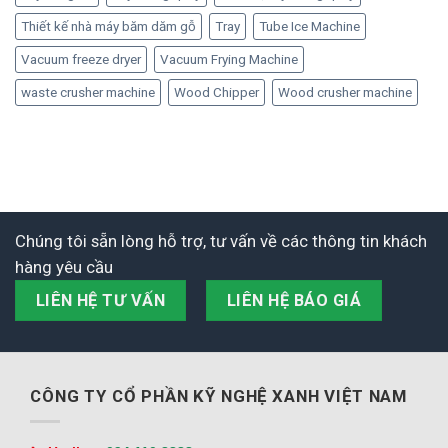
Thiết kế nhà máy băm dăm gỗ
Tray
Tube Ice Machine
Vacuum freeze dryer
Vacuum Frying Machine
waste crusher machine
Wood Chipper
Wood crusher machine
Chúng tôi sẵn lòng hỗ trợ, tư vấn về các thông tin khách
hàng yêu cầu
LIÊN HỆ TƯ VẤN
LIÊN HỆ BÁO GIÁ
CÔNG TY CỔ PHẦN KỸ NGHỆ XANH VIỆT NAM