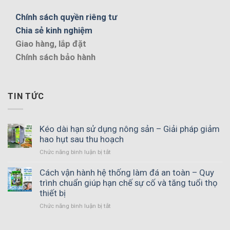
Chính sách quyền riêng tư
Chia sẻ kinh nghiệm
Giao hàng, lắp đặt
Chính sách bảo hành
TIN TỨC
Kéo dài hạn sử dụng nông sản – Giải pháp giảm
hao hụt sau thu hoạch
ở
Chức năng bình luận bị tắt
Kéo
dài
Cách vận hành hệ thống làm đá an toàn – Quy
hạn
trình chuẩn giúp hạn chế sự cố và tăng tuổi thọ
sử
thiết bị
dụng
ở
Chức năng bình luận bị tắt
nông
Cách
sản
vận
–