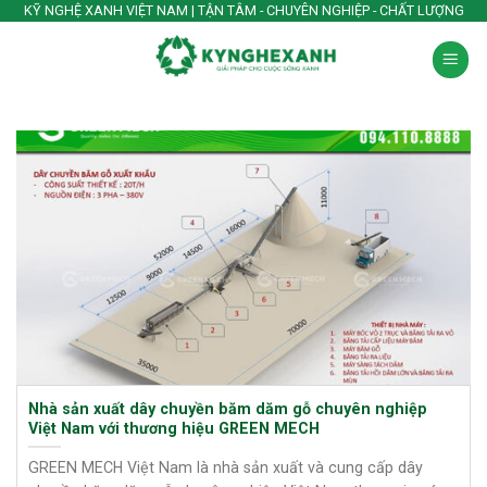
Skip
KỸ NGHỆ XANH VIỆT NAM | TẬN TÂM - CHUYÊN NGHIỆP - CHẤT LƯỢNG
to
content
Nhà sản xuất dây chuyền băm dăm gỗ chuyên nghiệp
Việt Nam với thương hiệu GREEN MECH
GREEN MECH Việt Nam là nhà sản xuất và cung cấp dây