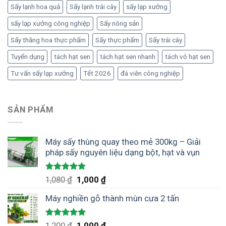
Sấy lạnh hoa quả
Sấy lạnh trái cây
sấy lạp xưởng
sấy lạp xưởng công nghiệp
Sấy nông sản
Sấy thăng hoa thực phẩm
Sấy thực phẩm
Sấy trái cây
Tuyển dụng
tách hạt sen
tách hạt sen nhanh
tách vỏ hạt sen
Tư vấn sấy lạp xưởng
Tết 2026
đá viên công nghiệp
SẢN PHẨM
Máy sấy thùng quay theo mẻ 300kg – Giải
pháp sấy nguyên liệu dạng bột, hạt và vụn
Được xếp
Giá
Giá
1,080
₫
1,000
₫
hạng
5.00
gốc
hiện
5 sao
Máy nghiền gỗ thành mùn cưa 2 tấn
là:
tại
1,080 ₫.
là:
1,000 ₫.
Được xếp
Giá
Giá
1,200
₫
1,000
₫