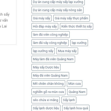
Dự án cung cấp máy sấy lạp xưởng
Dự án cung cấp máy sấy nông sản
ch sấy
Giá máy sấy
Giá máy sấy thực phẩm
ư vấn
 Lai
Hỏi đáp máy sấy
Kiến thức thiết bị sấy
làm đá viên công nghiệp
làm đá vảy công nghiệp
lạp xưởng
lạp xưởng sấy
Mua máy sấy
Máy làm đá viên Quảng Nam
Máy sấy Dược liệu
Máy đá viên Quảng Nam
Mít chiên chân không
Mùn cưa
nghiền gỗ ra mùn cưa
Quảng Nam
silo chứa xi măng
Sấy lạnh
Sấy lạnh dược liệu
Sấy lạnh hoa quả