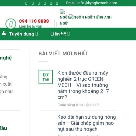
Email: info@kynghexanh.com
|
094 110 8888
Liên hệ tư vấn
Tuyển dụng
Liên hệ
BÀI VIẾT MỚI NHẤT
 nghệ
Kích thước đầu ra máy
07
hăng
nghiền 2 trục GREEN
Th8
n xuất
MECH – Vì sao thường
nằm trong khoảng 2–7
iòn như
cm?
ở
Chức năng bình luận bị tắt
Kích
thước
Kéo dài hạn sử dụng nông
đầu
sản – Giải pháp giảm hao
ra
đầu
hụt sau thu hoạch
máy