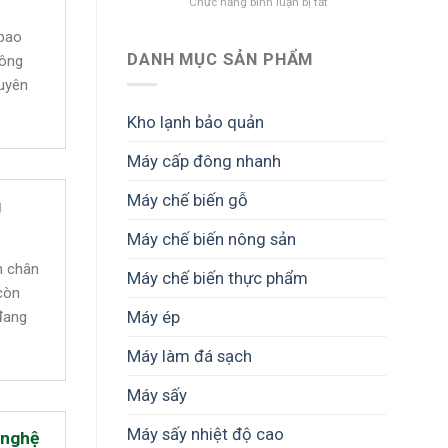
ở
Chức năng bình luận bị tắt
nghiền
Kéo
2
 bao
dài
trục
hạn
DANH MỤC SẢN PHẨM
GREEN
công
sử
MECH
uyên
dụng
–
nông
Vì
Kho lạnh bảo quản
sản
sao
–
thường
Máy cấp đông nhanh
Giải
nằm
pháp
trong
Máy chế biến gỗ
giảm
khoảng
g
hao
2–
hụt
Máy chế biến nông sản
7
sau
cm?
n chân
thu
Máy chế biến thực phẩm
hoạch
còn
Máy ép
đang
Máy làm đá sạch
Máy sấy
Máy sấy nhiệt độ cao
 nghệ