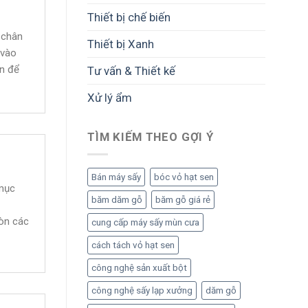
Thiết bị chế biến
 chân
Thiết bị Xanh
 vào
ến để
Tư vấn & Thiết kế
Xử lý ẩm
TÌM KIẾM THEO GỢI Ý
Bán máy sấy
bóc vỏ hạt sen
mục
băm dăm gỗ
băm gỗ giá rẻ
iòn các
cung cấp máy sấy mùn cưa
cách tách vỏ hạt sen
công nghệ sản xuất bột
công nghệ sấy lạp xưởng
dăm gỗ