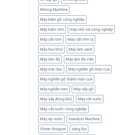
Mixing Machine
Máy băm gỗ công nghiệp
Máy băm rơm
máy chẻ củi công nghiệp
Máy cắt rơm
Máy cắt rơm rạ
Máy hun khói
Máy làm sạch
Máy làm đá
Máy làm đá viên
Máy mài dao
Máy nghiền gỗ mùn cưa
Máy nghiền gỗ thành mùn cưa
Máy nghiền rơm
Máy sấy gỗ
Máy sấy đông khô
Máy vắt nước
Máy vắt nước công nghiệp
Máy ép nước
Sawdust Machine
Straw chopper
sàng lúa