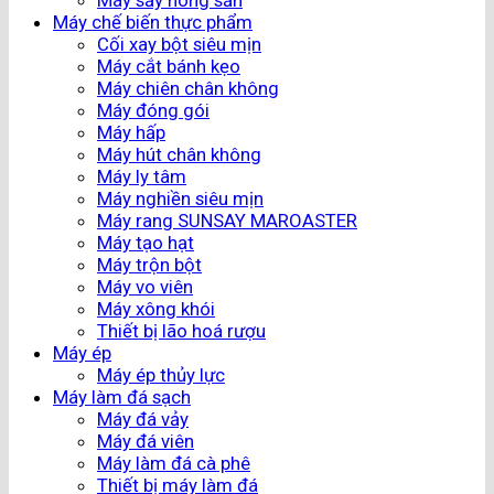
Máy sấy nông sản
Máy chế biến thực phẩm
Cối xay bột siêu mịn
Máy cắt bánh kẹo
Máy chiên chân không
Máy đóng gói
Máy hấp
Máy hút chân không
Máy ly tâm
Máy nghiền siêu mịn
Máy rang SUNSAY MAROASTER
Máy tạo hạt
Máy trộn bột
Máy vo viên
Máy xông khói
Thiết bị lão hoá rượu
Máy ép
Máy ép thủy lực
Máy làm đá sạch
Máy đá vảy
Máy đá viên
Máy làm đá cà phê
Thiết bị máy làm đá