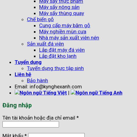
Máy sấy thực phẩm
Máy sấy nông sản
Máy sấy thùng quay
Chế biến gỗ
Cung cấp máy băm gỗ
Máy nghiền mùn cưa
Nhà máy sản xuất viên nén
Sản xuất đá viên
Lắp đặt máy đá viên
Lắp đặt kho lạnh
Tuyển dụng
Tuyển dụng thực tập sinh
Liên hệ
Bảo hành
Email: info@kynghexanh.com
|
Đăng nhập
Tên tài khoản hoặc địa chỉ email
*
Mật khẩu
*