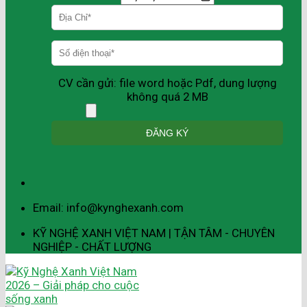
CV cần gửi: file word hoặc Pdf, dung lượng
không quá 2 MB
Email: info@kynghexanh.com
KỸ NGHỆ XANH VIỆT NAM | TẬN TÂM - CHUYÊN
NGHIỆP - CHẤT LƯỢNG