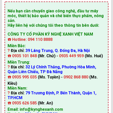
Nếu bạn cần chuyển giao công nghệ, đầu tư máy
móc, thiết bị bảo quản và chế biến thực phẩm, nông
sản.
Hãy liên hệ với chúng tôi theo thông tin bên dưới:
CÔNG TY CỔ PHẦN KỸ NGHỆ XANH VIỆT NAM
☎️
Hotline: 094 110 8888
Miền Bắc:
?
Địa chỉ:
39 Láng Trung, Q. Đống Đa, Hà Nội
☎️
0935 101 848
(Mr. Chử) -
0935 449 959
(Ms. Huế)
Miền Trung:
?
Địa chỉ:
32 Lý Chính Thắng, Phường Hòa Minh,
Quận Liên Chiểu, TP Đà Nẵng
☎️
0935 995 035
(Ms. Tuyền) -
0902 868 880
(Ms.
Kiều)
Miền Nam:
?
Địa chỉ:
79 Trương Định, P. Bến Thành, Quận 1,
TP.HCM
☎️
0935 626 585
(Mr. An)
Email: info@kynghexanh.com