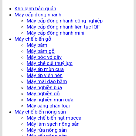
Kho lạnh bảo quản
Máy cấp đông nhanh
Máy cấp đông nhanh công nghiệp
Máy cấp đông nhanh liên tục IQF
Máy cấp đông nhanh mini
Máy chế biến gỗ
Máy băm
Máy băm gỗ
Máy bóc vỏ cây
Máy chẻ củi thuỷ lực
Máy ép mùn cưa
Máy ép viên nén
Máy mài dao băm
Máy nghiền búa
Máy nghiền gỗ
Máy nghiền mùn cưa
Máy sàng phân loại
Máy chế biến nông sản
Máy chế biến hạt macca
Máy làm sạch nông sản
Máy rửa nông sản