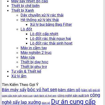
Máy sấy nhiệt độ cao
Thiết bị chế biến
Thiết bị Xanh
Dây chuyền xử lý rác thải
Hệ thống xử lý khí thải
Xử lý bụi bằng Bag Filter
Lò đốt
Lò đốt cấp nhiệt
Lò đốt rác thải nguy hại
Lò đốt rác thải sinh hoạt
Máy in cầm tay
Máy nghiền 2 trục
Máy rửa
Thiết bị dạy học
Thiết bị phụ trợ
Tư vấn & Thiết kế
Xử lý ẩm
Tìm Kiếm Theo Gợi Ý
bóc vỏ hạt sen
Bán máy sấy
băm dăm gỗ
băm gỗ giá rẻ
công
công nghệ sản xuất bột
cung cấp máy sấy mùn cưa
cách tách vỏ hạt sen
Dự án cung cấp
nghệ sấy lạp xưởng
dăm gỗ