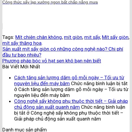
Công thức sấy lạp xưởng ngon bất chấp nắng mưa
Tags:
Mít chiên chân không
,
mít giòn
,
mit sấy
,
Mít sấy giòn
,
mít sấy thăng hoa
.
Sản xuất mít sấy giòn có những công nghệ nào? Chi phí
đầu tư bao nhiêu?
Phương pháp bóc vỏ hạt sen khô bạn nên biết
Bài Viết Mới Nhất
Cách tăng sản lượng dăm gỗ mỗi ngày – Tối ưu từ
nguyên liệu đến máy băm
Chức năng bình luận bị tắt
ở Cách tăng sản lượng dăm gỗ mỗi ngày – Tối ưu từ
nguyên liệu đến máy băm
Công nghệ sấy không phụ thuộc thời tiết – Giải pháp
chủ động sản xuất quanh năm
Chức năng bình luận
bị tắt
ở Công nghệ sấy không phụ thuộc thời tiết –
Giải pháp chủ động sản xuất quanh năm
Danh mục sản phẩm