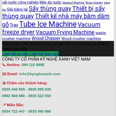
vắt nước công nghiệp
Máy ép nước
Sawdust Machine
Straw chopper
sàng
Thiết bị sấy
Sấy thùng quay
Sấy băng tải
lúa
thùng quay
Thiết kế nhà máy băm dăm
Tube Ice Machine
gỗ
Vacuum
Tray
freeze dryer
Vacuum Frying Machine
waste
Wood Chipper
crusher machine
Wood crusher machine
Chúng tôi sẵn lòng hỗ trợ, tư vấn về các thông tin khách
hàng yêu cầu
Liên hệ tư vấn
Liên hệ báo giá
CÔNG TY CỔ PHẦN KỸ NGHỆ XANH VIỆT NAM
📞 Hotline:
094 110 8888
✉️ Email:
info@kynghexanh.com
🤝 Chăm sóc khách hàng:
0935 449 959
-
0935 995 035
0902 868 880
-
0935 522 550
📍 Miền Bắc:
0934 722 447
-
0935 940 886