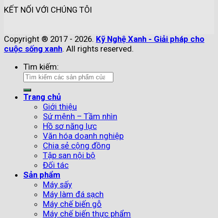
KẾT NỐI VỚI CHÚNG TÔI
Copyright ® 2017 - 2026.
Kỹ Nghệ Xanh - Giải pháp cho
cuộc sống xanh
. All rights reserved.
Tìm kiếm:
Trang chủ
Giới thiệu
Sứ mệnh – Tầm nhìn
Hồ sơ năng lực
Văn hóa doanh nghiệp
Chia sẻ cộng đồng
Tập san nội bộ
Đối tác
Sản phẩm
Máy sấy
Máy làm đá sạch
Máy chế biến gỗ
Máy chế biến thực phẩm