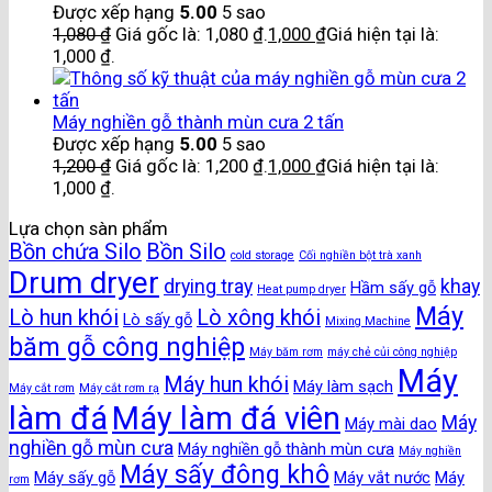
Được xếp hạng
5.00
5 sao
1,080
₫
Giá gốc là: 1,080 ₫.
1,000
₫
Giá hiện tại là:
1,000 ₫.
Máy nghiền gỗ thành mùn cưa 2 tấn
Được xếp hạng
5.00
5 sao
1,200
₫
Giá gốc là: 1,200 ₫.
1,000
₫
Giá hiện tại là:
1,000 ₫.
Lựa chọn sàn phẩm
Bồn chứa Silo
Bồn Silo
cold storage
Cối nghiền bột trà xanh
Drum dryer
drying tray
khay
Hầm sấy gỗ
Heat pump dryer
Máy
Lò hun khói
Lò xông khói
Lò sấy gỗ
Mixing Machine
băm gỗ công nghiệp
Máy băm rơm
máy chẻ củi công nghiệp
Máy
Máy hun khói
Máy làm sạch
Máy cắt rơm
Máy cắt rơm rạ
làm đá
Máy làm đá viên
Máy
Máy mài dao
nghiền gỗ mùn cưa
Máy nghiền gỗ thành mùn cưa
Máy nghiền
Máy sấy đông khô
Máy sấy gỗ
Máy vắt nước
Máy
rơm