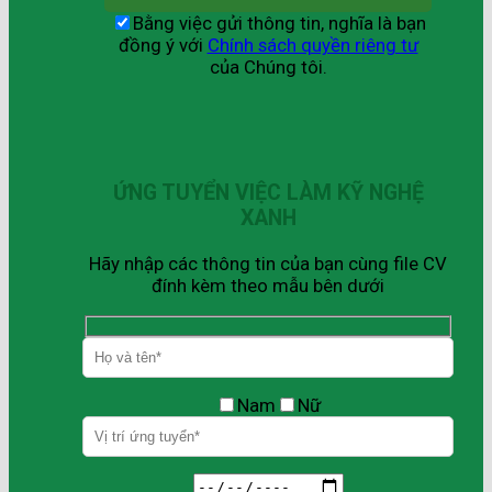
Bằng việc gửi thông tin, nghĩa là bạn
đồng ý với
Chính sách quyền riêng tư
của Chúng tôi.
ỨNG TUYỂN VIỆC LÀM KỸ NGHỆ
XANH
Hãy nhập các thông tin của bạn cùng file CV
đính kèm theo mẫu bên dưới
Nam
Nữ