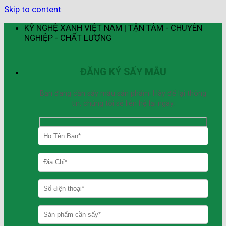
Skip to content
KỸ NGHỆ XANH VIỆT NAM | TẬN TÂM - CHUYÊN
NGHIỆP - CHẤT LƯỢNG
ĐĂNG KÝ SẤY MẪU
Bạn đang cần sấy mẫu sản phẩm. Hãy để lại thông
tin, chúng tôi sẽ liên hệ lại ngay.