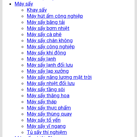
Máy sấy
Khay sấy
Máy hút ẩm công nghiệp
Máy sấy băng tải
Máy sấy bơm nhiệt
Máy sấy cà phê
Máy sấy chân không
Máy sấy công nghiệp
Máy sấy khí động
Máy sấy lạnh
Máy sấy lạnh đối lưu
Máy sấy lạp xưởng
Máy sấy năng lượng mặt trời
Máy sấy nhiệt đối lưu
Máy sấy tầng sôi
Máy sấy thăng hoa
Máy sấy tháp
Máy sấy thực phẩm
Máy sấy thùng quay
Máy sấy tổ yến
Máy sấy vĩ ngang
Tủ sấy thí nghiệm