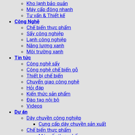
Kho lạnh bảo quản
Máy cấp đông nhanh
Tư vấn & Thiết kế
Công Nghệ
Chế biến thực phẩm
Sấy công nghiệp
Lạnh công nghiệp
Năng lượng xanh
Môi trường xanh
Tin tức
Công nghệ sấy
Công nghệ chế biến gỗ
Thiết bị chế biến
Chuyển giao công nghệ
Hỏi đáp
Kiến thức sản phẩm
Đào tạo nội bộ
Videos
Dự án
Dây chuyền công nghiệp
Cung cấp dây chuyền sản xuất
Chế biến thực phẩm