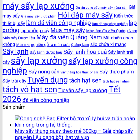
máy sấy lạp xưởng
Giá
Dự án cung cấp máy sấy nông sản
Hỏi đáp máy sấy
máy sấy
Kiến thức
Giá máy sấy thực phẩm
làm đá viên công nghiệp
lạp
thiết bị sấy
làm đá vảy công nghiệp
xưởng
Mua máy sấy
lạp xưởng sấy
Máy làm đá viên Quảng Nam
Máy đá viên Quảng Nam
Mít chiên chân
Máy sấy Dược liệu
không
silo chứa xi măng
nghiền gỗ ra mùn cưa
Mùn cưa
Quảng Nam
Sấy lạnh
Sấy lạnh hoa quả
Sấy lạnh trái
Sấy lạnh dược liệu
sấy lạp xưởng
sấy lạp xưởng công
cây
nghiệp
Sấy nông sản
Sấy thực phẩm
Sấy thăng hoa thực phẩm
Tuyển dụng
tách hạt sen
Sấy trái cây
tách hạt sen nhanh
Tết
tách vỏ hạt sen
Tư vấn sấy lạp xưởng
2026
đá viên công nghiệp
Sản phẩm
Máy sấy thùng quay theo mẻ 300kg – Giải pháp sấy
nguyên liệu dạng bột, hạt và vụn