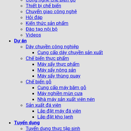
Thiết bị chế biến
Chuyển giao công nghệ
Hỏi đáp
Kiến thức sản phẩm
Đào tạo nội bộ
Videos
Dự án
Dây chuyền công nghiệp
Cung cấp dây chuyền sản xuất
Chế biến thực phẩm
Máy sấy thực phẩm
Máy sấy nông sản
Máy sấy thùng quay
Chế biến gỗ
Cung cấp máy băm gỗ
Máy nghiền mùn cưa
Nhà máy sản xuất viên nén
Sản xuất đá viên
Lắp đặt máy đá viên
Lắp đặt kho lạnh
Tuyển dụng
Tuyển dụng thực tập sinh