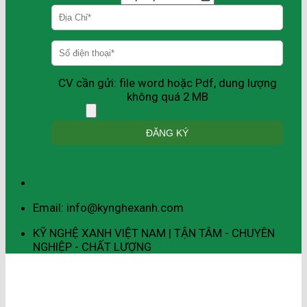
CV cần gửi: file word hoặc Pdf, dung lượng
không quá 2 MB
Email: info@kynghexanh.com
KỸ NGHỆ XANH VIỆT NAM | TẬN TÂM - CHUYÊN
NGHIỆP - CHẤT LƯỢNG