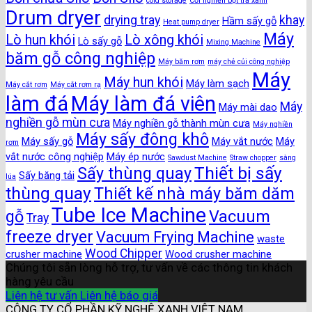
cold storage
Cối nghiền bột trà xanh
Drum dryer
drying tray
khay
Hầm sấy gỗ
Heat pump dryer
Máy
Lò hun khói
Lò xông khói
Lò sấy gỗ
Mixing Machine
băm gỗ công nghiệp
Máy băm rơm
máy chẻ củi công nghiệp
Máy
Máy hun khói
Máy làm sạch
Máy cắt rơm
Máy cắt rơm rạ
làm đá
Máy làm đá viên
Máy
Máy mài dao
nghiền gỗ mùn cưa
Máy nghiền gỗ thành mùn cưa
Máy nghiền
Máy sấy đông khô
Máy sấy gỗ
Máy vắt nước
Máy
rơm
vắt nước công nghiệp
Máy ép nước
Sawdust Machine
Straw chopper
sàng
Thiết bị sấy
Sấy thùng quay
Sấy băng tải
lúa
thùng quay
Thiết kế nhà máy băm dăm
Tube Ice Machine
gỗ
Vacuum
Tray
freeze dryer
Vacuum Frying Machine
waste
Wood Chipper
crusher machine
Wood crusher machine
Chúng tôi sẵn lòng hỗ trợ, tư vấn về các thông tin khách
hàng yêu cầu
Liên hệ tư vấn
Liên hệ báo giá
CÔNG TY CỔ PHẦN KỸ NGHỆ XANH VIỆT NAM