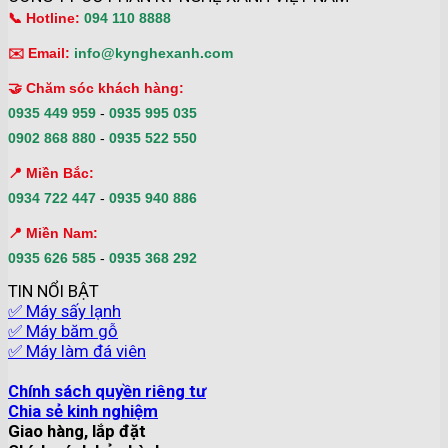
📞 Hotline:
094 110 8888
✉️ Email:
info@kynghexanh.com
🤝 Chăm sóc khách hàng:
0935 449 959
-
0935 995 035
0902 868 880
-
0935 522 550
📍 Miền Bắc:
0934 722 447
-
0935 940 886
📍 Miền Nam:
0935 626 585
-
0935 368 292
TIN NỔI BẬT
✅ Máy sấy lạnh
✅ Máy băm gỗ
✅ Máy làm đá viên
Chính sách quyền riêng tư
Chia sẻ kinh nghiệm
Giao hàng, lắp đặt