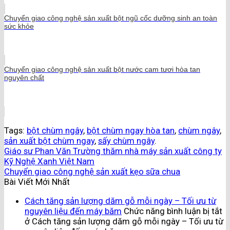
Chuyển giao công nghệ sản xuất bột ngũ cốc dưỡng sinh an toàn
sức khỏe
Chuyển giao công nghệ sản xuất bột nước cam tươi hòa tan
nguyên chất
Tags:
bột chùm ngây
,
bột chùm ngay hòa tan
,
chùm ngây
,
sản xuất bột chùm ngay
,
sấy chùm ngây
.
Giáo sư Phan Văn Trường thăm nhà máy sản xuất công ty
Kỹ Nghệ Xanh Việt Nam
Chuyển giao công nghệ sản xuất kẹo sữa chua
Bài Viết Mới Nhất
Cách tăng sản lượng dăm gỗ mỗi ngày – Tối ưu từ
nguyên liệu đến máy băm
Chức năng bình luận bị tắt
ở Cách tăng sản lượng dăm gỗ mỗi ngày – Tối ưu từ