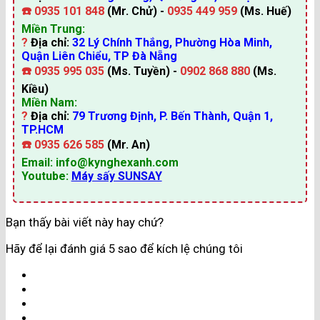
☎️
0935 101 848
(Mr. Chử) -
0935 449 959
(Ms. Huế)
Miền Trung:
?
Địa chỉ:
32 Lý Chính Thắng, Phường Hòa Minh,
Quận Liên Chiểu, TP Đà Nẵng
☎️
0935 995 035
(Ms. Tuyền) -
0902 868 880
(Ms.
Kiều)
Miền Nam:
?
Địa chỉ:
79 Trương Định, P. Bến Thành, Quận 1,
TP.HCM
☎️
0935 626 585
(Mr. An)
Email: info@kynghexanh.com
Youtube:
Máy sấy SUNSAY
Bạn thấy bài viết này hay chứ?
Hãy để lại đánh giá 5 sao để kích lệ chúng tôi