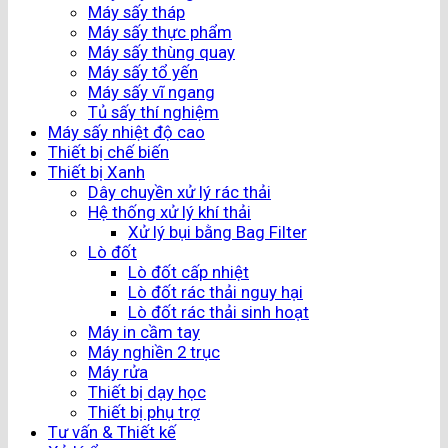
Máy sấy tháp
Máy sấy thực phẩm
Máy sấy thùng quay
Máy sấy tổ yến
Máy sấy vĩ ngang
Tủ sấy thí nghiệm
Máy sấy nhiệt độ cao
Thiết bị chế biến
Thiết bị Xanh
Dây chuyền xử lý rác thải
Hệ thống xử lý khí thải
Xử lý bụi bằng Bag Filter
Lò đốt
Lò đốt cấp nhiệt
Lò đốt rác thải nguy hại
Lò đốt rác thải sinh hoạt
Máy in cầm tay
Máy nghiền 2 trục
Máy rửa
Thiết bị dạy học
Thiết bị phụ trợ
Tư vấn & Thiết kế