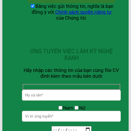
Bằng việc gửi thông tin, nghĩa là bạn
đồng ý với
Chính sách quyền riêng tư
của Chúng tôi.
ỨNG TUYỂN VIỆC LÀM KỸ NGHỆ
XANH
Hãy nhập các thông tin của bạn cùng file CV
đính kèm theo mẫu bên dưới
Nam
Nữ