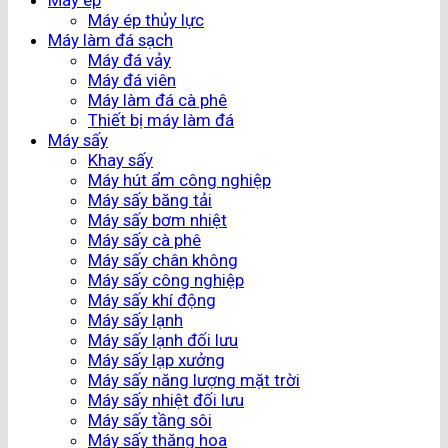
Máy ép
Máy ép thủy lực
Máy làm đá sạch
Máy đá vảy
Máy đá viên
Máy làm đá cà phê
Thiết bị máy làm đá
Máy sấy
Khay sấy
Máy hút ẩm công nghiệp
Máy sấy băng tải
Máy sấy bơm nhiệt
Máy sấy cà phê
Máy sấy chân không
Máy sấy công nghiệp
Máy sấy khí động
Máy sấy lạnh
Máy sấy lạnh đối lưu
Máy sấy lạp xưởng
Máy sấy năng lượng mặt trời
Máy sấy nhiệt đối lưu
Máy sấy tầng sôi
Máy sấy thăng hoa