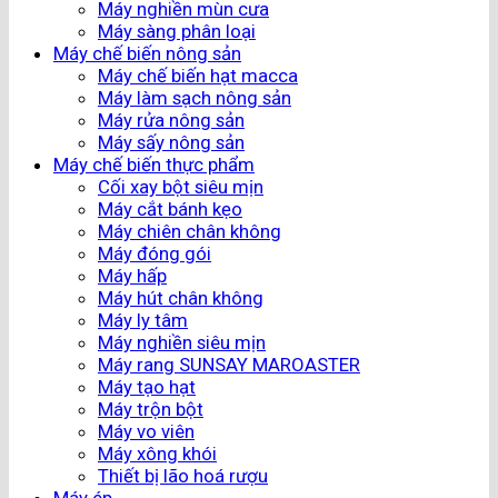
Máy nghiền mùn cưa
Máy sàng phân loại
Máy chế biến nông sản
Máy chế biến hạt macca
Máy làm sạch nông sản
Máy rửa nông sản
Máy sấy nông sản
Máy chế biến thực phẩm
Cối xay bột siêu mịn
Máy cắt bánh kẹo
Máy chiên chân không
Máy đóng gói
Máy hấp
Máy hút chân không
Máy ly tâm
Máy nghiền siêu mịn
Máy rang SUNSAY MAROASTER
Máy tạo hạt
Máy trộn bột
Máy vo viên
Máy xông khói
Thiết bị lão hoá rượu