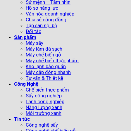
Sứ mệnh – Tầm nhìn
Hồ sơ năng lực
Văn hóa doanh nghiệp
Chia sẻ cộng đồng
Tập san nội bộ
Đối tác
Sản phẩm
Máy sấy
Máy làm đá sạch
Máy chế biến gỗ
Máy chế biến thực phẩm
Kho lạnh bảo quản
Máy cấp đông nhanh
Tư vấn & Thiết kế
Công Nghệ
Chế biến thực phẩm
Sấy công nghiệp
Lạnh công nghiệp
Năng lượng xanh
Môi trường xanh
Tin tức
Công nghệ sấy
Công nghệ chế biến gỗ