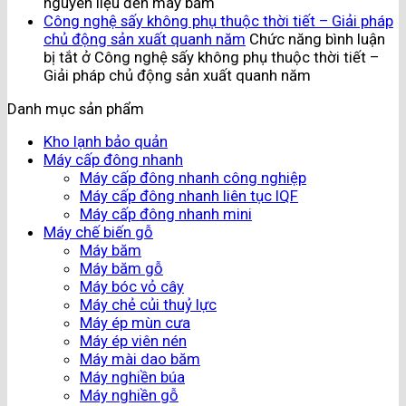
nguyên liệu đến máy băm
Công nghệ sấy không phụ thuộc thời tiết – Giải pháp
chủ động sản xuất quanh năm
Chức năng bình luận
bị tắt
ở Công nghệ sấy không phụ thuộc thời tiết –
Giải pháp chủ động sản xuất quanh năm
Danh mục sản phẩm
Kho lạnh bảo quản
Máy cấp đông nhanh
Máy cấp đông nhanh công nghiệp
Máy cấp đông nhanh liên tục IQF
Máy cấp đông nhanh mini
Máy chế biến gỗ
Máy băm
Máy băm gỗ
Máy bóc vỏ cây
Máy chẻ củi thuỷ lực
Máy ép mùn cưa
Máy ép viên nén
Máy mài dao băm
Máy nghiền búa
Máy nghiền gỗ