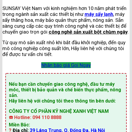
SUNSAY Việt Nam với kinh nghiệm hơn 10 năm phát triển
trong ngành sản xuất các thiết bị như
máy sấy lạnh
, máy
sấy thăng hoa, máy bảo quản thực phẩm, nông sản. Sẵn
sàng cung cấp các quy trình công nghệ và các thiết bị để
chuyển giao trọn gói
công nghệ sản xuất bột chùm ngây
.
Từ quy mô sản xuất nhỏ khi bắt đầu khởi nghiệp, đến quy
mô công nghiệp công suất lớn, Hãy liên hệ với chúng tôi
để được tư vấn chi tiết.
Nhận báo giá
Gọi Ngay
Nếu bạn cần chuyển giao công nghệ, đầu tư máy
móc, thiết bị bảo quản và chế biến thực phẩm, nông
sản.
Hãy liên hệ với chúng tôi theo thông tin bên dưới:
CÔNG TY CỔ PHẦN KỸ NGHỆ XANH VIỆT NAM
☎️
Hotline: 094 110 8888
Miền Bắc:
?
Địa chỉ:
39 Láng Trung, Q. Đống Đa, Hà Nội