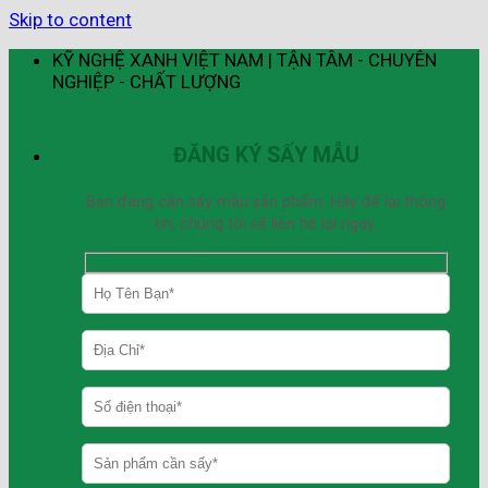
Skip to content
KỸ NGHỆ XANH VIỆT NAM | TẬN TÂM - CHUYÊN
NGHIỆP - CHẤT LƯỢNG
ĐĂNG KÝ SẤY MẪU
Bạn đang cần sấy mẫu sản phẩm. Hãy để lại thông
tin, chúng tôi sẽ liên hệ lại ngay.