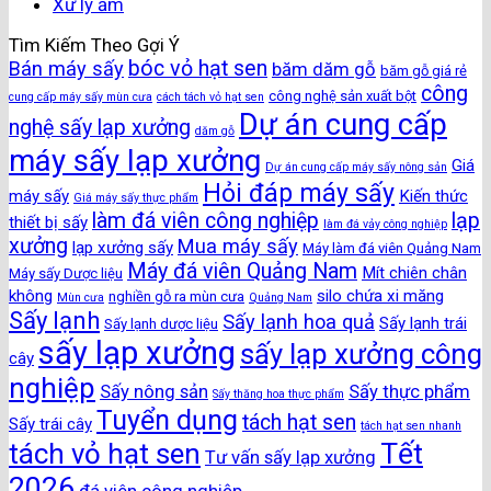
Xử lý ẩm
Tìm Kiếm Theo Gợi Ý
bóc vỏ hạt sen
Bán máy sấy
băm dăm gỗ
băm gỗ giá rẻ
công
công nghệ sản xuất bột
cung cấp máy sấy mùn cưa
cách tách vỏ hạt sen
Dự án cung cấp
nghệ sấy lạp xưởng
dăm gỗ
máy sấy lạp xưởng
Giá
Dự án cung cấp máy sấy nông sản
Hỏi đáp máy sấy
máy sấy
Kiến thức
Giá máy sấy thực phẩm
làm đá viên công nghiệp
lạp
thiết bị sấy
làm đá vảy công nghiệp
xưởng
Mua máy sấy
lạp xưởng sấy
Máy làm đá viên Quảng Nam
Máy đá viên Quảng Nam
Mít chiên chân
Máy sấy Dược liệu
không
silo chứa xi măng
nghiền gỗ ra mùn cưa
Mùn cưa
Quảng Nam
Sấy lạnh
Sấy lạnh hoa quả
Sấy lạnh trái
Sấy lạnh dược liệu
sấy lạp xưởng
sấy lạp xưởng công
cây
nghiệp
Sấy nông sản
Sấy thực phẩm
Sấy thăng hoa thực phẩm
Tuyển dụng
tách hạt sen
Sấy trái cây
tách hạt sen nhanh
Tết
tách vỏ hạt sen
Tư vấn sấy lạp xưởng
2026