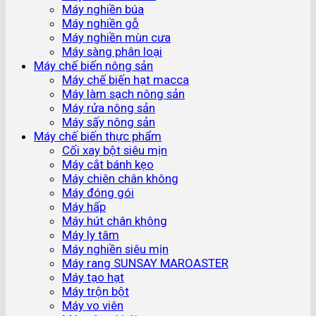
Máy nghiền búa
Máy nghiền gỗ
Máy nghiền mùn cưa
Máy sàng phân loại
Máy chế biến nông sản
Máy chế biến hạt macca
Máy làm sạch nông sản
Máy rửa nông sản
Máy sấy nông sản
Máy chế biến thực phẩm
Cối xay bột siêu mịn
Máy cắt bánh kẹo
Máy chiên chân không
Máy đóng gói
Máy hấp
Máy hút chân không
Máy ly tâm
Máy nghiền siêu mịn
Máy rang SUNSAY MAROASTER
Máy tạo hạt
Máy trộn bột
Máy vo viên