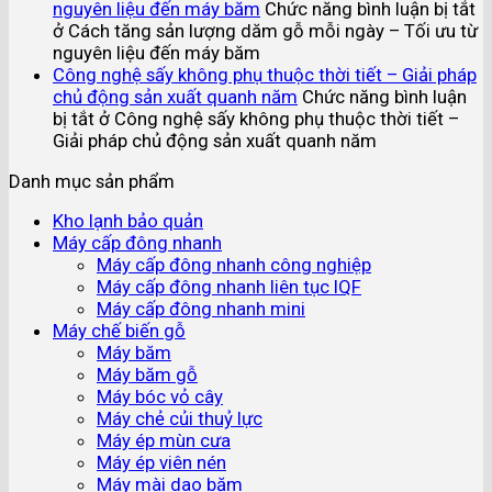
nguyên liệu đến máy băm
Chức năng bình luận bị tắt
ở Cách tăng sản lượng dăm gỗ mỗi ngày – Tối ưu từ
nguyên liệu đến máy băm
Công nghệ sấy không phụ thuộc thời tiết – Giải pháp
chủ động sản xuất quanh năm
Chức năng bình luận
bị tắt
ở Công nghệ sấy không phụ thuộc thời tiết –
Giải pháp chủ động sản xuất quanh năm
Danh mục sản phẩm
Kho lạnh bảo quản
Máy cấp đông nhanh
Máy cấp đông nhanh công nghiệp
Máy cấp đông nhanh liên tục IQF
Máy cấp đông nhanh mini
Máy chế biến gỗ
Máy băm
Máy băm gỗ
Máy bóc vỏ cây
Máy chẻ củi thuỷ lực
Máy ép mùn cưa
Máy ép viên nén
Máy mài dao băm