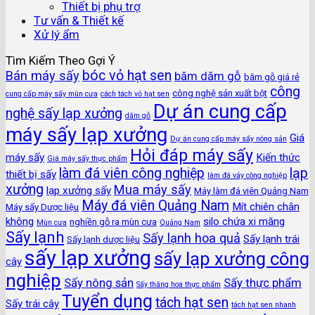
Thiết bị phụ trợ
Tư vấn & Thiết kế
Xử lý ẩm
Tìm Kiếm Theo Gợi Ý
bóc vỏ hạt sen
Bán máy sấy
băm dăm gỗ
băm gỗ giá rẻ
công
công nghệ sản xuất bột
cung cấp máy sấy mùn cưa
cách tách vỏ hạt sen
Dự án cung cấp
nghệ sấy lạp xưởng
dăm gỗ
máy sấy lạp xưởng
Giá
Dự án cung cấp máy sấy nông sản
Hỏi đáp máy sấy
máy sấy
Kiến thức
Giá máy sấy thực phẩm
làm đá viên công nghiệp
lạp
thiết bị sấy
làm đá vảy công nghiệp
xưởng
Mua máy sấy
lạp xưởng sấy
Máy làm đá viên Quảng Nam
Máy đá viên Quảng Nam
Mít chiên chân
Máy sấy Dược liệu
không
silo chứa xi măng
nghiền gỗ ra mùn cưa
Mùn cưa
Quảng Nam
Sấy lạnh
Sấy lạnh hoa quả
Sấy lạnh trái
Sấy lạnh dược liệu
sấy lạp xưởng
sấy lạp xưởng công
cây
nghiệp
Sấy nông sản
Sấy thực phẩm
Sấy thăng hoa thực phẩm
Tuyển dụng
tách hạt sen
Sấy trái cây
tách hạt sen nhanh