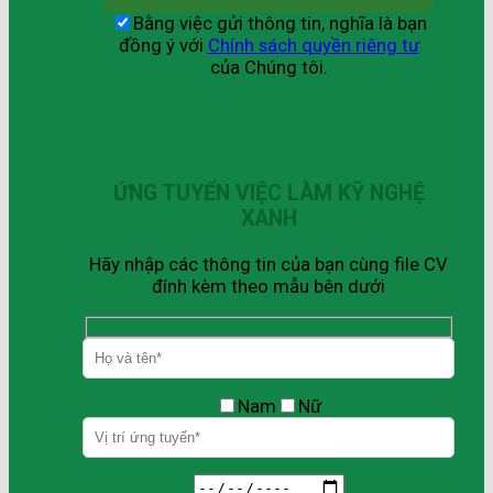
Bằng việc gửi thông tin, nghĩa là bạn
đồng ý với
Chính sách quyền riêng tư
của Chúng tôi.
ỨNG TUYỂN VIỆC LÀM KỸ NGHỆ
XANH
Hãy nhập các thông tin của bạn cùng file CV
đính kèm theo mẫu bên dưới
Nam
Nữ