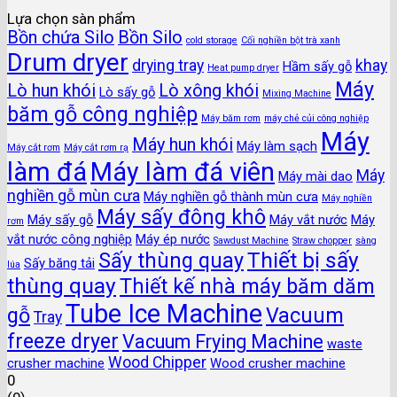
Lựa chọn sàn phẩm
Bồn chứa Silo
Bồn Silo
cold storage
Cối nghiền bột trà xanh
Drum dryer
drying tray
khay
Hầm sấy gỗ
Heat pump dryer
Máy
Lò hun khói
Lò xông khói
Lò sấy gỗ
Mixing Machine
băm gỗ công nghiệp
Máy băm rơm
máy chẻ củi công nghiệp
Máy
Máy hun khói
Máy làm sạch
Máy cắt rơm
Máy cắt rơm rạ
làm đá
Máy làm đá viên
Máy
Máy mài dao
nghiền gỗ mùn cưa
Máy nghiền gỗ thành mùn cưa
Máy nghiền
Máy sấy đông khô
Máy sấy gỗ
Máy vắt nước
Máy
rơm
vắt nước công nghiệp
Máy ép nước
Sawdust Machine
Straw chopper
sàng
Thiết bị sấy
Sấy thùng quay
Sấy băng tải
lúa
thùng quay
Thiết kế nhà máy băm dăm
Tube Ice Machine
gỗ
Vacuum
Tray
freeze dryer
Vacuum Frying Machine
waste
Wood Chipper
crusher machine
Wood crusher machine
0