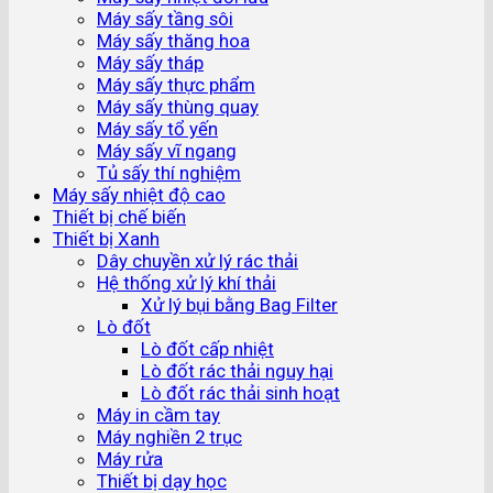
Máy sấy tầng sôi
Máy sấy thăng hoa
Máy sấy tháp
Máy sấy thực phẩm
Máy sấy thùng quay
Máy sấy tổ yến
Máy sấy vĩ ngang
Tủ sấy thí nghiệm
Máy sấy nhiệt độ cao
Thiết bị chế biến
Thiết bị Xanh
Dây chuyền xử lý rác thải
Hệ thống xử lý khí thải
Xử lý bụi bằng Bag Filter
Lò đốt
Lò đốt cấp nhiệt
Lò đốt rác thải nguy hại
Lò đốt rác thải sinh hoạt
Máy in cầm tay
Máy nghiền 2 trục
Máy rửa
Thiết bị dạy học