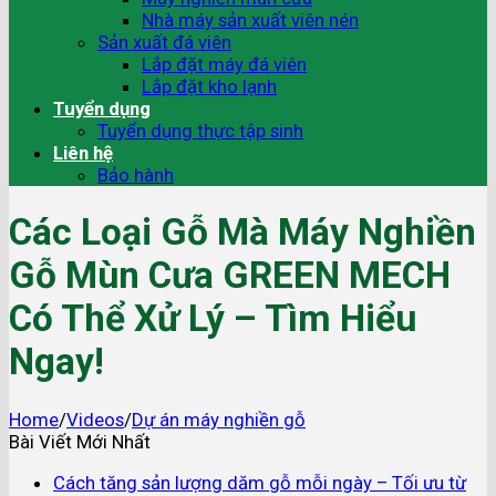
Nhà máy sản xuất viên nén
Sản xuất đá viên
Lắp đặt máy đá viên
Lắp đặt kho lạnh
Tuyển dụng
Tuyển dụng thực tập sinh
Liên hệ
Bảo hành
Các Loại Gỗ Mà Máy Nghiền
Gỗ Mùn Cưa GREEN MECH
Có Thể Xử Lý – Tìm Hiểu
Ngay!
Home
/
Videos
/
Dự án máy nghiền gỗ
Bài Viết Mới Nhất
Cách tăng sản lượng dăm gỗ mỗi ngày – Tối ưu từ