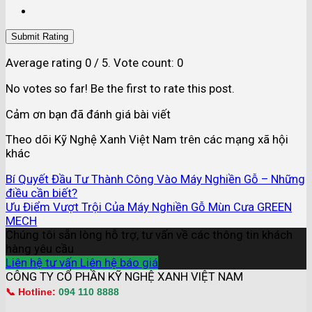
Submit Rating
Average rating
0
/ 5. Vote count:
0
No votes so far! Be the first to rate this post.
Cảm ơn bạn đã đánh giá bài viết
Theo dõi Kỹ Nghệ Xanh Việt Nam trên các mạng xã hội
khác
Bí Quyết Đầu Tư Thành Công Vào Máy Nghiền Gỗ – Những
điều cần biết?
Ưu Điểm Vượt Trội Của Máy Nghiền Gỗ Mùn Cưa GREEN
MECH
Chúng tôi sẵn lòng hỗ trợ, tư vấn về các thông tin khách
hàng yêu cầu
Liên hệ tư vấn
Liên hệ báo giá
CÔNG TY CỔ PHẦN KỸ NGHỆ XANH VIỆT NAM
📞 Hotline:
094 110 8888