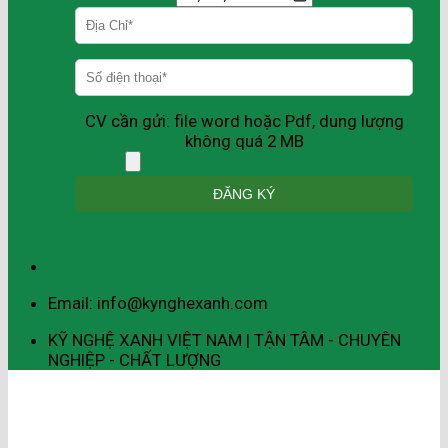
CV cần gửi: file word hoặc Pdf, dung lượng
không quá 2 MB
Email: info@kynghexanh.com
KỸ NGHỆ XANH VIỆT NAM | TẬN TÂM - CHUYÊN
NGHIỆP - CHẤT LƯỢNG