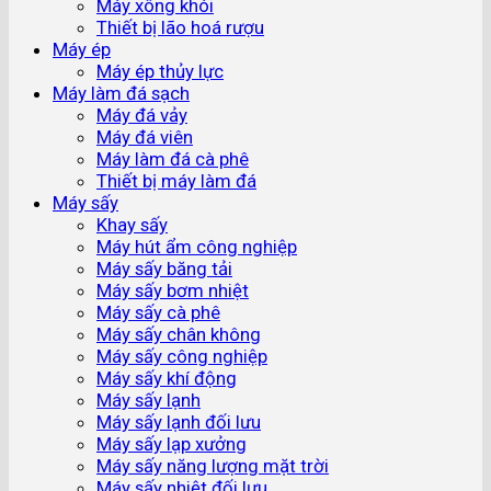
Máy xông khói
Thiết bị lão hoá rượu
Máy ép
Máy ép thủy lực
Máy làm đá sạch
Máy đá vảy
Máy đá viên
Máy làm đá cà phê
Thiết bị máy làm đá
Máy sấy
Khay sấy
Máy hút ẩm công nghiệp
Máy sấy băng tải
Máy sấy bơm nhiệt
Máy sấy cà phê
Máy sấy chân không
Máy sấy công nghiệp
Máy sấy khí động
Máy sấy lạnh
Máy sấy lạnh đối lưu
Máy sấy lạp xưởng
Máy sấy năng lượng mặt trời
Máy sấy nhiệt đối lưu