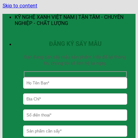
Skip to content
KỸ NGHỆ XANH VIỆT NAM | TẬN TÂM - CHUYÊN
NGHIỆP - CHẤT LƯỢNG
ĐĂNG KÝ SẤY MẪU
Bạn đang cần sấy mẫu sản phẩm. Hãy để lại thông
tin, chúng tôi sẽ liên hệ lại ngay.