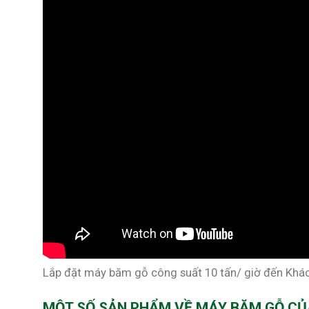
Lắp đặt máy băm gỗ công suất 10 tấn/ giờ đến Khác
MỘT SỐ SẢN PHẨM VỀ MÁY BĂM GỖ C