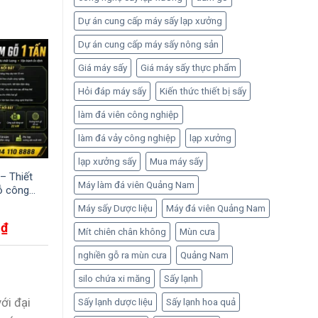
Dự án cung cấp máy sấy lạp xưởng
Dự án cung cấp máy sấy nông sản
Giá máy sấy
Giá máy sấy thực phẩm
-17%
-17%
Hỏi đáp máy sấy
Kiến thức thiết bị sấy
làm đá viên công nghiệp
làm đá vảy công nghiệp
lạp xưởng
lạp xưởng sấy
Mua máy sấy
– Thiết
Máy băm gỗ 10 tấn – Thiết
Máy băm gỗ 3 tấ
Máy làm đá viên Quảng Nam
ỗ công
bị không thể thiếu trong
pháp phù hợp c
ngành chế biến dăm gỗ
chế biến gỗ quy
Máy sấy Dược liệu
Máy đá viên Quảng Nam
vừa
Giá
Giá
Giá
Giá
0
₫
10,000
₫
10,0
Được xếp
Được xếp
12,000
₫
12,000
₫
Mít chiên chân không
Mùn cưa
hiện
gốc
hiện
gốc
hạng
5.00
hạng
5.00
tại
là:
tại
là:
5 sao
5 sao
nghiền gỗ ra mùn cưa
Quảng Nam
là:
12,000 ₫.
là:
12,000
10,000 ₫.
10,000 ₫.
silo chứa xi măng
Sấy lạnh
ới đại
Sấy lạnh dược liệu
Sấy lạnh hoa quả