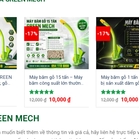
-17%
-17%
GREEN
Máy băm gỗ 15 tấn – Máy
Máy băm gỗ 1 tấn 
, gỗ
băm công suất lớn thường
bị sản xuất dăm g
được sử dụng ở các nhà
suất nhỏ
máy công nghiệp
Giá
Giá
Giá
10,000
₫
10,00
Được xếp
Được xếp
12,000
₫
12,000
₫
gốc
hiện
gốc
hạng
4.75
hạng
5.00
là:
tại
là:
5 sao
5 sao
12,000 ₫.
là:
12,000 ₫.
GREEN MECH
10,000 ₫.
 biết thêm về thông tin và giá cả, hãy liên hệ trực tiếp v