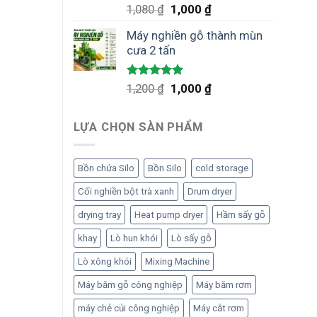
Được xếp
Giá
Giá
1,080
₫
1,000
₫
hạng
5.00
gốc
hiện
5 sao
Máy nghiền gỗ thành mùn
là:
tại
cưa 2 tấn
1,080 ₫.
là:
1,000 ₫.
Được xếp
Giá
Giá
1,200
₫
1,000
₫
hạng
5.00
gốc
hiện
5 sao
là:
tại
LỰA CHỌN SÀN PHẨM
1,200 ₫.
là:
1,000 ₫.
Bồn chứa Silo
Bồn Silo
cold storage
Cối nghiền bột trà xanh
Drum dryer
drying tray
Heat pump dryer
Hầm sấy gỗ
khay
Lò hun khói
Lò sấy gỗ
Lò xông khói
Mixing Machine
Máy băm gỗ công nghiệp
Máy băm rơm
máy chẻ củi công nghiệp
Máy cắt rơm