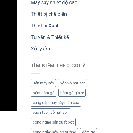
Máy sấy nhiệt độ cao
Thiết bị chế biến
Thiết bị Xanh
Tư vấn & Thiết kế
Xử lý ẩm
TÌM KIẾM THEO GỢI Ý
Bán máy sấy
bóc vỏ hạt sen
băm dăm gỗ
băm gỗ giá rẻ
cung cấp máy sấy mùn cưa
cách tách vỏ hạt sen
công nghệ sản xuất bột
công nghệ sấy lạp xưởng
dăm gỗ