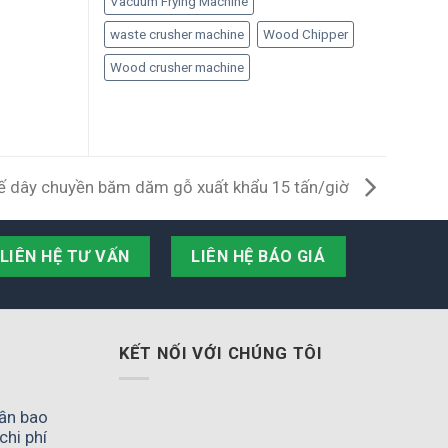
Vacuum Frying Machine
waste crusher machine
Wood Chipper
Wood crusher machine
kế dây chuyền băm dăm gỗ xuất khẩu 15 tấn/giờ
LIÊN HỆ TƯ VẤN
LIÊN HỆ BÁO GIÁ
KẾT NỐI VỚI CHÚNG TÔI
ần bao
chi phí