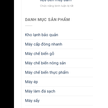
cần
ở
Chức năng bình luận bị tắt
bao
Cách
nhiêu
tăng
vốn?
sản
DANH MỤC SẢN PHẨM
Dự
lượng
toán
dăm
chi
gỗ
phí
Kho lạnh bảo quản
mỗi
đầu
ngày
tư
Máy cấp đông nhanh
–
từ
Tối
A
Máy chế biến gỗ
ưu
đến
từ
Z
nguyên
Máy chế biến nông sản
liệu
đến
Máy chế biến thực phẩm
máy
băm
Máy ép
Máy làm đá sạch
Máy sấy