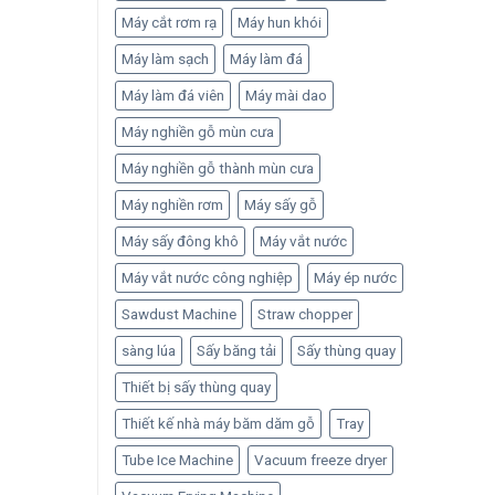
Máy cắt rơm rạ
Máy hun khói
Máy làm sạch
Máy làm đá
Máy làm đá viên
Máy mài dao
Máy nghiền gỗ mùn cưa
Máy nghiền gỗ thành mùn cưa
Máy nghiền rơm
Máy sấy gỗ
Máy sấy đông khô
Máy vắt nước
Máy vắt nước công nghiệp
Máy ép nước
Sawdust Machine
Straw chopper
sàng lúa
Sấy băng tải
Sấy thùng quay
Thiết bị sấy thùng quay
Thiết kế nhà máy băm dăm gỗ
Tray
Tube Ice Machine
Vacuum freeze dryer