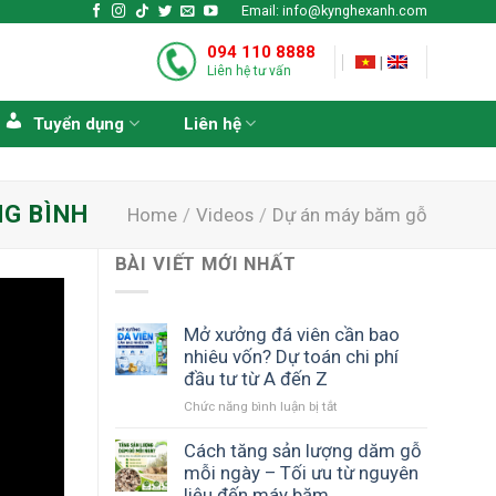
Email: info@kynghexanh.com
094 110 8888
|
Liên hệ tư vấn
Tuyển dụng
Liên hệ
NG BÌNH
Home
/
Videos
/
Dự án máy băm gỗ
BÀI VIẾT MỚI NHẤT
Mở xưởng đá viên cần bao
nhiêu vốn? Dự toán chi phí
đầu tư từ A đến Z
ở
Chức năng bình luận bị tắt
Mở
xưởng
Cách tăng sản lượng dăm gỗ
đá
mỗi ngày – Tối ưu từ nguyên
viên
liệu đến máy băm