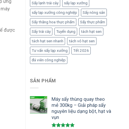
áp ứng
Sấy lạnh trái cây
sấy lạp xưởng
ề máy
sấy lạp xưởng công nghiệp
Sấy nông sản
Sấy thăng hoa thực phẩm
Sấy thực phẩm
ể được
Sấy trái cây
Tuyển dụng
tách hạt sen
tách hạt sen nhanh
tách vỏ hạt sen
Tư vấn sấy lạp xưởng
Tết 2026
đá viên công nghiệp
SẢN PHẨM
Máy sấy thùng quay theo
mẻ 300kg – Giải pháp sấy
nguyên liệu dạng bột, hạt và
vụn