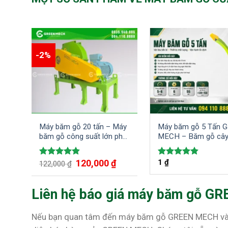
-2%
Máy băm gỗ 20 tấn – Máy
Máy băm gỗ 5 Tấn 
băm gỗ công suất lớn phù
MECH – Băm gỗ cây
hợp cho các khu công
bìa thành dạng dăm
nghiệp
Giá
Giá
120,000
₫
1
₫
Được xếp
Được xếp
122,000
₫
gốc
hiện
hạng
4.80
hạng
4.83
là:
tại
5 sao
5 sao
122,000 ₫.
là:
Liên hệ báo giá máy băm gỗ 
120,000 ₫.
Nếu bạn quan tâm đến máy băm gỗ GREEN MECH và muốn