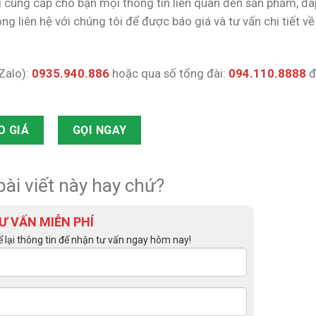
cung cấp cho bạn mọi thông tin liên quan đến sản phẩm, đ
ng liên hệ với chúng tôi để được báo giá và tư vấn chi tiết v
(Zalo):
0935.940.886
hoặc qua số tổng đài:
094.110.8888
đ
O GIÁ
GỌI NGAY
bài viết này hay chứ?
Ư VẤN MIỄN PHÍ
ể lại thông tin để nhận tư vấn ngay hôm nay!