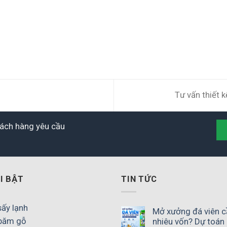
Tư vấn thiết 
khách hàng yêu cầu
I BẬT
TIN TỨC
ấy lạnh
Mở xưởng đá viên c
băm gỗ
nhiêu vốn? Dự toán 