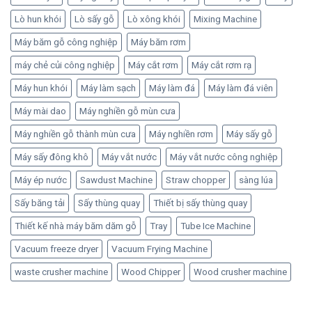
Lò hun khói
Lò sấy gỗ
Lò xông khói
Mixing Machine
Máy băm gỗ công nghiệp
Máy băm rơm
máy chẻ củi công nghiệp
Máy cắt rơm
Máy cắt rơm rạ
Máy hun khói
Máy làm sạch
Máy làm đá
Máy làm đá viên
Máy mài dao
Máy nghiền gỗ mùn cưa
Máy nghiền gỗ thành mùn cưa
Máy nghiền rơm
Máy sấy gỗ
Máy sấy đông khô
Máy vắt nước
Máy vắt nước công nghiệp
Máy ép nước
Sawdust Machine
Straw chopper
sàng lúa
Sấy băng tải
Sấy thùng quay
Thiết bị sấy thùng quay
Thiết kế nhà máy băm dăm gỗ
Tray
Tube Ice Machine
Vacuum freeze dryer
Vacuum Frying Machine
waste crusher machine
Wood Chipper
Wood crusher machine