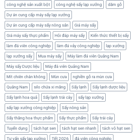
công nghệ sản xuất bột
công nghệ sấy lạp xưởng
dăm gỗ
Dự án cung cấp máy sấy lạp xưởng
Dự án cung cấp máy sấy nông sản
Giá máy sấy
Giá máy sấy thực phẩm
Hỏi đáp máy sấy
Kiến thức thiết bị sấy
làm đá viên công nghiệp
làm đá vảy công nghiệp
lạp xưởng
lạp xưởng sấy
Mua máy sấy
Máy làm đá viên Quảng Nam
Máy sấy Dược liệu
Máy đá viên Quảng Nam
Mít chiên chân không
Mùn cưa
nghiền gỗ ra mùn cưa
Quảng Nam
silo chứa xi măng
Sấy lạnh
Sấy lạnh dược liệu
Sấy lạnh hoa quả
Sấy lạnh trái cây
sấy lạp xưởng
sấy lạp xưởng công nghiệp
Sấy nông sản
Sấy thăng hoa thực phẩm
Sấy thực phẩm
Sấy trái cây
Tuyển dụng
tách hạt sen
tách hạt sen nhanh
tách vỏ hạt sen
Tư vấn sấy lạp xưởng
Tết 2026
đá viên công nghiệp