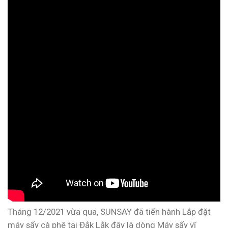
Tháng 12/2021 vừa qua, SUNSAY đã tiến hành Lắp đặt
máy sấy cà phê tại Đắk Lắk đây là dòng Máy sấy vĩ