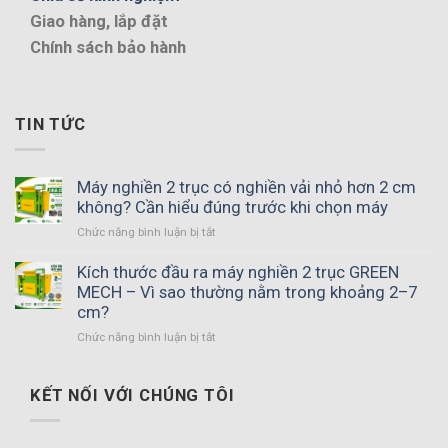
Giao hàng, lắp đặt
Chính sách bảo hành
TIN TỨC
Máy nghiền 2 trục có nghiền vải nhỏ hơn 2 cm
không? Cần hiểu đúng trước khi chọn máy
ở
Chức năng bình luận bị tắt
Máy
nghiền
Kích thước đầu ra máy nghiền 2 trục GREEN
2
MECH – Vì sao thường nằm trong khoảng 2–7
trục
cm?
có
ở
Chức năng bình luận bị tắt
nghiền
Kích
vải
thước
nhỏ
đầu
KẾT NỐI VỚI CHÚNG TÔI
hơn
ra
2
máy
cm
nghiền
không?