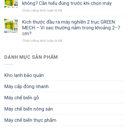
không? Cần hiểu đúng trước khi chọn máy
ở
Chức năng bình luận bị tắt
Máy
nghiền
Kích thước đầu ra máy nghiền 2 trục GREEN
2
MECH – Vì sao thường nằm trong khoảng 2–7
trục
cm?
có
ở
Chức năng bình luận bị tắt
nghiền
Kích
vải
thước
nhỏ
đầu
DANH MỤC SẢN PHẨM
hơn
ra
2
máy
cm
nghiền
không?
Kho lạnh bảo quản
2
Cần
trục
hiểu
Máy cấp đông nhanh
GREEN
đúng
MECH
trước
Máy chế biến gỗ
–
khi
Vì
chọn
sao
Máy chế biến nông sản
máy
thường
nằm
Máy chế biến thực phẩm
trong
khoảng