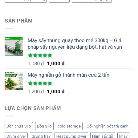
SẢN PHẨM
Máy sấy thùng quay theo mẻ 300kg – Giải
pháp sấy nguyên liệu dạng bột, hạt và vụn
Được xếp
Giá
Giá
1,080
₫
1,000
₫
hạng
5.00
gốc
hiện
5 sao
Máy nghiền gỗ thành mùn cưa 2 tấn
là:
tại
1,080 ₫.
là:
1,000 ₫.
Được xếp
Giá
Giá
1,200
₫
1,000
₫
hạng
5.00
gốc
hiện
5 sao
là:
tại
LỰA CHỌN SÀN PHẨM
1,200 ₫.
là:
1,000 ₫.
Bồn chứa Silo
Bồn Silo
cold storage
Cối nghiền bột trà xanh
Drum dryer
drying tray
Heat pump dryer
Hầm sấy gỗ
khay