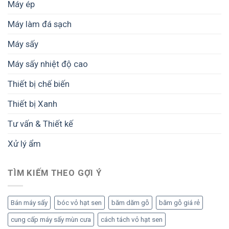
Máy ép
2–
7
Máy làm đá sạch
cm?
Máy sấy
Máy sấy nhiệt độ cao
Thiết bị chế biến
Thiết bị Xanh
Tư vấn & Thiết kế
Xử lý ẩm
TÌM KIẾM THEO GỢI Ý
Bán máy sấy
bóc vỏ hạt sen
băm dăm gỗ
băm gỗ giá rẻ
cung cấp máy sấy mùn cưa
cách tách vỏ hạt sen