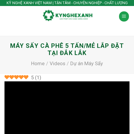
Skip
KỸ NGHỆ XANH VIỆT NAM | TẬN TÂM - CHUYÊN NGHIỆP - CHẤT LƯỢNG
to
content
MÁY SẤY CÀ PHÊ 5 TẤN/MẺ LẮP ĐẶT
TẠI ĐẮK LẮK
Home
/
Videos
/
Dự án Máy Sấy
5
(
1
)