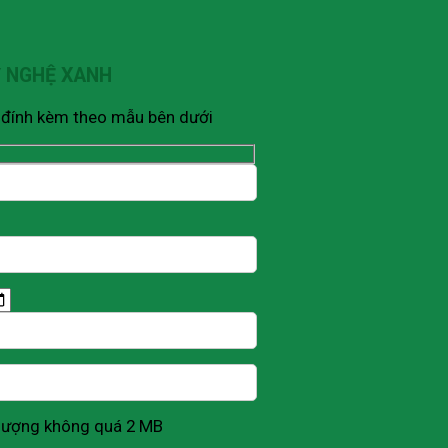
Ỹ NGHỆ XANH
V đính kèm theo mẫu bên dưới
g lượng không quá 2 MB