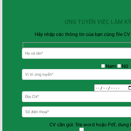
ỨNG TUYỂN VIỆC LÀM K
Hãy nhập các thông tin của bạn cùng file C
Nam
Nữ
CV cần gửi: file word hoặc Pdf, dun