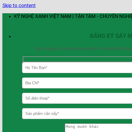
Skip to content
KỸ NGHỆ XANH VIỆT NAM | TẬN TÂM - CHUYÊN NGHI
ĐĂNG KÝ SẤY 
Bạn đang cần sấy mẫu sản phẩm. Hãy để lại thông ti