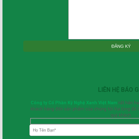
LIÊN HỆ BÁO G
Công ty Cổ Phần Kỹ Nghệ Xanh Việt Nam
rất hân h
khách hàng đến sản phẩm của chúng tôi.Vui lòng để lại
quý khách.