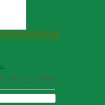
IÁ
ạnh nhận được sự quan tâm của Quý
 thông tin, chúng tôi sẽ liên hệ đến