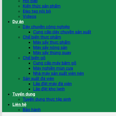
Hỏi đáp
Kiến thức sản phẩm
Đào tạo nội bộ
Videos
Dự án
Dây chuyền công nghiệp
Cung cấp dây chuyền sản xuất
Chế biến thực phẩm
Máy sấy thực phẩm
Máy sấy nông sản
Máy sấy thùng quay
Chế biến gỗ
Cung cấp máy băm gỗ
Máy nghiền mùn cưa
Nhà máy sản xuất viên nén
Sản xuất đá viên
Lắp đặt máy đá viên
Lắp đặt kho lạnh
Tuyển dụng
Tuyển dụng thực tập sinh
Liên hệ
Bảo hành