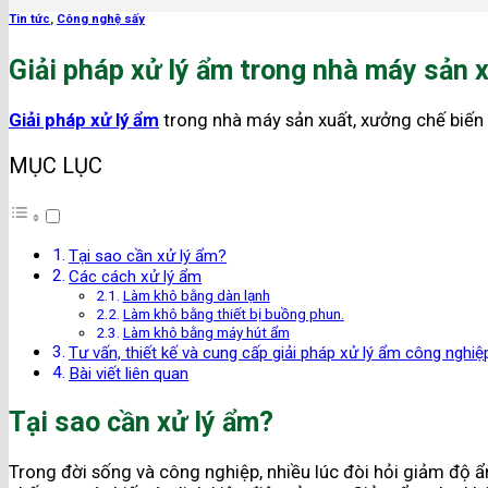
Tin tức
,
Công nghệ sấy
Giải pháp xử lý ẩm trong nhà máy sản 
Giải pháp xử lý ẩm
trong nhà máy sản xuất, xưởng chế biến c
MỤC LỤC
Tại sao cần xử lý ẩm?
Các cách xử lý ẩm
Làm khô bằng dàn lạnh
Làm khô bằng thiết bị buồng phun.
Làm khô bằng máy hút ẩm
Tư vấn, thiết kế và cung cấp giải pháp xử lý ẩm công nghiệ
Bài viết liên quan
Tại sao cần xử lý ẩm?
Trong đời sống và công nghiệp, nhiều lúc đòi hỏi giảm độ ẩ