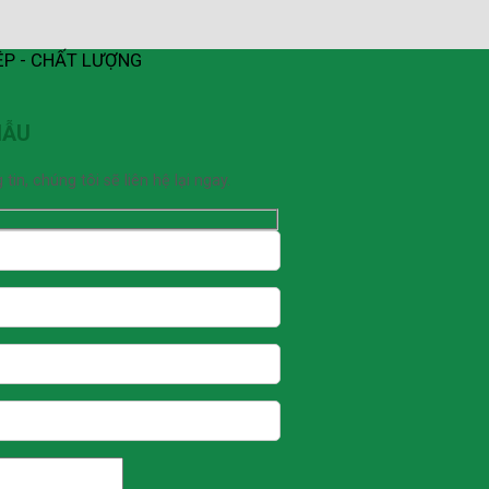
ỆP - CHẤT LƯỢNG
MẪU
n, chúng tôi sẽ liên hệ lại ngay.