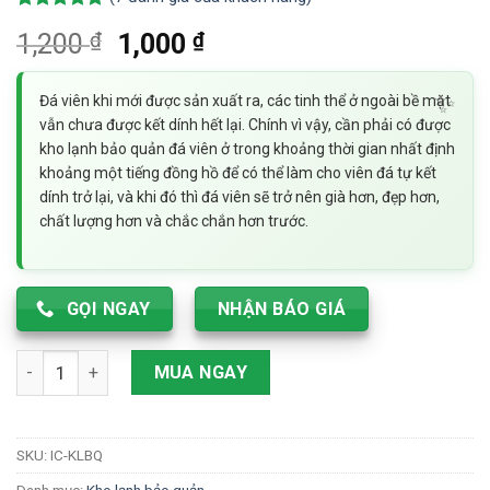
4.86
7
trên 5
₫
Giá
₫
Giá
1,200
1,000
dựa trên
đánh giá
gốc
hiện
là:
tại
Đá viên khi mới được sản xuất ra, các tinh thể ở ngoài bề mặt
1,200 ₫.
là:
vẫn chưa được kết dính hết lại. Chính vì vậy, cần phải có được
1,000 ₫.
kho lạnh bảo quản đá viên ở trong khoảng thời gian nhất định
khoảng một tiếng đồng hồ để có thể làm cho viên đá tự kết
dính trở lại, và khi đó thì đá viên sẽ trở nên già hơn, đẹp hơn,
chất lượng hơn và chắc chắn hơn trước.
GỌI NGAY
NHẬN BÁO GIÁ
Kho lạnh bảo quản đá viên số lượng
MUA NGAY
SKU:
IC-KLBQ