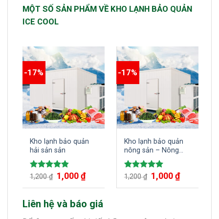
MỘT SỐ SẢN PHẨM VỀ KHO LẠNH BẢO QUẢN
ICE COOL
-17%
-17%
-
Kho lạnh bảo quản
Kho lạnh bảo quản
hải sản sản
nông sản – Nông
sản được bảo quản
lâu hơn,
Giá
1,000
₫
Giá
Giá
1,000
₫
Giá
Được xếp
Được xếp
1,200
₫
1,200
₫
gốc
hiện
gốc
hiện
hạng
4.86
hạng
5.00
là:
tại
là:
tại
5 sao
5 sao
1,200 ₫.
là:
1,200 ₫.
là:
1,000 ₫.
1,000 ₫.
Liên hệ và báo giá