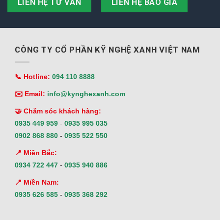
LIÊN HỆ TƯ VẤN
LIÊN HỆ BÁO GIÁ
CÔNG TY CỔ PHẦN KỸ NGHỆ XANH VIỆT NAM
📞 Hotline:
094 110 8888
✉️ Email:
info@kynghexanh.com
🤝 Chăm sóc khách hàng:
0935 449 959
-
0935 995 035
0902 868 880
-
0935 522 550
📍 Miền Bắc:
0934 722 447
-
0935 940 886
📍 Miền Nam:
0935 626 585
-
0935 368 292