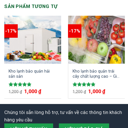
SẢN PHẨM TƯƠNG TỰ
-17%
-17%
Kho lạnh bảo quản hải
Kho lạnh bảo quản trái
sản sản
cây chất lượng cao – Giải
pháp bảo quản trái cây
luôn tươi ngon
Giá
1,000
₫
Giá
Giá
1,000
₫
Giá
Được xếp
Được xếp
1,200
₫
1,200
₫
gốc
hiện
gốc
hiện
hạng
4.86
hạng
4.83
là:
tại
là:
tại
5 sao
5 sao
1,200 ₫.
là:
1,200 ₫.
là:
1,000 ₫.
1,000 ₫.
Chúng tôi sẵn lòng hỗ trợ, tư vấn về các thông tin khách
hàng yêu cầu