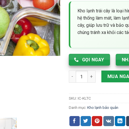
gốc
hiệ
là:
tại
Kho lạnh trái cây là loại 
1,200 ₫.
là:
hệ thống làm mát, làm lạnh
1,0
cây, giúp lưu trữ và bảo q
chúng tránh xa khỏi các tá
GỌI NGAY
NH
Kho lạnh bảo quản trái cây ch
MUA NG
SKU:
IC-KLTC
Danh mục:
Kho lạnh bảo quản