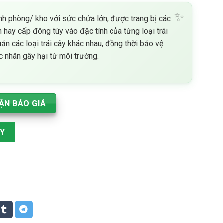
n
hình phòng/ kho với sức chứa lớn, được trang bị các
 hay cấp đông tùy vào đặc tính của từng loại trái
00 ₫.
uản các loại trái cây khác nhau, đồng thời bảo vệ
c nhân gây hại từ môi trường.
ẬN BÁO GIÁ
ất lượng cao - Giải pháp bảo quản trái cây luôn tươi ngon số lư
AY