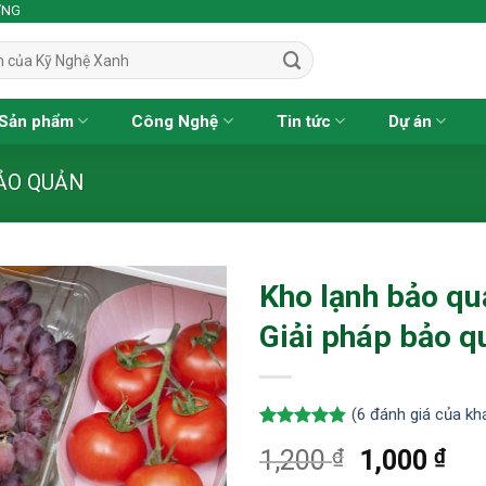
ỢNG
Sản phẩm
Công Nghệ
Tin tức
Dự án
ẢO QUẢN
Kho lạnh bảo qu
Giải pháp bảo qu
(
6
đánh giá của kh
4.83
6
trên 5
₫
Giá
₫
Giá
1,200
1,000
dựa trên
đánh giá