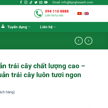
Email: info@kynghexanh.com
094 110 8888
|
Liên hệ tư vấn
Tuyển dụng
Liên hệ
ản trái cây chất lượng cao –
ản trái cây luôn tươi ngon
ách hàng)