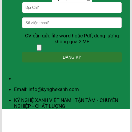
CV cần gửi: file word hoặc Pdf, dung lượng
không quá 2 MB
Email: info@kynghexanh.com
KỸ NGHỆ XANH VIỆT NAM | TẬN TÂM - CHUYÊN
NGHIỆP - CHẤT LƯỢNG