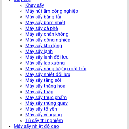
Khay sấy
Máy hút ẩm công nghiệp
Máy sấy băng tải
Máy sấy bơm nhiệt
Máy sấy cà phê
Máy sấy chân không
Máy sấy công nghiệp
Máy sấy khí động
Máy sấy lạnh
Máy sấy lạnh đối lưu
Máy sấy lạp xưởng
Máy sấy năng lượng mặt trời
Máy sấy nhiệt đối lưu
Máy sấy tầng sôi
Máy sấy thăng hoa
Máy sấy tháp
Máy sấy thực phẩm
Máy sấy thùng quay
Máy sấy tổ yến
Máy sấy vĩ ngang
Tủ sấy thí nghiệm
Máy sấy nhiệt độ cao