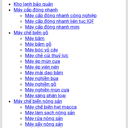
Kho lạnh bảo quản
Máy cấp đông nhanh
Máy cấp đông nhanh công nghiệp
Máy cấp đông nhanh liên tục IQF
Máy cấp đông nhanh mini
Máy chế biến gỗ
Máy băm
Máy băm gỗ
Máy bóc vỏ cây
Máy chẻ củi thuỷ lực
Máy ép mùn cưa
Máy ép viên nén
Máy mài dao băm
Máy nghiền búa
Máy nghiền gỗ
Máy nghiền mùn cưa
Máy sàng phân loại
Máy chế biến nông sản
Máy chế biến hạt macca
Máy làm sạch nông sản
Máy rửa nông sản
Máy sấy nông sản