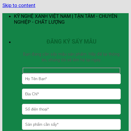
Skip to content
KỸ NGHỆ XANH VIỆT NAM | TẬN TÂM - CHUYÊN
NGHIỆP - CHẤT LƯỢNG
ĐĂNG KÝ SẤY MẪU
Bạn đang cần sấy mẫu sản phẩm. Hãy để lại thông
tin, chúng tôi sẽ liên hệ lại ngay.