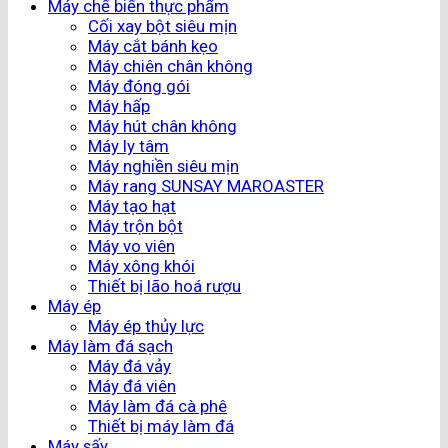
Máy chế biến thực phẩm
Cối xay bột siêu mịn
Máy cắt bánh kẹo
Máy chiên chân không
Máy đóng gói
Máy hấp
Máy hút chân không
Máy ly tâm
Máy nghiền siêu mịn
Máy rang SUNSAY MAROASTER
Máy tạo hạt
Máy trộn bột
Máy vo viên
Máy xông khói
Thiết bị lão hoá rượu
Máy ép
Máy ép thủy lực
Máy làm đá sạch
Máy đá vảy
Máy đá viên
Máy làm đá cà phê
Thiết bị máy làm đá
Máy sấy