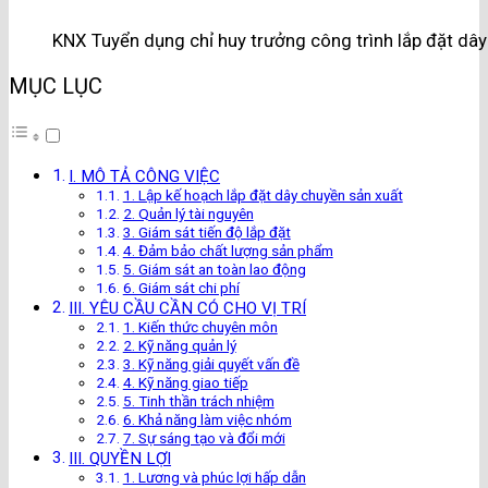
KNX Tuyển dụng chỉ huy trưởng công trình lắp đặt dây
MỤC LỤC
I. MÔ TẢ CÔNG VIỆC
1. Lập kế hoạch lắp đặt dây chuyền sản xuất
2. Quản lý tài nguyên
3. Giám sát tiến độ lắp đặt
4. Đảm bảo chất lượng sản phẩm
5. Giám sát an toàn lao động
6. Giám sát chi phí
III. YÊU CẦU CẦN CÓ CHO VỊ TRÍ
1. Kiến thức chuyên môn
2. Kỹ năng quản lý
3. Kỹ năng giải quyết vấn đề
4. Kỹ năng giao tiếp
5. Tinh thần trách nhiệm
6. Khả năng làm việc nhóm
7. Sự sáng tạo và đổi mới
III. QUYỀN LỢI
1. Lương và phúc lợi hấp dẫn