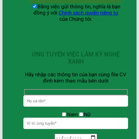
Bằng việc gửi thông tin, nghĩa là bạn
đồng ý với
Chính sách quyền riêng tư
của Chúng tôi.
ỨNG TUYỂN VIỆC LÀM KỸ NGHỆ
XANH
Hãy nhập các thông tin của bạn cùng file CV
đính kèm theo mẫu bên dưới
Nam
Nữ