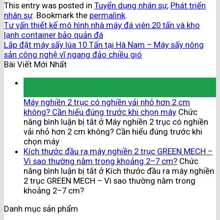
This entry was posted in
Tuyển dụng nhân sự
,
Phát triển
nhân sự
. Bookmark the
permalink
.
Tư vấn thiết kế mô hình nhà máy đá viên 20 tấn và kho
lạnh container bảo quản đá
Lắp đặt máy sấy lúa 10 Tấn tại Hà Nam – Máy sấy nông
sản công nghệ vĩ ngang đảo chiều gió
Bài Viết Mới Nhất
08
Th8
Máy nghiền 2 trục có nghiền vải nhỏ hơn 2 cm
không? Cần hiểu đúng trước khi chọn máy
Chức
năng bình luận bị tắt
ở Máy nghiền 2 trục có nghiền
vải nhỏ hơn 2 cm không? Cần hiểu đúng trước khi
chọn máy
Kích thước đầu ra máy nghiền 2 trục GREEN MECH –
Vì sao thường nằm trong khoảng 2–7 cm?
Chức
năng bình luận bị tắt
ở Kích thước đầu ra máy nghiền
2 trục GREEN MECH – Vì sao thường nằm trong
khoảng 2–7 cm?
Danh mục sản phẩm