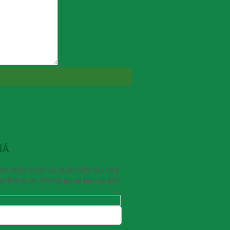
IÁ
ạnh nhận được sự quan tâm của Quý
 thông tin, chúng tôi sẽ liên hệ đến