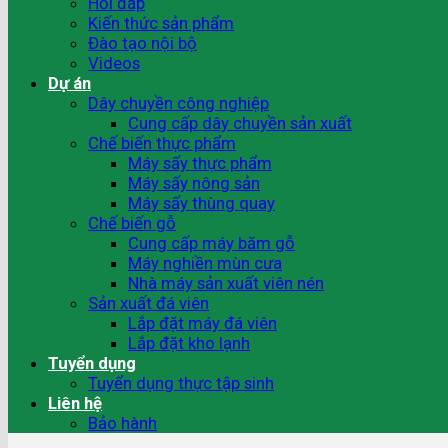
Hỏi đáp
Kiến thức sản phẩm
Đào tạo nội bộ
Videos
Dự án
Dây chuyền công nghiệp
Cung cấp dây chuyền sản xuất
Chế biến thực phẩm
Máy sấy thực phẩm
Máy sấy nông sản
Máy sấy thùng quay
Chế biến gỗ
Cung cấp máy băm gỗ
Máy nghiền mùn cưa
Nhà máy sản xuất viên nén
Sản xuất đá viên
Lắp đặt máy đá viên
Lắp đặt kho lạnh
Tuyển dụng
Tuyển dụng thực tập sinh
Liên hệ
Bảo hành