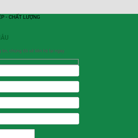
ỆP - CHẤT LƯỢNG
MẪU
n, chúng tôi sẽ liên hệ lại ngay.