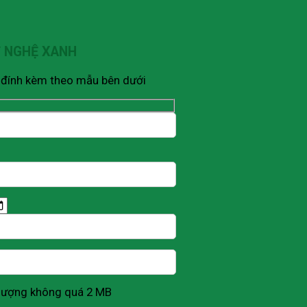
Ỹ NGHỆ XANH
V đính kèm theo mẫu bên dưới
g lượng không quá 2 MB