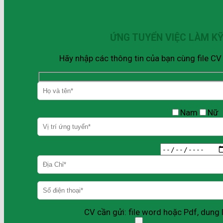
ỨNG TUYỂN VIỆC LÀM K
Hãy nhập các thông tin của bạn cùng file C
Nam
Nữ
CV cần gửi: file word hoặc Pdf, dun