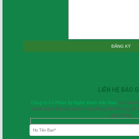
LIÊN HỆ BÁO G
Công ty Cổ Phần Kỹ Nghệ Xanh Việt Nam
rất hân h
khách hàng đến sản phẩm của chúng tôi.Vui lòng để lại
quý khách.