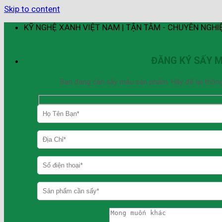
Skip to content
KỸ NGHỆ XANH VIỆT NAM | TẬN TÂM - CHUYÊN NGHI
ĐĂNG KÝ SẤY 
Bạn đang cần sấy mẫu sản phẩm. Hãy để lại thông ti