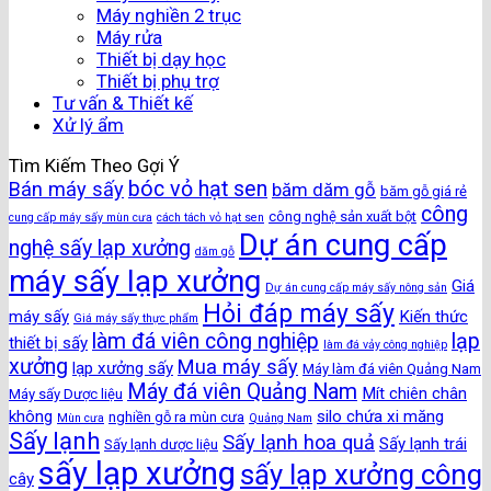
Máy nghiền 2 trục
Máy rửa
Thiết bị dạy học
Thiết bị phụ trợ
Tư vấn & Thiết kế
Xử lý ẩm
Tìm Kiếm Theo Gợi Ý
bóc vỏ hạt sen
Bán máy sấy
băm dăm gỗ
băm gỗ giá rẻ
công
công nghệ sản xuất bột
cung cấp máy sấy mùn cưa
cách tách vỏ hạt sen
Dự án cung cấp
nghệ sấy lạp xưởng
dăm gỗ
máy sấy lạp xưởng
Giá
Dự án cung cấp máy sấy nông sản
Hỏi đáp máy sấy
máy sấy
Kiến thức
Giá máy sấy thực phẩm
làm đá viên công nghiệp
lạp
thiết bị sấy
làm đá vảy công nghiệp
xưởng
Mua máy sấy
lạp xưởng sấy
Máy làm đá viên Quảng Nam
Máy đá viên Quảng Nam
Mít chiên chân
Máy sấy Dược liệu
không
silo chứa xi măng
nghiền gỗ ra mùn cưa
Mùn cưa
Quảng Nam
Sấy lạnh
Sấy lạnh hoa quả
Sấy lạnh trái
Sấy lạnh dược liệu
sấy lạp xưởng
sấy lạp xưởng công
cây