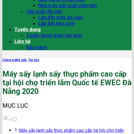
Nhà máy sản xuất viên nén
Sản xuất đá viên
Lắp đặt máy đá viên
Lắp đặt kho lạnh
Tuyển dụng
Tuyển dụng thực tập sinh
Liên hệ
Bảo hành
Công nghệ sấy
,
Tin tức
Máy sấy lạnh sấy thực phẩm cao cấp
tại hội chợ triển lãm Quốc tế EWEC Đà
Nẵng 2020
MỤC LỤC
Máy sấy lạnh sấy thực phẩm cao cấp tại hội chợ triển