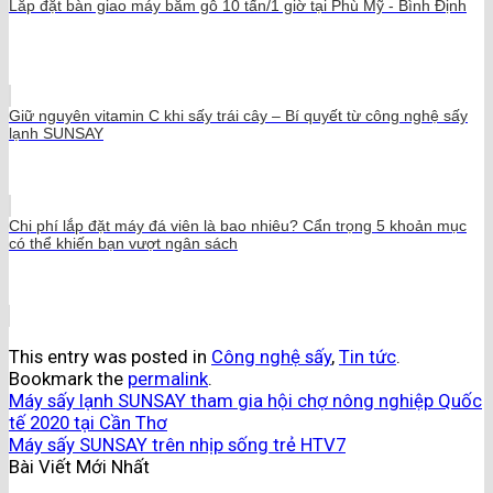
Lắp đặt bàn giao máy băm gỗ 10 tấn/1 giờ tại Phù Mỹ - Bình Định
Giữ nguyên vitamin C khi sấy trái cây – Bí quyết từ công nghệ sấy
lạnh SUNSAY
Chi phí lắp đặt máy đá viên là bao nhiêu? Cẩn trọng 5 khoản mục
có thể khiến bạn vượt ngân sách
This entry was posted in
Công nghệ sấy
,
Tin tức
.
Bookmark the
permalink
.
Máy sấy lạnh SUNSAY tham gia hội chợ nông nghiệp Quốc
tế 2020 tại Cần Thơ
Máy sấy SUNSAY trên nhịp sống trẻ HTV7
Bài Viết Mới Nhất