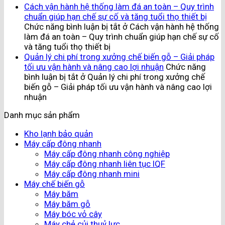
Cách vận hành hệ thống làm đá an toàn – Quy trình
chuẩn giúp hạn chế sự cố và tăng tuổi thọ thiết bị
Chức năng bình luận bị tắt
ở Cách vận hành hệ thống
làm đá an toàn – Quy trình chuẩn giúp hạn chế sự cố
và tăng tuổi thọ thiết bị
Quản lý chi phí trong xưởng chế biến gỗ – Giải pháp
tối ưu vận hành và nâng cao lợi nhuận
Chức năng
bình luận bị tắt
ở Quản lý chi phí trong xưởng chế
biến gỗ – Giải pháp tối ưu vận hành và nâng cao lợi
nhuận
Danh mục sản phẩm
Kho lạnh bảo quản
Máy cấp đông nhanh
Máy cấp đông nhanh công nghiệp
Máy cấp đông nhanh liên tục IQF
Máy cấp đông nhanh mini
Máy chế biến gỗ
Máy băm
Máy băm gỗ
Máy bóc vỏ cây
Máy chẻ củi thuỷ lực