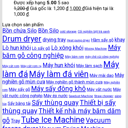
Được xếp hạng
5.00
5 sao
1,200
₫
Giá gốc là: 1,200 ₫.
1,000
₫
Giá hiện tại là:
1,000 ₫.
Lựa chọn sàn phẩm
Bồn chứa Silo
Bồn Silo
cold storage
Cối nghiền bột trà xanh
Drum dryer
drying tray
khay
Hầm sấy gỗ
Heat pump dryer
Máy
Lò hun khói
Lò xông khói
Lò sấy gỗ
Mixing Machine
băm gỗ công nghiệp
Máy băm rơm
máy chẻ củi công nghiệp
Máy
Máy hun khói
Máy làm sạch
Máy cắt rơm
Máy cắt rơm rạ
làm đá
Máy làm đá viên
Máy
Máy mài dao
nghiền gỗ mùn cưa
Máy nghiền gỗ thành mùn cưa
Máy nghiền
Máy sấy đông khô
Máy sấy gỗ
Máy vắt nước
Máy
rơm
vắt nước công nghiệp
Máy ép nước
Sawdust Machine
Straw chopper
sàng
Thiết bị sấy
Sấy thùng quay
Sấy băng tải
lúa
thùng quay
Thiết kế nhà máy băm dăm
Tube Ice Machine
gỗ
Vacuum
Tray