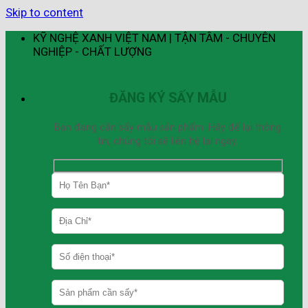
Skip to content
KỸ NGHỆ XANH VIỆT NAM | TẬN TÂM - CHUYÊN
NGHIỆP - CHẤT LƯỢNG
ĐĂNG KÝ SẤY MẪU
Bạn đang cần sấy mẫu sản phẩm. Hãy để lại thông
tin, chúng tôi sẽ liên hệ lại ngay.