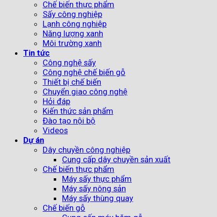
Chế biến thực phẩm
Sấy công nghiệp
Lạnh công nghiệp
Năng lượng xanh
Môi trường xanh
Tin tức
Công nghệ sấy
Công nghệ chế biến gỗ
Thiết bị chế biến
Chuyển giao công nghệ
Hỏi đáp
Kiến thức sản phẩm
Đào tạo nội bộ
Videos
Dự án
Dây chuyền công nghiệp
Cung cấp dây chuyền sản xuất
Chế biến thực phẩm
Máy sấy thực phẩm
Máy sấy nông sản
Máy sấy thùng quay
Chế biến gỗ