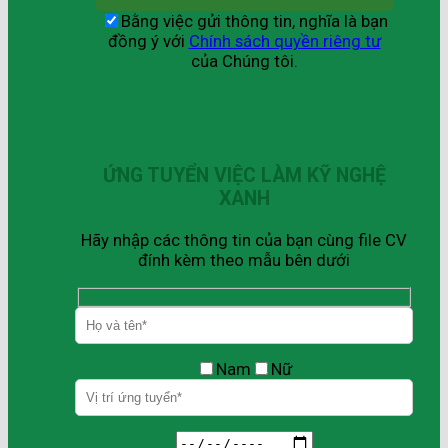
Bằng việc gửi thông tin, nghĩa là bạn
đồng ý với
Chính sách quyền riêng tư
của Chúng tôi.
ỨNG TUYỂN VIỆC LÀM KỸ NGHỆ
XANH
Hãy nhập các thông tin của bạn cùng file CV
đính kèm theo mẫu bên dưới
Nam
Nữ