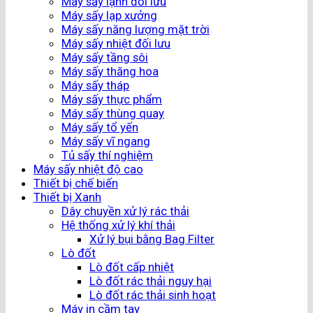
Máy sấy lạnh đối lưu
Máy sấy lạp xưởng
Máy sấy năng lượng mặt trời
Máy sấy nhiệt đối lưu
Máy sấy tầng sôi
Máy sấy thăng hoa
Máy sấy tháp
Máy sấy thực phẩm
Máy sấy thùng quay
Máy sấy tổ yến
Máy sấy vĩ ngang
Tủ sấy thí nghiệm
Máy sấy nhiệt độ cao
Thiết bị chế biến
Thiết bị Xanh
Dây chuyền xử lý rác thải
Hệ thống xử lý khí thải
Xử lý bụi bằng Bag Filter
Lò đốt
Lò đốt cấp nhiệt
Lò đốt rác thải nguy hại
Lò đốt rác thải sinh hoạt
Máy in cầm tay