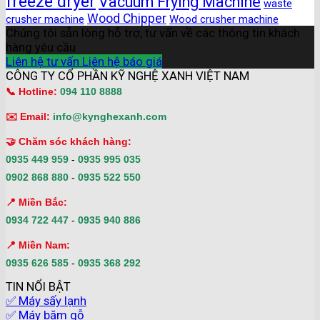
freeze dryer
Vacuum Frying Machine
waste
Wood Chipper
crusher machine
Wood crusher machine
Chúng tôi sẵn lòng hỗ trợ, tư vấn về các thông tin khách
hàng yêu cầu
Liên hệ tư vấn
Liên hệ báo giá
CÔNG TY CỔ PHẦN KỸ NGHỆ XANH VIỆT NAM
📞 Hotline:
094 110 8888
✉️ Email:
info@kynghexanh.com
🤝 Chăm sóc khách hàng:
0935 449 959
-
0935 995 035
0902 868 880
-
0935 522 550
📍 Miền Bắc:
0934 722 447
-
0935 940 886
📍 Miền Nam:
0935 626 585
-
0935 368 292
TIN NỔI BẬT
✅ Máy sấy lạnh
✅ Máy băm gỗ