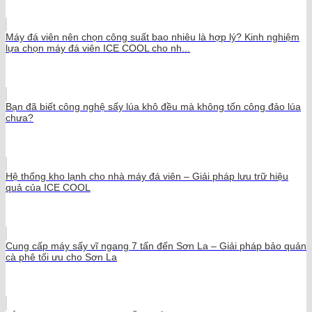
Máy đá viên nên chọn công suất bao nhiêu là hợp lý? Kinh nghiệm
lựa chọn máy đá viên ICE COOL cho nh...
Bạn đã biết công nghệ sấy lúa khô đều mà không tốn công đảo lúa
chưa?
Hệ thống kho lạnh cho nhà máy đá viên – Giải pháp lưu trữ hiệu
quả của ICE COOL
Cung cấp máy sấy vĩ ngang 7 tấn đến Sơn La – Giải pháp bảo quản
cà phê tối ưu cho Sơn La