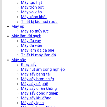
Máy tạo hạt
Máy trộn bột
Máy vo viên
Máy xông khói
Thiết bị lão hoá rượu
Máy ép
Máy ép thủy lực
Máy làm đá sạch
Máy đá vảy
Máy đá viên
Máy làm đá cà phê
Thiết bị máy làm đá
Máy sấy
Khay sấy
Máy hút ẩm công nghiệp
Máy sấy băng tải
Máy sấy bơm nhiệt
Máy sấy cà phê
Máy sấy chân không
Máy sấy công nghiệp
Máy sấy khí động
Máy sấy lạnh