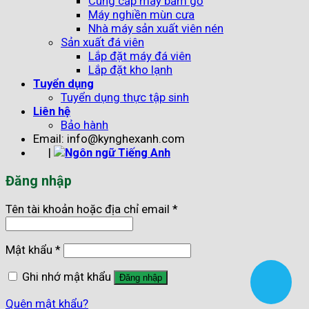
Cung cấp máy băm gỗ
Máy nghiền mùn cưa
Nhà máy sản xuất viên nén
Sản xuất đá viên
Lắp đặt máy đá viên
Lắp đặt kho lạnh
Tuyển dụng
Tuyển dụng thực tập sinh
Liên hệ
Bảo hành
Email: info@kynghexanh.com
|
Đăng nhập
Tên tài khoản hoặc địa chỉ email
*
Mật khẩu
*
Ghi nhớ mật khẩu
Đăng nhập
Quên mật khẩu?