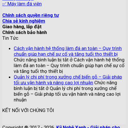
✅ Máy làm đá viên
Chính sách quyền riêng tư
Chia sẻ kinh nghiệm
Giao hàng, lắp đặt
Chính sách bảo hành
Tin Tức
Cách vận hành hệ thống làm đá an toàn – Quy trình
chuẩn giúp hạn chế sự cố và tăng tuổi thọ thiết bị
Chức năng bình luận bị tắt
ở Cách vận hành hệ thống
làm đá an toàn – Quy trình chuẩn giúp hạn chế sự cố
và tăng tuổi thọ thiết bị
Quản lý chi phí trong xưởng chế biến gỗ – Giải pháp
tối ưu vận hành và nâng cao lợi nhuận
Chức năng
bình luận bị tắt
ở Quản lý chi phí trong xưởng chế
biến gỗ – Giải pháp tối ưu vận hành và nâng cao lợi
nhuận
KẾT NỐI VỚI CHÚNG TÔI
Copyright ® 2017 - 2026.
Kỹ Nghệ Xanh - Giải pháp cho