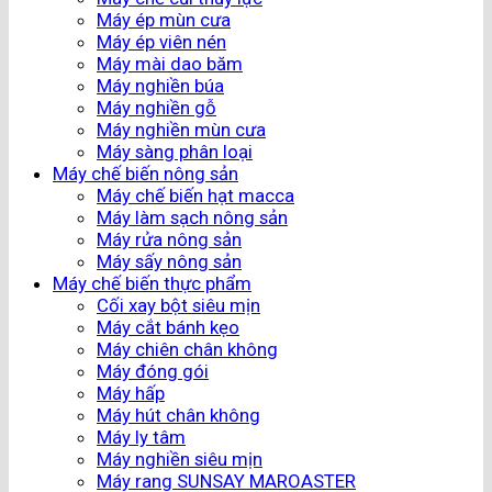
Máy ép mùn cưa
Máy ép viên nén
Máy mài dao băm
Máy nghiền búa
Máy nghiền gỗ
Máy nghiền mùn cưa
Máy sàng phân loại
Máy chế biến nông sản
Máy chế biến hạt macca
Máy làm sạch nông sản
Máy rửa nông sản
Máy sấy nông sản
Máy chế biến thực phẩm
Cối xay bột siêu mịn
Máy cắt bánh kẹo
Máy chiên chân không
Máy đóng gói
Máy hấp
Máy hút chân không
Máy ly tâm
Máy nghiền siêu mịn
Máy rang SUNSAY MAROASTER