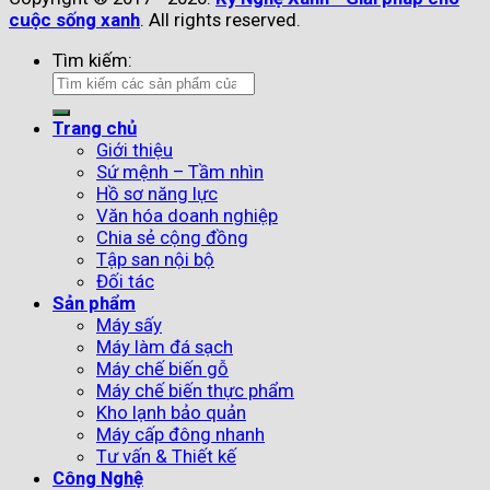
cuộc sống xanh
. All rights reserved.
Tìm kiếm:
Trang chủ
Giới thiệu
Sứ mệnh – Tầm nhìn
Hồ sơ năng lực
Văn hóa doanh nghiệp
Chia sẻ cộng đồng
Tập san nội bộ
Đối tác
Sản phẩm
Máy sấy
Máy làm đá sạch
Máy chế biến gỗ
Máy chế biến thực phẩm
Kho lạnh bảo quản
Máy cấp đông nhanh
Tư vấn & Thiết kế
Công Nghệ