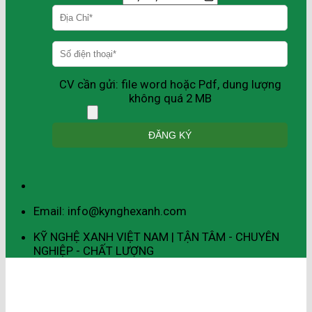
CV cần gửi: file word hoặc Pdf, dung lượng
không quá 2 MB
Email: info@kynghexanh.com
KỸ NGHỆ XANH VIỆT NAM | TẬN TÂM - CHUYÊN
NGHIỆP - CHẤT LƯỢNG