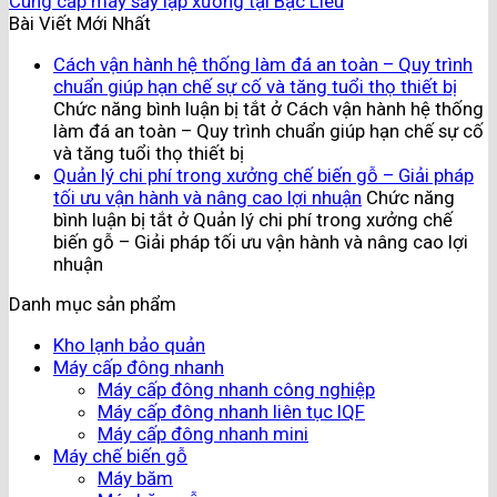
Cung cấp máy sấy lạp xưởng tại Bạc Liêu
Bài Viết Mới Nhất
Cách vận hành hệ thống làm đá an toàn – Quy trình
chuẩn giúp hạn chế sự cố và tăng tuổi thọ thiết bị
Chức năng bình luận bị tắt
ở Cách vận hành hệ thống
làm đá an toàn – Quy trình chuẩn giúp hạn chế sự cố
và tăng tuổi thọ thiết bị
Quản lý chi phí trong xưởng chế biến gỗ – Giải pháp
tối ưu vận hành và nâng cao lợi nhuận
Chức năng
bình luận bị tắt
ở Quản lý chi phí trong xưởng chế
biến gỗ – Giải pháp tối ưu vận hành và nâng cao lợi
nhuận
Danh mục sản phẩm
Kho lạnh bảo quản
Máy cấp đông nhanh
Máy cấp đông nhanh công nghiệp
Máy cấp đông nhanh liên tục IQF
Máy cấp đông nhanh mini
Máy chế biến gỗ
Máy băm