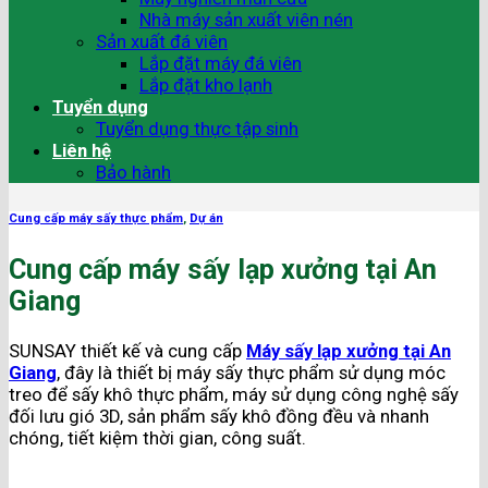
Nhà máy sản xuất viên nén
Sản xuất đá viên
Lắp đặt máy đá viên
Lắp đặt kho lạnh
Tuyển dụng
Tuyển dụng thực tập sinh
Liên hệ
Bảo hành
Cung cấp máy sấy thực phẩm
,
Dự án
Cung cấp máy sấy lạp xưởng tại An
Giang
SUNSAY thiết kế và cung cấp
Máy sấy lạp xưởng tại An
Giang
, đây là thiết bị máy sấy thực phẩm sử dụng móc
treo để sấy khô thực phẩm, máy sử dụng công nghệ sấy
đối lưu gió 3D, sản phẩm sấy khô đồng đều và nhanh
chóng, tiết kiệm thời gian, công suất.