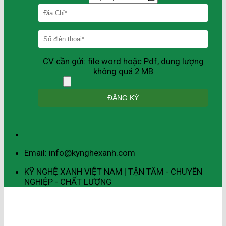
CV cần gửi: file word hoặc Pdf, dung lượng
không quá 2 MB
Email: info@kynghexanh.com
KỸ NGHỆ XANH VIỆT NAM | TẬN TÂM - CHUYÊN
NGHIỆP - CHẤT LƯỢNG