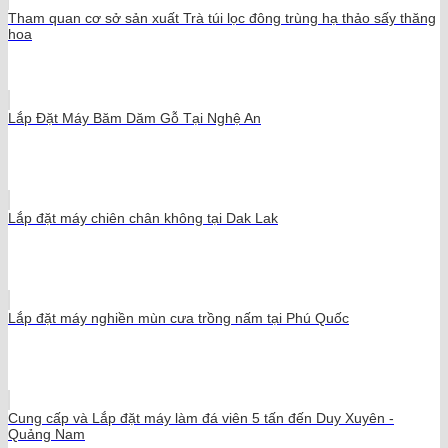
Tham quan cơ sở sản xuất Trà túi lọc đông trùng hạ thảo sấy thăng
hoa
Lắp Đặt Máy Băm Dăm Gỗ Tại Nghệ An
Lắp đặt máy chiên chân không tại Dak Lak
Lắp đặt máy nghiền mùn cưa trồng nấm tại Phú Quốc
Cung cấp và Lắp đặt máy làm đá viên 5 tấn đến Duy Xuyên -
Quảng Nam