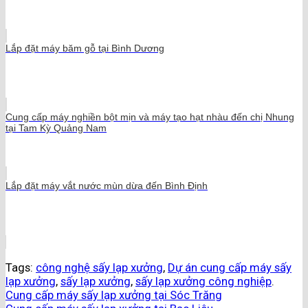
Lắp đặt máy băm gỗ tại Bình Dương
Cung cấp máy nghiền bột mịn và máy tạo hạt nhàu đến chị Nhung
tại Tam Kỳ Quảng Nam
Lắp đặt máy vắt nước mùn dừa đến Bình Định
Tags:
công nghệ sấy lạp xưởng
,
Dự án cung cấp máy sấy
lạp xưởng
,
sấy lạp xưởng
,
sấy lạp xưởng công nghiệp
.
Cung cấp máy sấy lạp xưởng tại Sóc Trăng