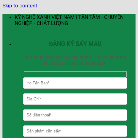
Skip to content
KỸ NGHỆ XANH VIỆT NAM | TẬN TÂM - CHUYÊN
NGHIỆP - CHẤT LƯỢNG
ĐĂNG KÝ SẤY MẪU
Bạn đang cần sấy mẫu sản phẩm. Hãy để lại thông
tin, chúng tôi sẽ liên hệ lại ngay.