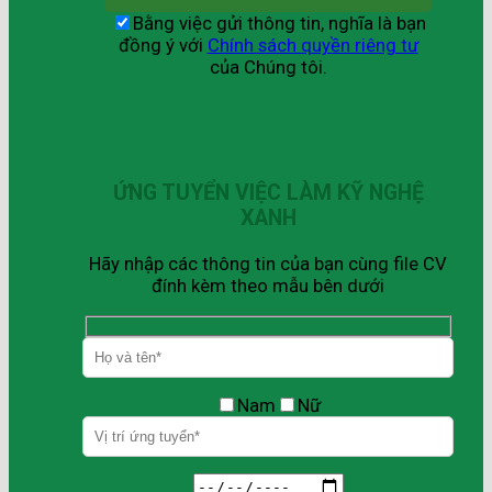
Bằng việc gửi thông tin, nghĩa là bạn
đồng ý với
Chính sách quyền riêng tư
của Chúng tôi.
ỨNG TUYỂN VIỆC LÀM KỸ NGHỆ
XANH
Hãy nhập các thông tin của bạn cùng file CV
đính kèm theo mẫu bên dưới
Nam
Nữ