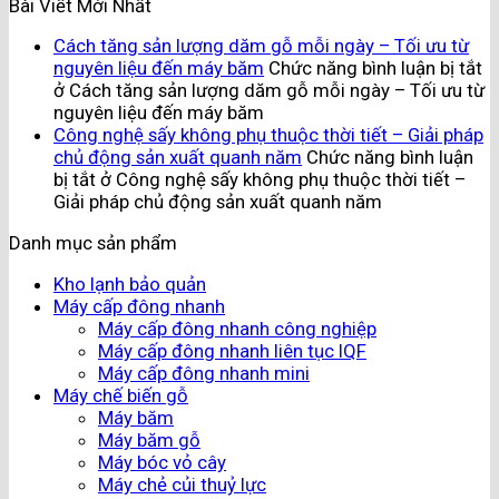
Bài Viết Mới Nhất
Cách tăng sản lượng dăm gỗ mỗi ngày – Tối ưu từ
nguyên liệu đến máy băm
Chức năng bình luận bị tắt
ở Cách tăng sản lượng dăm gỗ mỗi ngày – Tối ưu từ
nguyên liệu đến máy băm
Công nghệ sấy không phụ thuộc thời tiết – Giải pháp
chủ động sản xuất quanh năm
Chức năng bình luận
bị tắt
ở Công nghệ sấy không phụ thuộc thời tiết –
Giải pháp chủ động sản xuất quanh năm
Danh mục sản phẩm
Kho lạnh bảo quản
Máy cấp đông nhanh
Máy cấp đông nhanh công nghiệp
Máy cấp đông nhanh liên tục IQF
Máy cấp đông nhanh mini
Máy chế biến gỗ
Máy băm
Máy băm gỗ
Máy bóc vỏ cây
Máy chẻ củi thuỷ lực