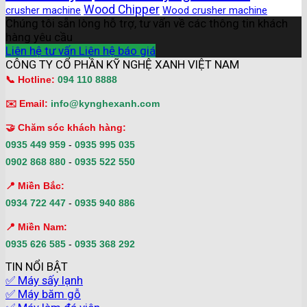
Wood Chipper
crusher machine
Wood crusher machine
Chúng tôi sẵn lòng hỗ trợ, tư vấn về các thông tin khách
hàng yêu cầu
Liên hệ tư vấn
Liên hệ báo giá
CÔNG TY CỔ PHẦN KỸ NGHỆ XANH VIỆT NAM
📞 Hotline:
094 110 8888
✉️ Email:
info@kynghexanh.com
🤝 Chăm sóc khách hàng:
0935 449 959
-
0935 995 035
0902 868 880
-
0935 522 550
📍 Miền Bắc:
0934 722 447
-
0935 940 886
📍 Miền Nam:
0935 626 585
-
0935 368 292
TIN NỔI BẬT
✅ Máy sấy lạnh
✅ Máy băm gỗ