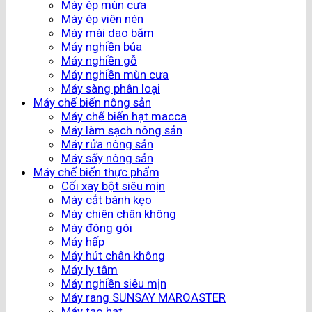
Máy ép mùn cưa
Máy ép viên nén
Máy mài dao băm
Máy nghiền búa
Máy nghiền gỗ
Máy nghiền mùn cưa
Máy sàng phân loại
Máy chế biến nông sản
Máy chế biến hạt macca
Máy làm sạch nông sản
Máy rửa nông sản
Máy sấy nông sản
Máy chế biến thực phẩm
Cối xay bột siêu mịn
Máy cắt bánh kẹo
Máy chiên chân không
Máy đóng gói
Máy hấp
Máy hút chân không
Máy ly tâm
Máy nghiền siêu mịn
Máy rang SUNSAY MAROASTER
Máy tạo hạt