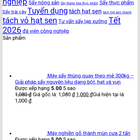
nghiệp
Sấy nông sản
Sấy thực phẩm
Sấy thăng hoa thực phẩm
Tuyển dụng
tách hạt sen
Sấy trái cây
tách hạt sen nhanh
Tết
tách vỏ hạt sen
Tư vấn sấy lạp xưởng
2026
đá viên công nghiệp
Sản phẩm
Máy sấy thùng quay theo mẻ 300kg –
Giải pháp sấy nguyên liệu dạng bột, hạt và vụn
Được xếp hạng
5.00
5 sao
1,080
₫
Giá gốc là: 1,080 ₫.
1,000
₫
Giá hiện tại là:
1,000 ₫.
Máy nghiền gỗ thành mùn cưa 2 tấn
Được xếp hạng
5.00
5 sao