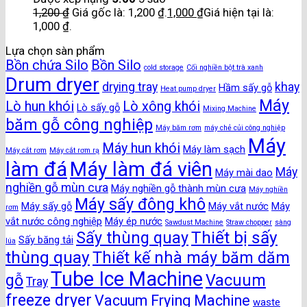
1,200
₫
Giá gốc là: 1,200 ₫.
1,000
₫
Giá hiện tại là:
1,000 ₫.
Lựa chọn sàn phẩm
Bồn chứa Silo
Bồn Silo
cold storage
Cối nghiền bột trà xanh
Drum dryer
drying tray
khay
Hầm sấy gỗ
Heat pump dryer
Máy
Lò hun khói
Lò xông khói
Lò sấy gỗ
Mixing Machine
băm gỗ công nghiệp
Máy băm rơm
máy chẻ củi công nghiệp
Máy
Máy hun khói
Máy làm sạch
Máy cắt rơm
Máy cắt rơm rạ
làm đá
Máy làm đá viên
Máy
Máy mài dao
nghiền gỗ mùn cưa
Máy nghiền gỗ thành mùn cưa
Máy nghiền
Máy sấy đông khô
Máy sấy gỗ
Máy vắt nước
Máy
rơm
vắt nước công nghiệp
Máy ép nước
Sawdust Machine
Straw chopper
sàng
Thiết bị sấy
Sấy thùng quay
Sấy băng tải
lúa
thùng quay
Thiết kế nhà máy băm dăm
Tube Ice Machine
gỗ
Vacuum
Tray
freeze dryer
Vacuum Frying Machine
waste