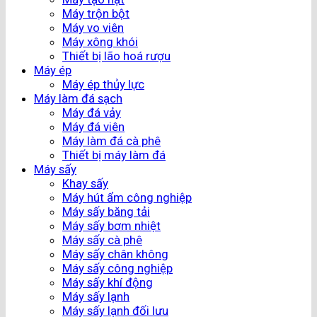
Máy trộn bột
Máy vo viên
Máy xông khói
Thiết bị lão hoá rượu
Máy ép
Máy ép thủy lực
Máy làm đá sạch
Máy đá vảy
Máy đá viên
Máy làm đá cà phê
Thiết bị máy làm đá
Máy sấy
Khay sấy
Máy hút ẩm công nghiệp
Máy sấy băng tải
Máy sấy bơm nhiệt
Máy sấy cà phê
Máy sấy chân không
Máy sấy công nghiệp
Máy sấy khí động
Máy sấy lạnh
Máy sấy lạnh đối lưu