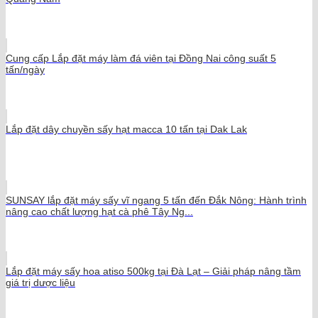
Cung cấp Lắp đặt máy làm đá viên tại Đồng Nai công suất 5
tấn/ngày
Lắp đặt dây chuyền sấy hạt macca 10 tấn tại Dak Lak
SUNSAY lắp đặt máy sấy vĩ ngang 5 tấn đến Đắk Nông: Hành trình
nâng cao chất lượng hạt cà phê Tây Ng...
Lắp đặt máy sấy hoa atiso 500kg tại Đà Lạt – Giải pháp nâng tầm
giá trị dược liệu