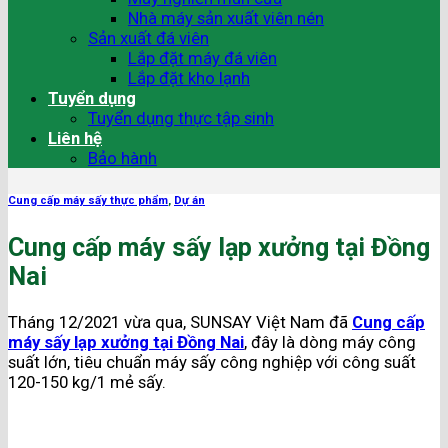
Nhà máy sản xuất viên nén
Sản xuất đá viên
Lắp đặt máy đá viên
Lắp đặt kho lạnh
Tuyển dụng
Tuyển dụng thực tập sinh
Liên hệ
Bảo hành
Cung cấp máy sấy thực phẩm
,
Dự án
Cung cấp máy sấy lạp xưởng tại Đồng
Nai
Tháng 12/2021 vừa qua, SUNSAY Việt Nam đã
Cung cấp
máy sấy lạp xưởng tại Đồng Nai
, đây là dòng máy công
suất lớn, tiêu chuẩn máy sấy công nghiệp với công suất
120-150 kg/1 mẻ sấy.