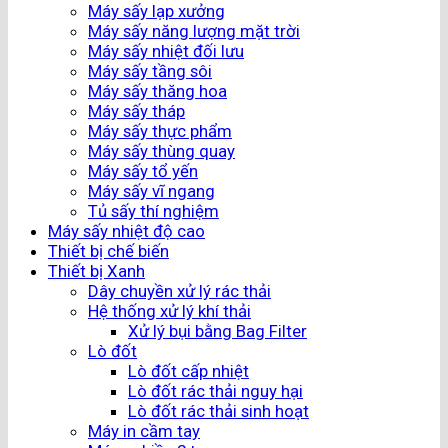
Máy sấy lạp xưởng
Máy sấy năng lượng mặt trời
Máy sấy nhiệt đối lưu
Máy sấy tầng sôi
Máy sấy thăng hoa
Máy sấy tháp
Máy sấy thực phẩm
Máy sấy thùng quay
Máy sấy tổ yến
Máy sấy vĩ ngang
Tủ sấy thí nghiệm
Máy sấy nhiệt độ cao
Thiết bị chế biến
Thiết bị Xanh
Dây chuyền xử lý rác thải
Hệ thống xử lý khí thải
Xử lý bụi bằng Bag Filter
Lò đốt
Lò đốt cấp nhiệt
Lò đốt rác thải nguy hại
Lò đốt rác thải sinh hoạt
Máy in cầm tay