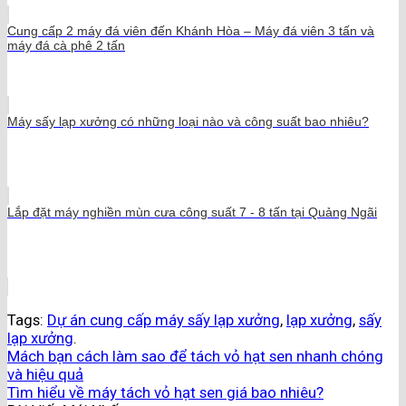
Cung cấp 2 máy đá viên đến Khánh Hòa – Máy đá viên 3 tấn và
máy đá cà phê 2 tấn
Máy sấy lạp xưởng có những loại nào và công suất bao nhiêu?
Lắp đặt máy nghiền mùn cưa công suất 7 - 8 tấn tại Quảng Ngãi
Tags:
Dự án cung cấp máy sấy lạp xưởng
,
lạp xưởng
,
sấy
lạp xưởng
.
Mách bạn cách làm sao để tách vỏ hạt sen nhanh chóng
và hiệu quả
Tìm hiểu về máy tách vỏ hạt sen giá bao nhiêu?