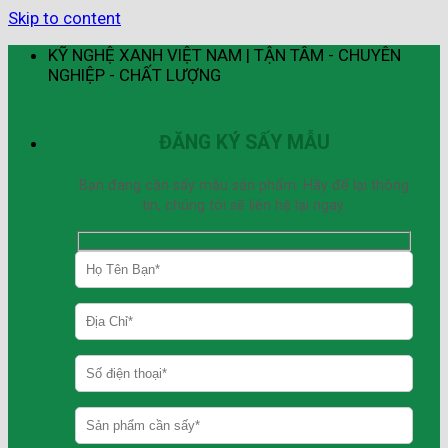
Skip to content
KỸ NGHỆ XANH VIỆT NAM | TẬN TÂM - CHUYÊN
NGHIỆP - CHẤT LƯỢNG
ĐĂNG KÝ SẤY MẪU
Bạn đang cần sấy mẫu sản phẩm. Hãy để lại thông
tin, chúng tôi sẽ liên hệ lại ngay.