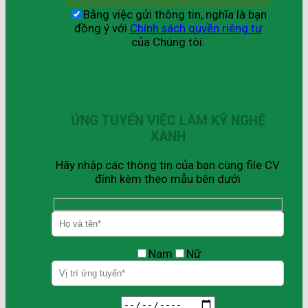
Bằng việc gửi thông tin, nghĩa là bạn
đồng ý với
Chính sách quyền riêng tư
của Chúng tôi.
ỨNG TUYỂN VIỆC LÀM KỸ NGHỆ
XANH
Hãy nhập các thông tin của bạn cùng file CV
đính kèm theo mẫu bên dưới
Nam
Nữ