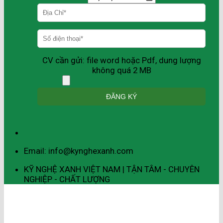
CV cần gửi: file word hoặc Pdf, dung lượng
không quá 2 MB
Email: info@kynghexanh.com
KỸ NGHỆ XANH VIỆT NAM | TẬN TÂM - CHUYÊN
NGHIỆP - CHẤT LƯỢNG