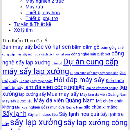
Máy nghiền 2 trục
Máy rửa
Thiết bị dạy học
Thiết bị phụ trợ
Tư vấn & Thiết kế
Xử lý ẩm
Tìm Kiếm Theo Gợi Ý
bóc vỏ hạt sen
Bán máy sấy
băm dăm gỗ
băm gỗ giá rẻ
công
công nghệ sản xuất bột
cung cấp máy sấy mùn cưa
cách tách vỏ hạt sen
Dự án cung cấp
nghệ sấy lạp xưởng
dăm gỗ
máy sấy lạp xưởng
Giá
Dự án cung cấp máy sấy nông sản
Hỏi đáp máy sấy
máy sấy
Kiến thức
Giá máy sấy thực phẩm
làm đá viên công nghiệp
lạp
thiết bị sấy
làm đá vảy công nghiệp
xưởng
Mua máy sấy
lạp xưởng sấy
Máy làm đá viên Quảng Nam
Máy đá viên Quảng Nam
Mít chiên chân
Máy sấy Dược liệu
không
silo chứa xi măng
nghiền gỗ ra mùn cưa
Mùn cưa
Quảng Nam
Sấy lạnh
Sấy lạnh hoa quả
Sấy lạnh trái
Sấy lạnh dược liệu
sấy lạp xưởng
sấy lạp xưởng công
cây