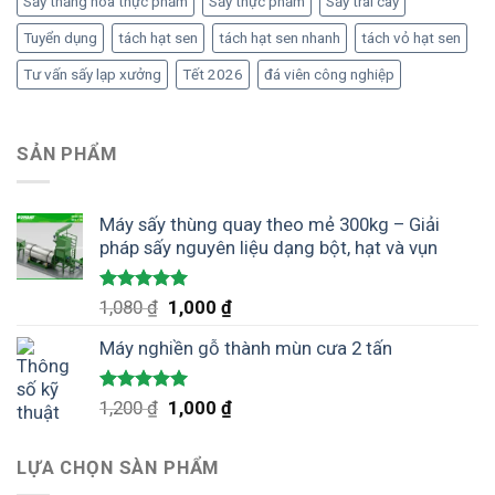
Sấy thăng hoa thực phẩm
Sấy thực phẩm
Sấy trái cây
Tuyển dụng
tách hạt sen
tách hạt sen nhanh
tách vỏ hạt sen
Tư vấn sấy lạp xưởng
Tết 2026
đá viên công nghiệp
SẢN PHẨM
Máy sấy thùng quay theo mẻ 300kg – Giải
pháp sấy nguyên liệu dạng bột, hạt và vụn
Được xếp
Giá
Giá
1,080
₫
1,000
₫
hạng
5.00
gốc
hiện
5 sao
Máy nghiền gỗ thành mùn cưa 2 tấn
là:
tại
1,080 ₫.
là:
1,000 ₫.
Được xếp
Giá
Giá
1,200
₫
1,000
₫
hạng
5.00
gốc
hiện
5 sao
là:
tại
LỰA CHỌN SÀN PHẨM
1,200 ₫.
là: