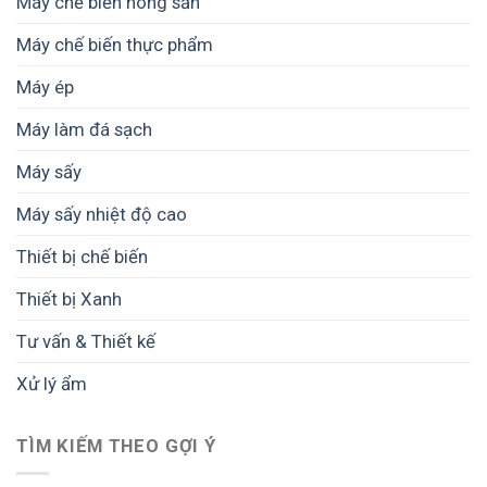
Máy chế biến nông sản
sản
tư
phẩm
từ
Máy chế biến thực phẩm
A
đến
Máy ép
Z
Máy làm đá sạch
Máy sấy
Máy sấy nhiệt độ cao
Thiết bị chế biến
Thiết bị Xanh
Tư vấn & Thiết kế
Xử lý ẩm
TÌM KIẾM THEO GỢI Ý