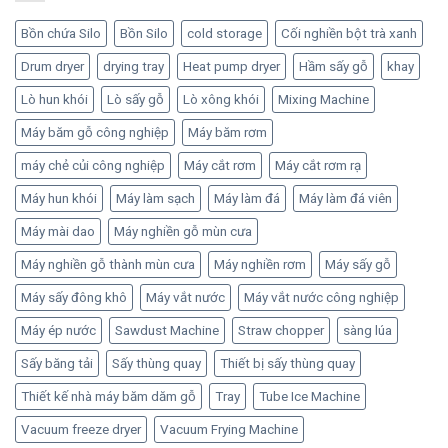
1,000 ₫.
Bồn chứa Silo
Bồn Silo
cold storage
Cối nghiền bột trà xanh
Drum dryer
drying tray
Heat pump dryer
Hầm sấy gỗ
khay
Lò hun khói
Lò sấy gỗ
Lò xông khói
Mixing Machine
Máy băm gỗ công nghiệp
Máy băm rơm
máy chẻ củi công nghiệp
Máy cắt rơm
Máy cắt rơm rạ
Máy hun khói
Máy làm sạch
Máy làm đá
Máy làm đá viên
Máy mài dao
Máy nghiền gỗ mùn cưa
Máy nghiền gỗ thành mùn cưa
Máy nghiền rơm
Máy sấy gỗ
Máy sấy đông khô
Máy vắt nước
Máy vắt nước công nghiệp
Máy ép nước
Sawdust Machine
Straw chopper
sàng lúa
Sấy băng tải
Sấy thùng quay
Thiết bị sấy thùng quay
Thiết kế nhà máy băm dăm gỗ
Tray
Tube Ice Machine
Vacuum freeze dryer
Vacuum Frying Machine