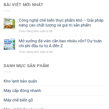
BÀI VIẾT MỚI NHẤT
Công nghệ chế biến thực phẩm khô – Giải pháp
nâng cao chất lượng và giá trị sản phẩm
ở
Chức năng bình luận bị tắt
Công
nghệ
Mở xưởng đá viên cần bao nhiêu vốn? Dự toán
chế
chi phí đầu tư từ A đến Z
biến
ở
Chức năng bình luận bị tắt
thực
Mở
phẩm
xưởng
khô
đá
DANH MỤC SẢN PHẨM
–
viên
Giải
cần
pháp
bao
nâng
Kho lạnh bảo quản
nhiêu
cao
vốn?
chất
Máy cấp đông nhanh
Dự
lượng
toán
và
Máy chế biến gỗ
chi
giá
phí
trị
đầu