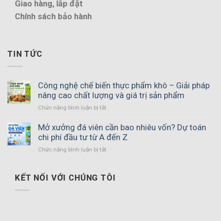
Giao hàng, lắp đặt
Chính sách bảo hành
TIN TỨC
Công nghệ chế biến thực phẩm khô – Giải pháp
nâng cao chất lượng và giá trị sản phẩm
ở
Chức năng bình luận bị tắt
Công
nghệ
Mở xưởng đá viên cần bao nhiêu vốn? Dự toán
chế
chi phí đầu tư từ A đến Z
biến
ở
Chức năng bình luận bị tắt
thực
Mở
phẩm
xưởng
khô
đá
KẾT NỐI VỚI CHÚNG TÔI
–
viên
Giải
cần
pháp
bao
nâng
nhiêu
cao
vốn?