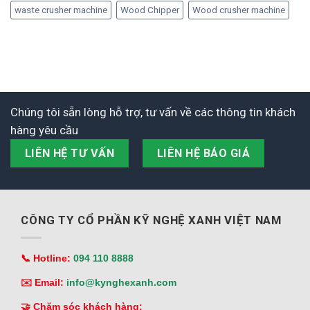
waste crusher machine
Wood Chipper
Wood crusher machine
Chúng tôi sẵn lòng hỗ trợ, tư vấn về các thông tin khách
hàng yêu cầu
LIÊN HỆ TƯ VẤN
LIÊN HỆ BÁO GIÁ
CÔNG TY CỔ PHẦN KỸ NGHỆ XANH VIỆT NAM
📞 Hotline:
094 110 8888
✉️ Email:
info@kynghexanh.com
🤝 Chăm sóc khách hàng: