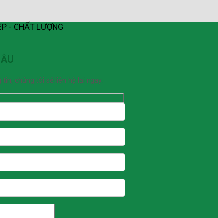
ỆP - CHẤT LƯỢNG
MẪU
n, chúng tôi sẽ liên hệ lại ngay.