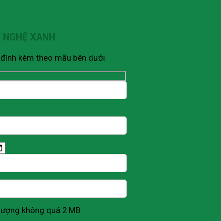
Ỹ NGHỆ XANH
V đính kèm theo mẫu bên dưới
g lượng không quá 2 MB