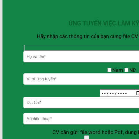
ỨNG TUYỂN VIỆC LÀM K
Hãy nhập các thông tin của bạn cùng file C
Nam
Nữ
CV cần gửi: file word hoặc Pdf, dun