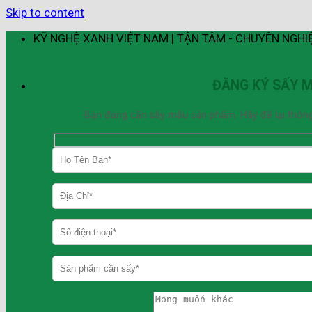
Skip to content
KỸ NGHỆ XANH VIỆT NAM | TẬN TÂM - CHUYÊN NGHI
ĐĂNG KÝ SẤY 
Bạn đang cần sấy mẫu sản phẩm. Hãy để lại thông ti