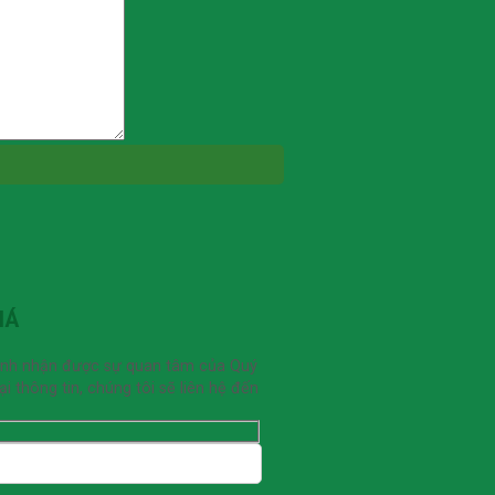
IÁ
ạnh nhận được sự quan tâm của Quý
 thông tin, chúng tôi sẽ liên hệ đến