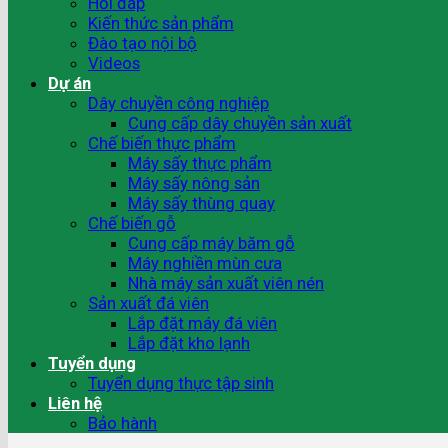
Hỏi đáp
Kiến thức sản phẩm
Đào tạo nội bộ
Videos
Dự án
Dây chuyền công nghiệp
Cung cấp dây chuyền sản xuất
Chế biến thực phẩm
Máy sấy thực phẩm
Máy sấy nông sản
Máy sấy thùng quay
Chế biến gỗ
Cung cấp máy băm gỗ
Máy nghiền mùn cưa
Nhà máy sản xuất viên nén
Sản xuất đá viên
Lắp đặt máy đá viên
Lắp đặt kho lạnh
Tuyển dụng
Tuyển dụng thực tập sinh
Liên hệ
Bảo hành