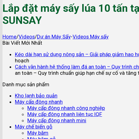
Lắp đặt máy sấy lúa 10 tấn t
SUNSAY
Home
/
Videos
/
Dự án Máy Sấy
-
Videos Máy sấy
Bài Viết Mới Nhất
Kéo dài hạn sử dụng nông sản – Giải pháp giảm hao h
hoạch
Cách vận hành hệ thống làm đá an toàn – Quy trình chu
an toàn – Quy trình chuẩn giúp hạn chế sự cố và tăng tu
Danh mục sản phẩm
Kho lạnh bảo quản
Máy cấp đông nhanh
Máy cấp đông nhanh công nghiệp
Máy cấp đông nhanh liên tục IQF
Máy cấp đông nhanh mini
Máy chế biến gỗ
Máy băm