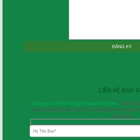
LIÊN HỆ BÁO G
Công ty Cổ Phần Kỹ Nghệ Xanh Việt Nam
rất hân h
khách hàng đến sản phẩm của chúng tôi.Vui lòng để lại
quý khách.