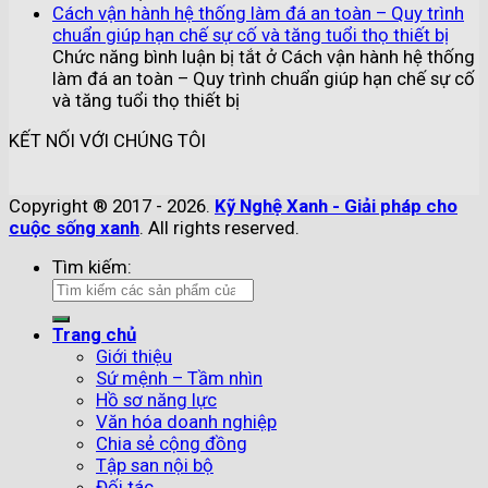
Cách vận hành hệ thống làm đá an toàn – Quy trình
chuẩn giúp hạn chế sự cố và tăng tuổi thọ thiết bị
Chức năng bình luận bị tắt
ở Cách vận hành hệ thống
làm đá an toàn – Quy trình chuẩn giúp hạn chế sự cố
và tăng tuổi thọ thiết bị
KẾT NỐI VỚI CHÚNG TÔI
Copyright ® 2017 - 2026.
Kỹ Nghệ Xanh - Giải pháp cho
cuộc sống xanh
. All rights reserved.
Tìm kiếm:
Trang chủ
Giới thiệu
Sứ mệnh – Tầm nhìn
Hồ sơ năng lực
Văn hóa doanh nghiệp
Chia sẻ cộng đồng
Tập san nội bộ
Đối tác