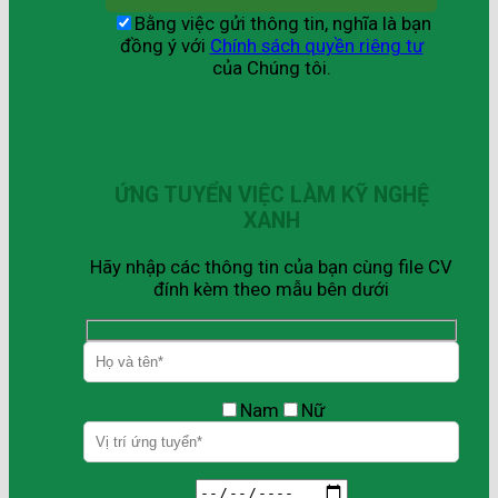
Bằng việc gửi thông tin, nghĩa là bạn
đồng ý với
Chính sách quyền riêng tư
của Chúng tôi.
ỨNG TUYỂN VIỆC LÀM KỸ NGHỆ
XANH
Hãy nhập các thông tin của bạn cùng file CV
đính kèm theo mẫu bên dưới
Nam
Nữ