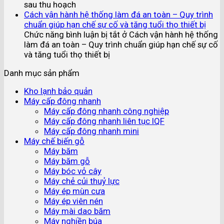
sau thu hoạch
Cách vận hành hệ thống làm đá an toàn – Quy trình
chuẩn giúp hạn chế sự cố và tăng tuổi thọ thiết bị
Chức năng bình luận bị tắt
ở Cách vận hành hệ thống
làm đá an toàn – Quy trình chuẩn giúp hạn chế sự cố
và tăng tuổi thọ thiết bị
Danh mục sản phẩm
Kho lạnh bảo quản
Máy cấp đông nhanh
Máy cấp đông nhanh công nghiệp
Máy cấp đông nhanh liên tục IQF
Máy cấp đông nhanh mini
Máy chế biến gỗ
Máy băm
Máy băm gỗ
Máy bóc vỏ cây
Máy chẻ củi thuỷ lực
Máy ép mùn cưa
Máy ép viên nén
Máy mài dao băm
Máy nghiền búa