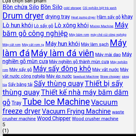
Lựa chọn sàn phẩm
Bồn chứa Silo
Bồn Silo
cold storage
Cối nghiền bột trà xanh
Drum dryer
drying tray
khay
Hầm sấy gỗ
Heat pump dryer
Máy
Lò hun khói
Lò xông khói
Lò sấy gỗ
Mixing Machine
băm gỗ công nghiệp
Máy băm rơm
máy chẻ củi công nghiệp
Máy
Máy hun khói
Máy làm sạch
Máy cắt rơm
Máy cắt rơm rạ
làm đá
Máy làm đá viên
Máy
Máy mài dao
nghiền gỗ mùn cưa
Máy nghiền gỗ thành mùn cưa
Máy nghiền
Máy sấy đông khô
Máy sấy gỗ
Máy vắt nước
Máy
rơm
vắt nước công nghiệp
Máy ép nước
Sawdust Machine
Straw chopper
sàng
Thiết bị sấy
Sấy thùng quay
Sấy băng tải
lúa
thùng quay
Thiết kế nhà máy băm dăm
Tube Ice Machine
gỗ
Vacuum
Tray
freeze dryer
Vacuum Frying Machine
waste
Wood Chipper
crusher machine
Wood crusher machine
5
(
1
)