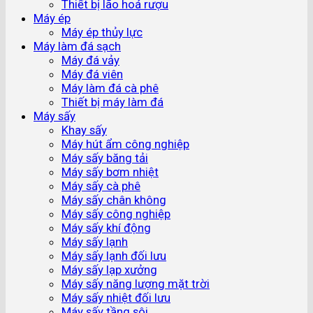
Thiết bị lão hoá rượu
Máy ép
Máy ép thủy lực
Máy làm đá sạch
Máy đá vảy
Máy đá viên
Máy làm đá cà phê
Thiết bị máy làm đá
Máy sấy
Khay sấy
Máy hút ẩm công nghiệp
Máy sấy băng tải
Máy sấy bơm nhiệt
Máy sấy cà phê
Máy sấy chân không
Máy sấy công nghiệp
Máy sấy khí động
Máy sấy lạnh
Máy sấy lạnh đối lưu
Máy sấy lạp xưởng
Máy sấy năng lượng mặt trời
Máy sấy nhiệt đối lưu
Máy sấy tầng sôi