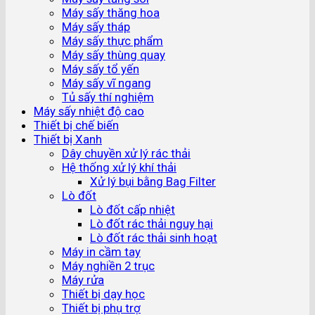
Máy sấy thăng hoa
Máy sấy tháp
Máy sấy thực phẩm
Máy sấy thùng quay
Máy sấy tổ yến
Máy sấy vĩ ngang
Tủ sấy thí nghiệm
Máy sấy nhiệt độ cao
Thiết bị chế biến
Thiết bị Xanh
Dây chuyền xử lý rác thải
Hệ thống xử lý khí thải
Xử lý bụi bằng Bag Filter
Lò đốt
Lò đốt cấp nhiệt
Lò đốt rác thải nguy hại
Lò đốt rác thải sinh hoạt
Máy in cầm tay
Máy nghiền 2 trục
Máy rửa
Thiết bị dạy học
Thiết bị phụ trợ