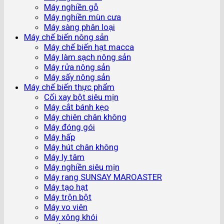
Máy nghiền gỗ
Máy nghiền mùn cưa
Máy sàng phân loại
Máy chế biến nông sản
Máy chế biến hạt macca
Máy làm sạch nông sản
Máy rửa nông sản
Máy sấy nông sản
Máy chế biến thực phẩm
Cối xay bột siêu mịn
Máy cắt bánh kẹo
Máy chiên chân không
Máy đóng gói
Máy hấp
Máy hút chân không
Máy ly tâm
Máy nghiền siêu mịn
Máy rang SUNSAY MAROASTER
Máy tạo hạt
Máy trộn bột
Máy vo viên
Máy xông khói