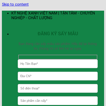
Skip to content
KỸ NGHỆ XANH VIỆT NAM | TẬN TÂM - CHUYÊN
NGHIỆP - CHẤT LƯỢNG
ĐĂNG KÝ SẤY MẪU
Bạn đang cần sấy mẫu sản phẩm. Hãy để lại thông
tin, chúng tôi sẽ liên hệ lại ngay.