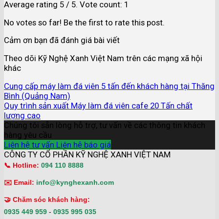
Average rating
5
/ 5. Vote count:
1
No votes so far! Be the first to rate this post.
Cảm ơn bạn đã đánh giá bài viết
Theo dõi Kỹ Nghệ Xanh Việt Nam trên các mạng xã hội
khác
Cung cấp máy làm đá viên 5 tấn đến khách hàng tại Thăng
Bình (Quảng Nam)
Quy trình sản xuất Máy làm đá viên cafe 20 Tấn chất
lượng cao
Chúng tôi sẵn lòng hỗ trợ, tư vấn về các thông tin khách
hàng yêu cầu
Liên hệ tư vấn
Liên hệ báo giá
CÔNG TY CỔ PHẦN KỸ NGHỆ XANH VIỆT NAM
📞 Hotline:
094 110 8888
✉️ Email:
info@kynghexanh.com
🤝 Chăm sóc khách hàng:
0935 449 959
-
0935 995 035