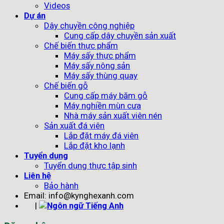
Videos
Dự án
Dây chuyền công nghiệp
Cung cấp dây chuyền sản xuất
Chế biến thực phẩm
Máy sấy thực phẩm
Máy sấy nông sản
Máy sấy thùng quay
Chế biến gỗ
Cung cấp máy băm gỗ
Máy nghiền mùn cưa
Nhà máy sản xuất viên nén
Sản xuất đá viên
Lắp đặt máy đá viên
Lắp đặt kho lạnh
Tuyển dụng
Tuyển dụng thực tập sinh
Liên hệ
Bảo hành
Email: info@kynghexanh.com
|