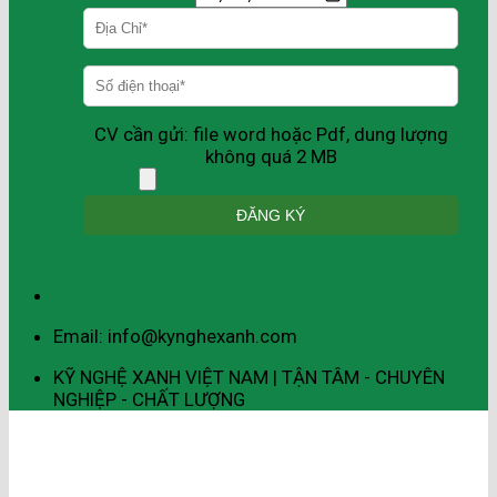
CV cần gửi: file word hoặc Pdf, dung lượng
không quá 2 MB
Email: info@kynghexanh.com
KỸ NGHỆ XANH VIỆT NAM | TẬN TÂM - CHUYÊN
NGHIỆP - CHẤT LƯỢNG