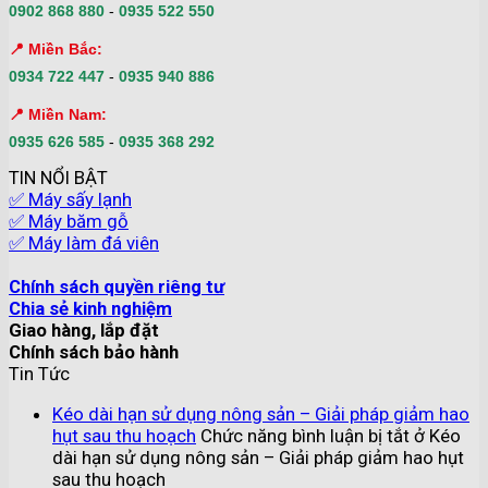
0902 868 880
-
0935 522 550
📍 Miền Bắc:
0934 722 447
-
0935 940 886
📍 Miền Nam:
0935 626 585
-
0935 368 292
TIN NỔI BẬT
✅ Máy sấy lạnh
✅ Máy băm gỗ
✅ Máy làm đá viên
Chính sách quyền riêng tư
Chia sẻ kinh nghiệm
Giao hàng, lắp đặt
Chính sách bảo hành
Tin Tức
Kéo dài hạn sử dụng nông sản – Giải pháp giảm hao
hụt sau thu hoạch
Chức năng bình luận bị tắt
ở Kéo
dài hạn sử dụng nông sản – Giải pháp giảm hao hụt
sau thu hoạch