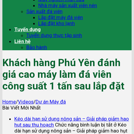
Nhà máy sản xuất viên nén
Sản xuất đá viên
Lắp đặt máy đá viên
Lắp đặt kho lạnh
Tuyển dụng
Tuyển dụng thực tập sinh
Liên hệ
Bảo hành
Khách hàng Phú Yên đánh
giá cao máy làm đá viên
công suất 1 tấn sau lắp đặt
Home
/
Videos
/
Dự án Máy đá
Bài Viết Mới Nhất
Kéo dài hạn sử dụng nông sản – Giải pháp giảm hao
hụt sau thu hoạch
Chức năng bình luận bị tắt
ở Kéo
dài hạn sử dụng nông sản – Giải pháp giảm hao hụt