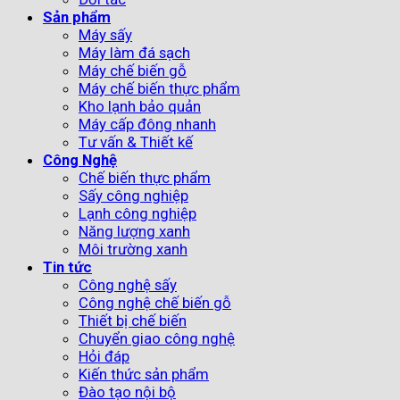
Sản phẩm
Máy sấy
Máy làm đá sạch
Máy chế biến gỗ
Máy chế biến thực phẩm
Kho lạnh bảo quản
Máy cấp đông nhanh
Tư vấn & Thiết kế
Công Nghệ
Chế biến thực phẩm
Sấy công nghiệp
Lạnh công nghiệp
Năng lượng xanh
Môi trường xanh
Tin tức
Công nghệ sấy
Công nghệ chế biến gỗ
Thiết bị chế biến
Chuyển giao công nghệ
Hỏi đáp
Kiến thức sản phẩm
Đào tạo nội bộ