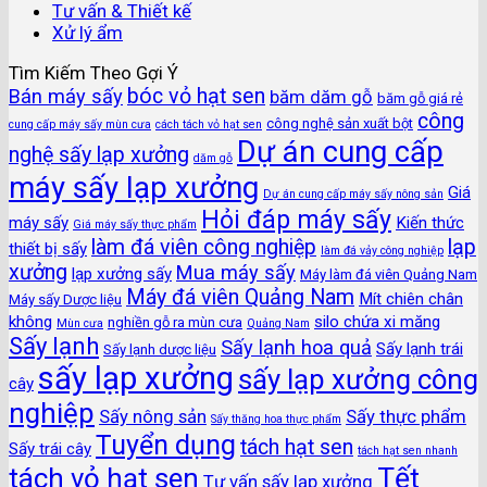
Tư vấn & Thiết kế
Xử lý ẩm
Tìm Kiếm Theo Gợi Ý
bóc vỏ hạt sen
Bán máy sấy
băm dăm gỗ
băm gỗ giá rẻ
công
công nghệ sản xuất bột
cung cấp máy sấy mùn cưa
cách tách vỏ hạt sen
Dự án cung cấp
nghệ sấy lạp xưởng
dăm gỗ
máy sấy lạp xưởng
Giá
Dự án cung cấp máy sấy nông sản
Hỏi đáp máy sấy
máy sấy
Kiến thức
Giá máy sấy thực phẩm
làm đá viên công nghiệp
lạp
thiết bị sấy
làm đá vảy công nghiệp
xưởng
Mua máy sấy
lạp xưởng sấy
Máy làm đá viên Quảng Nam
Máy đá viên Quảng Nam
Mít chiên chân
Máy sấy Dược liệu
không
silo chứa xi măng
nghiền gỗ ra mùn cưa
Mùn cưa
Quảng Nam
Sấy lạnh
Sấy lạnh hoa quả
Sấy lạnh trái
Sấy lạnh dược liệu
sấy lạp xưởng
sấy lạp xưởng công
cây
nghiệp
Sấy nông sản
Sấy thực phẩm
Sấy thăng hoa thực phẩm
Tuyển dụng
tách hạt sen
Sấy trái cây
tách hạt sen nhanh
Tết
tách vỏ hạt sen
Tư vấn sấy lạp xưởng