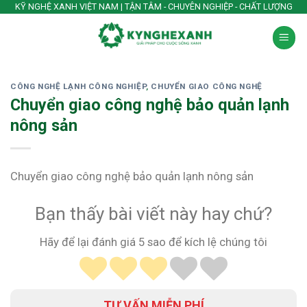
Skip
KỸ NGHỆ XANH VIỆT NAM | TẬN TÂM - CHUYÊN NGHIỆP - CHẤT LƯỢNG
to
content
CÔNG NGHỆ LẠNH CÔNG NGHIỆP
,
CHUYỂN GIAO CÔNG NGHỆ
Chuyển giao công nghệ bảo quản lạnh
nông sản
Chuyển giao công nghệ bảo quản lạnh nông sản
Bạn thấy bài viết này hay chứ?
Hãy để lại đánh giá 5 sao để kích lệ chúng tôi
TƯ VẤN MIỄN PHÍ