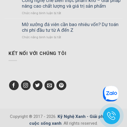
Công nghệ chế biến thực phẩm khô – Giải pháp
nâng cao chất lượng và giá trị sản phẩm
ở
Chức năng bình luận bị tắt
Công
nghệ
Mở xưởng đá viên cần bao nhiêu vốn? Dự toán
chế
chi phí đầu tư từ A đến Z
biến
ở
Chức năng bình luận bị tắt
thực
Mở
phẩm
xưởng
khô
đá
KẾT NỐI VỚI CHÚNG TÔI
–
viên
Giải
cần
pháp
bao
nâng
nhiêu
cao
vốn?
chất
Dự
lượng
toán
và
chi
giá
phí
trị
đầu
sản
tư
phẩm
từ
Copyright ® 2017 - 2026.
Kỹ Nghệ Xanh - Giải pháp cho
A
cuộc sống xanh
. All rights reserved.
đến