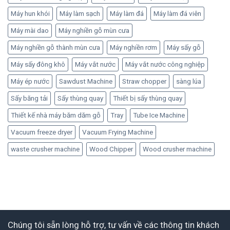
Máy hun khói
Máy làm sạch
Máy làm đá
Máy làm đá viên
Máy mài dao
Máy nghiền gỗ mùn cưa
Máy nghiền gỗ thành mùn cưa
Máy nghiền rơm
Máy sấy gỗ
Máy sấy đông khô
Máy vắt nước
Máy vắt nước công nghiệp
Máy ép nước
Sawdust Machine
Straw chopper
sàng lúa
Sấy băng tải
Sấy thùng quay
Thiết bị sấy thùng quay
Thiết kế nhà máy băm dăm gỗ
Tray
Tube Ice Machine
Vacuum freeze dryer
Vacuum Frying Machine
waste crusher machine
Wood Chipper
Wood crusher machine
Chúng tôi sẵn lòng hỗ trợ, tư vấn về các thông tin khách