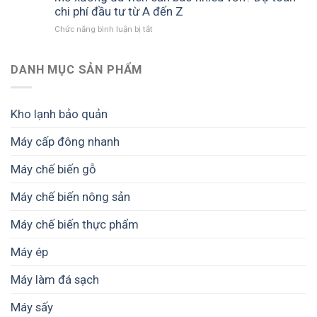
chế
chi phí đầu tư từ A đến Z
biến
ở
Chức năng bình luận bị tắt
thực
Mở
phẩm
xưởng
khô
đá
DANH MỤC SẢN PHẨM
–
viên
Giải
cần
pháp
bao
nâng
Kho lạnh bảo quản
nhiêu
cao
vốn?
chất
Máy cấp đông nhanh
Dự
lượng
toán
và
Máy chế biến gỗ
chi
giá
phí
trị
đầu
Máy chế biến nông sản
sản
tư
phẩm
từ
Máy chế biến thực phẩm
A
đến
Máy ép
Z
Máy làm đá sạch
Máy sấy