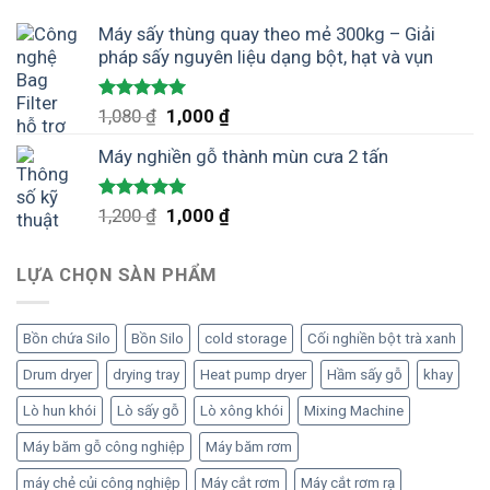
Máy sấy thùng quay theo mẻ 300kg – Giải
pháp sấy nguyên liệu dạng bột, hạt và vụn
Được xếp
Giá
Giá
1,080
₫
1,000
₫
hạng
5.00
gốc
hiện
5 sao
Máy nghiền gỗ thành mùn cưa 2 tấn
là:
tại
1,080 ₫.
là:
1,000 ₫.
Được xếp
Giá
Giá
1,200
₫
1,000
₫
hạng
5.00
gốc
hiện
5 sao
là:
tại
LỰA CHỌN SÀN PHẨM
1,200 ₫.
là:
1,000 ₫.
Bồn chứa Silo
Bồn Silo
cold storage
Cối nghiền bột trà xanh
Drum dryer
drying tray
Heat pump dryer
Hầm sấy gỗ
khay
Lò hun khói
Lò sấy gỗ
Lò xông khói
Mixing Machine
Máy băm gỗ công nghiệp
Máy băm rơm
máy chẻ củi công nghiệp
Máy cắt rơm
Máy cắt rơm rạ