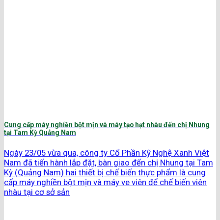
Cung cấp máy nghiền bột mịn và máy tạo hạt nhàu đến chị Nhung
tại Tam Kỳ Quảng Nam
Ngày 23/05 vừa qua, công ty Cổ Phần Kỹ Nghệ Xanh Việt
Nam đã tiến hành lắp đặt, bàn giao đến chị Nhung tại Tam
Kỳ (Quảng Nam) hai thiết bị chế biến thực phẩm là cung
cấp máy nghiền bột mịn và máy ve viên để chế biến viên
nhàu tại cơ sở sản