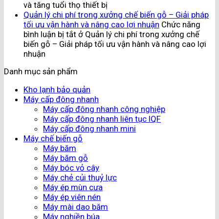
và tăng tuổi thọ thiết bị
Quản lý chi phí trong xưởng chế biến gỗ – Giải pháp
tối ưu vận hành và nâng cao lợi nhuận
Chức năng
bình luận bị tắt
ở Quản lý chi phí trong xưởng chế
biến gỗ – Giải pháp tối ưu vận hành và nâng cao lợi
nhuận
Danh mục sản phẩm
Kho lạnh bảo quản
Máy cấp đông nhanh
Máy cấp đông nhanh công nghiệp
Máy cấp đông nhanh liên tục IQF
Máy cấp đông nhanh mini
Máy chế biến gỗ
Máy băm
Máy băm gỗ
Máy bóc vỏ cây
Máy chẻ củi thuỷ lực
Máy ép mùn cưa
Máy ép viên nén
Máy mài dao băm
Máy nghiền búa