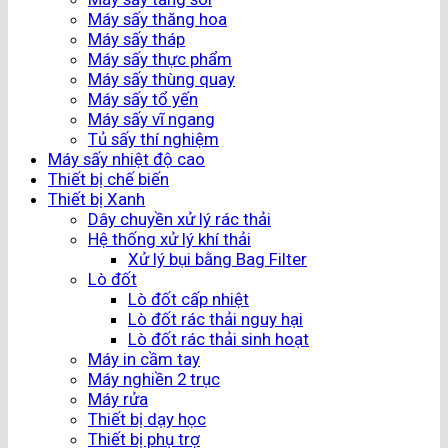
Máy sấy thăng hoa
Máy sấy tháp
Máy sấy thực phẩm
Máy sấy thùng quay
Máy sấy tổ yến
Máy sấy vĩ ngang
Tủ sấy thí nghiệm
Máy sấy nhiệt độ cao
Thiết bị chế biến
Thiết bị Xanh
Dây chuyền xử lý rác thải
Hệ thống xử lý khí thải
Xử lý bụi bằng Bag Filter
Lò đốt
Lò đốt cấp nhiệt
Lò đốt rác thải nguy hại
Lò đốt rác thải sinh hoạt
Máy in cầm tay
Máy nghiền 2 trục
Máy rửa
Thiết bị dạy học
Thiết bị phụ trợ