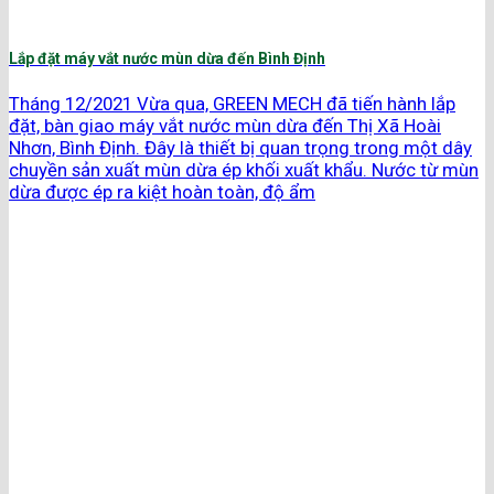
Lắp đặt máy vắt nước mùn dừa đến Bình Định
Tháng 12/2021 Vừa qua, GREEN MECH đã tiến hành lắp
đặt, bàn giao máy vắt nước mùn dừa đến Thị Xã Hoài
Nhơn, Bình Định. Đây là thiết bị quan trọng trong một dây
chuyền sản xuất mùn dừa ép khối xuất khẩu. Nước từ mùn
dừa được ép ra kiệt hoàn toàn, độ ẩm