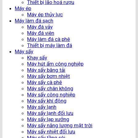
Thiết bị lão hoá rượu
Máy ép
Máy ép thủy lực
Máy làm đá sạch
Máy đá vảy
Máy đá viên
Máy làm đá cà phê
Thiết bị máy làm đá
Máy sấy
Khay sấy
Máy hút ẩm công nghiệp
Máy sấy băng tải
Máy sấy bơm nhiệt
Máy sấy cà phê
Máy sấy chân không
Máy sấy công nghiệp
Máy sấy khí động
Máy sấy lạnh
Máy sấy lạnh đối lưu
Máy sấy lạp xưởng
Máy sấy năng lượng mặt trời
Máy sấy nhiệt đối lưu
Máy sấy tầng sôi