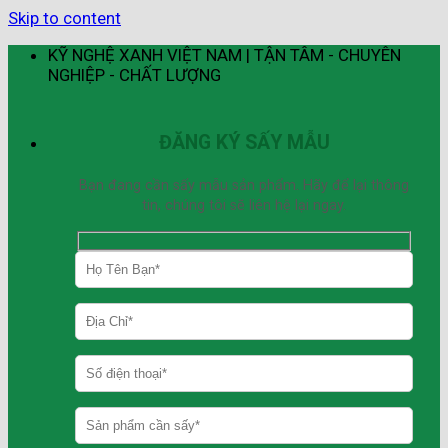
Skip to content
KỸ NGHỆ XANH VIỆT NAM | TẬN TÂM - CHUYÊN
NGHIỆP - CHẤT LƯỢNG
ĐĂNG KÝ SẤY MẪU
Bạn đang cần sấy mẫu sản phẩm. Hãy để lại thông
tin, chúng tôi sẽ liên hệ lại ngay.