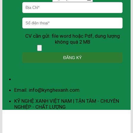
CV cần gửi: file word hoặc Pdf, dung lượng
không quá 2 MB
Email: info@kynghexanh.com
KỸ NGHỆ XANH VIỆT NAM | TẬN TÂM - CHUYÊN
NGHIỆP - CHẤT LƯỢNG