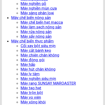
Máy nghiền gỗ
Máy nghiền mùn cưa
Máy sàng phân loại
Máy chế biến nông sản
Máy chế biến hạt macca
Máy làm sạch nông sản
Máy rửa nông sản
Máy sấy nông sản
Máy chế biến thực phẩm
Cối xay bột siêu mịn
Máy cắt bánh kẹo
Máy chiên chân không
Máy đóng gói
Máy hấp
Máy hút chân không
Máy ly tâm
Máy nghiền siêu mịn
Máy rang SUNSAY MAROASTER
Máy tạo hạt
Máy trộn bột
Máy vo viên
Máy xông khói