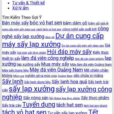
Tư vấn & Thiết kế
Xử lý ẩm
Tìm Kiếm Theo Gợi Ý
bóc vỏ hạt sen
Bán máy sấy
băm dăm gỗ
băm gỗ giá rẻ
công
công nghệ sản xuất bột
cung cấp máy sấy mùn cưa
cách tách vỏ hạt sen
Dự án cung cấp
nghệ sấy lạp xưởng
dăm gỗ
máy sấy lạp xưởng
Giá
Dự án cung cấp máy sấy nông sản
Hỏi đáp máy sấy
máy sấy
Kiến thức
Giá máy sấy thực phẩm
làm đá viên công nghiệp
lạp
thiết bị sấy
làm đá vảy công nghiệp
xưởng
Mua máy sấy
lạp xưởng sấy
Máy làm đá viên Quảng Nam
Máy đá viên Quảng Nam
Mít chiên chân
Máy sấy Dược liệu
không
silo chứa xi măng
nghiền gỗ ra mùn cưa
Mùn cưa
Quảng Nam
Sấy lạnh
Sấy lạnh hoa quả
Sấy lạnh trái
Sấy lạnh dược liệu
sấy lạp xưởng
sấy lạp xưởng công
cây
nghiệp
Sấy nông sản
Sấy thực phẩm
Sấy thăng hoa thực phẩm
Tuyển dụng
tách hạt sen
Sấy trái cây
tách hạt sen nhanh
Tết
tách vỏ hạt sen
Tư vấn sấy lạp xưởng