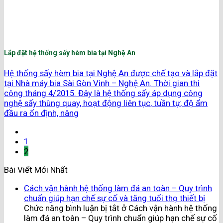
Lắp đặt hệ thống sấy hèm bia tại Nghệ An
Hệ thống sấy hèm bia tại Nghệ An được chế tạo và lắp đặt
tại Nhà máy bia Sài Gòn Vinh – Nghệ An. Thời gian thi
công tháng 4/2015. Đây là hệ thống sấy áp dụng công
nghệ sấy thùng quay, hoạt động liên tục, tuần tự, độ ẩm
đầu ra ổn định, nâng
1
2
Bài Viết Mới Nhất
Cách vận hành hệ thống làm đá an toàn – Quy trình
chuẩn giúp hạn chế sự cố và tăng tuổi thọ thiết bị
Chức năng bình luận bị tắt
ở Cách vận hành hệ thống
làm đá an toàn – Quy trình chuẩn giúp hạn chế sự cố