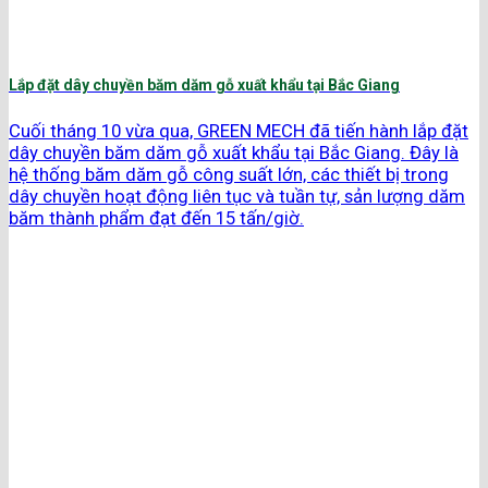
Lắp đặt dây chuyền băm dăm gỗ xuất khẩu tại Bắc Giang
Cuối tháng 10 vừa qua, GREEN MECH đã tiến hành lắp đặt
dây chuyền băm dăm gỗ xuất khẩu tại Bắc Giang. Đây là
hệ thống băm dăm gỗ công suất lớn, các thiết bị trong
dây chuyền hoạt động liên tục và tuần tự, sản lượng dăm
băm thành phẩm đạt đến 15 tấn/giờ.