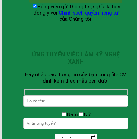
Bằng việc gửi thông tin, nghĩa là bạn
đồng ý với
Chính sách quyền riêng tư
của Chúng tôi.
ỨNG TUYỂN VIỆC LÀM KỸ NGHỆ
XANH
Hãy nhập các thông tin của bạn cùng file CV
đính kèm theo mẫu bên dưới
Nam
Nữ