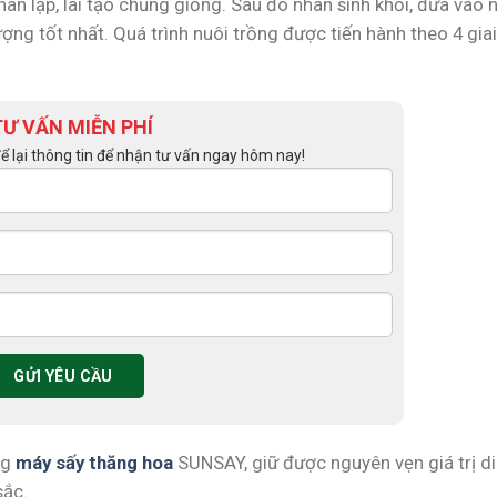
hân lập, lai tạo chủng giống. Sau đó nhân sinh khối, đưa vào 
ng tốt nhất. Quá trình nuôi trồng được tiến hành theo 4 gia
TƯ VẤN MIỄN PHÍ
để lại thông tin để nhận tư vấn ngay hôm nay!
ng
máy sấy thăng hoa
SUNSAY, giữ được nguyên vẹn giá trị d
sắc.