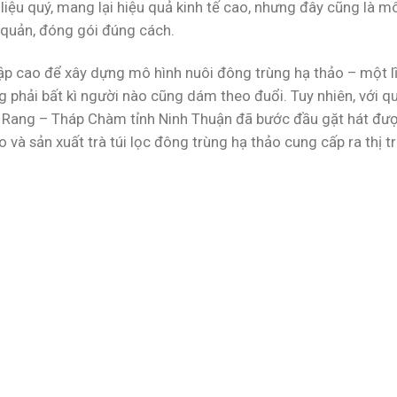
iệu quý, mang lại hiệu quả kinh tế cao, nhưng đây cũng là mô
 quản, đóng gói đúng cách.
p cao để xây dựng mô hình nuôi đông trùng hạ thảo – một l
g phải bất kì người nào cũng dám theo đuổi. Tuy nhiên, với q
Phan Rang – Tháp Chàm tỉnh Ninh Thuận đã bước đầu gặt hát đ
 và sản xuất trà túi lọc đông trùng hạ thảo cung cấp ra thị t