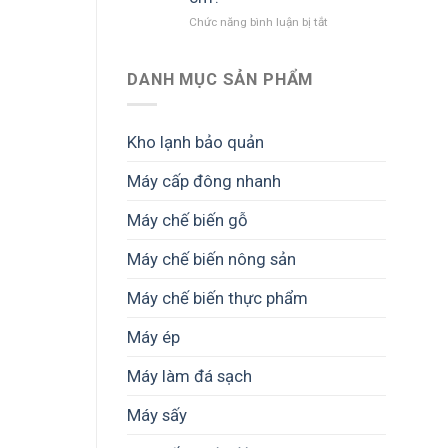
vải
nhỏ
ở
Chức năng bình luận bị tắt
hơn
Kích
2
thước
cm
đầu
DANH MỤC SẢN PHẨM
không?
ra
Cần
máy
hiểu
nghiền
Kho lạnh bảo quản
đúng
2
trước
trục
Máy cấp đông nhanh
khi
GREEN
chọn
MECH
Máy chế biến gỗ
máy
–
Vì
sao
Máy chế biến nông sản
thường
nằm
Máy chế biến thực phẩm
trong
khoảng
Máy ép
2–
7
Máy làm đá sạch
cm?
Máy sấy