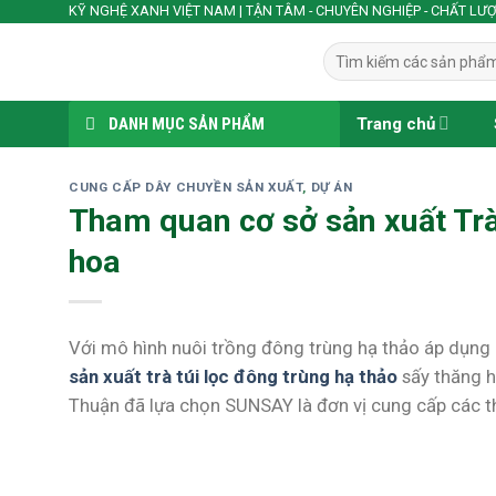
Skip
KỸ NGHỆ XANH VIỆT NAM | TẬN TÂM - CHUYÊN NGHIỆP - CHẤT LƯ
to
Tìm
content
kiếm:
DANH MỤC SẢN PHẨM
Trang chủ
CUNG CẤP DÂY CHUYỀN SẢN XUẤT
,
DỰ ÁN
Tham quan cơ sở sản xuất Trà 
hoa
Với mô hình nuôi trồng đông trùng hạ thảo áp dụng n
sản xuất trà túi lọc đông trùng hạ thảo
sấy thăng h
Thuận đã lựa chọn SUNSAY là đơn vị cung cấp các th