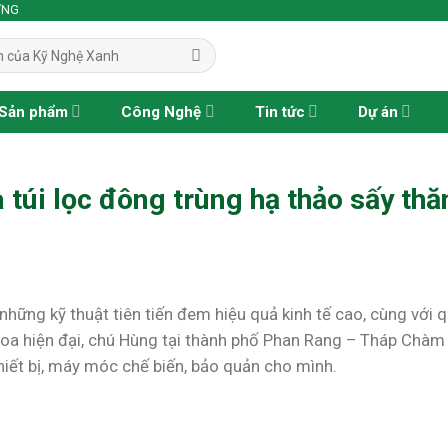
ỢNG
Sản phẩm
Công Nghệ
Tin tức
Dự án
túi lọc đông trùng hạ thảo sấy thă
hững kỹ thuật tiên tiến đem hiệu quả kinh tế cao, cùng với q
oa hiện đại, chú Hùng tại thành phố Phan Rang – Tháp Chàm 
iết bị, máy móc chế biến, bảo quản cho mình.