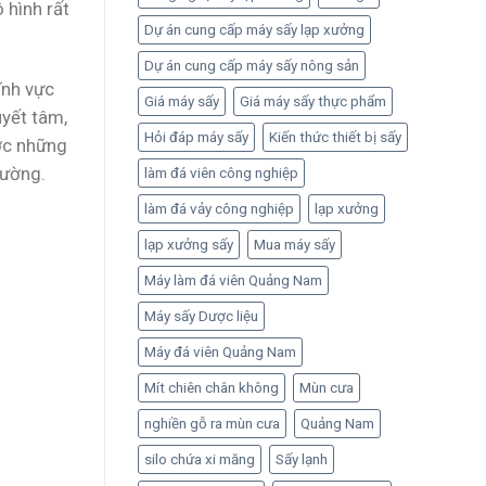
 hình rất
Dự án cung cấp máy sấy lạp xưởng
Dự án cung cấp máy sấy nông sản
ĩnh vực
Giá máy sấy
Giá máy sấy thực phẩm
uyết tâm,
Hỏi đáp máy sấy
Kiến thức thiết bị sấy
ược những
rường.
làm đá viên công nghiệp
làm đá vảy công nghiệp
lạp xưởng
lạp xưởng sấy
Mua máy sấy
Máy làm đá viên Quảng Nam
Máy sấy Dược liệu
Máy đá viên Quảng Nam
Mít chiên chân không
Mùn cưa
nghiền gỗ ra mùn cưa
Quảng Nam
silo chứa xi măng
Sấy lạnh