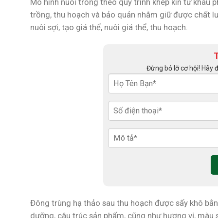
Mô hình nuôi trồng theo quy trình khép kín từ khâu p
trồng, thu hoạch và bảo quản nhằm giữ được chất lượ
nuôi sợi, tạo giá thể, nuôi giá thể, thu hoạch.
Đừng bỏ lỡ cơ hội! Hãy 
Đông trùng hạ thảo sau thu hoạch được sấy khô bằ
dưỡng, câu trúc sản phẩm, cũng như hương vị, màu 