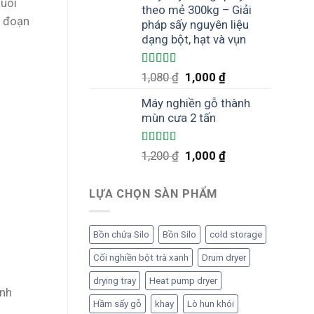
nuôi
theo mẻ 300kg – Giải
i đoạn
pháp sấy nguyên liệu
dạng bột, hạt và vụn
Được xếp
Giá
Giá
1,080
₫
1,000
₫
hạng
5.00
5
gốc
hiện
sao
Máy nghiền gỗ thành
là:
tại
mùn cưa 2 tấn
1,080 ₫.
là:
1,000 ₫.
Được xếp
Giá
Giá
1,200
₫
1,000
₫
hạng
5.00
5
gốc
hiện
sao
là:
tại
LỰA CHỌN SÀN PHẨM
1,200 ₫.
là:
1,000 ₫.
Bồn chứa Silo
Bồn Silo
cold storage
Cối nghiền bột trà xanh
Drum dryer
drying tray
Heat pump dryer
inh
Hầm sấy gỗ
khay
Lò hun khói