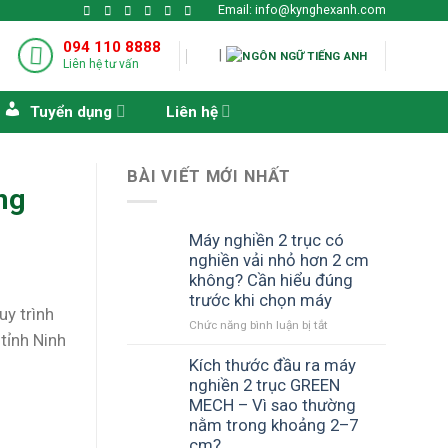
Email: info@kynghexanh.com
094 110 8888
|
Liên hệ tư vấn
Tuyển dụng
Liên hệ
BÀI VIẾT MỚI NHẤT
ng
Máy nghiền 2 trục có
nghiền vải nhỏ hơn 2 cm
không? Cần hiểu đúng
trước khi chọn máy
uy trình
ở
Chức năng bình luận bị tắt
tỉnh Ninh
Máy
nghiền
Kích thước đầu ra máy
2
nghiền 2 trục GREEN
trục
MECH – Vì sao thường
có
nằm trong khoảng 2–7
nghiền
cm?