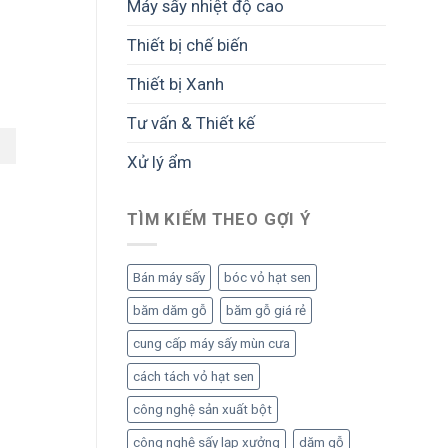
Máy sấy nhiệt độ cao
Thiết bị chế biến
Thiết bị Xanh
Tư vấn & Thiết kế
Xử lý ẩm
TÌM KIẾM THEO GỢI Ý
Bán máy sấy
bóc vỏ hạt sen
băm dăm gỗ
băm gỗ giá rẻ
cung cấp máy sấy mùn cưa
cách tách vỏ hạt sen
công nghệ sản xuất bột
công nghệ sấy lạp xưởng
dăm gỗ