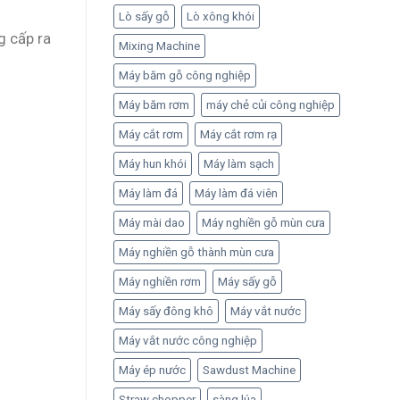
Lò sấy gỗ
Lò xông khói
g cấp ra
Mixing Machine
Máy băm gỗ công nghiệp
Máy băm rơm
máy chẻ củi công nghiệp
Máy cắt rơm
Máy cắt rơm rạ
Máy hun khói
Máy làm sạch
Máy làm đá
Máy làm đá viên
Máy mài dao
Máy nghiền gỗ mùn cưa
Máy nghiền gỗ thành mùn cưa
Máy nghiền rơm
Máy sấy gỗ
Máy sấy đông khô
Máy vắt nước
Máy vắt nước công nghiệp
Máy ép nước
Sawdust Machine
Straw chopper
sàng lúa