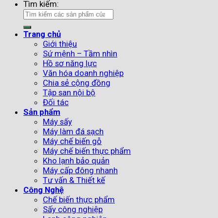
Tìm kiếm:
Trang chủ
Giới thiệu
Sứ mệnh – Tầm nhìn
Hồ sơ năng lực
Văn hóa doanh nghiệp
Chia sẻ cộng đồng
Tập san nội bộ
Đối tác
Sản phẩm
Máy sấy
Máy làm đá sạch
Máy chế biến gỗ
Máy chế biến thực phẩm
Kho lạnh bảo quản
Máy cấp đông nhanh
Tư vấn & Thiết kế
Công Nghệ
Chế biến thực phẩm
Sấy công nghiệp