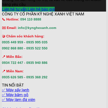
hàng yêu cầu
Liên hệ tư vấn
Liên hệ báo giá
CÔNG TY CỔ PHẦN KỸ NGHỆ XANH VIỆT NAM
📞 Hotline:
094 110 8888
✉️ Email:
info@kynghexanh.com
🤝 Chăm sóc khách hàng:
0935 449 959
-
0935 995 035
0902 868 880
-
0935 522 550
📍 Miền Bắc:
0934 722 447
-
0935 940 886
📍 Miền Nam:
0935 626 585
-
0935 368 292
TIN NỔI BẬT
✅ Máy sấy lạnh
✅ Máy băm gỗ
✅ Máy làm đá viên