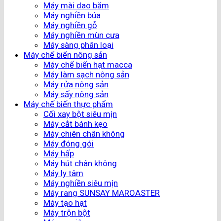
Máy mài dao băm
Máy nghiền búa
Máy nghiền gỗ
Máy nghiền mùn cưa
Máy sàng phân loại
Máy chế biến nông sản
Máy chế biến hạt macca
Máy làm sạch nông sản
Máy rửa nông sản
Máy sấy nông sản
Máy chế biến thực phẩm
Cối xay bột siêu mịn
Máy cắt bánh kẹo
Máy chiên chân không
Máy đóng gói
Máy hấp
Máy hút chân không
Máy ly tâm
Máy nghiền siêu mịn
Máy rang SUNSAY MAROASTER
Máy tạo hạt
Máy trộn bột