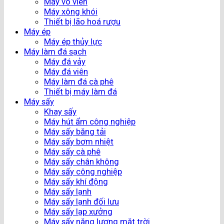
Máy vo viên
Máy xông khói
Thiết bị lão hoá rượu
Máy ép
Máy ép thủy lực
Máy làm đá sạch
Máy đá vảy
Máy đá viên
Máy làm đá cà phê
Thiết bị máy làm đá
Máy sấy
Khay sấy
Máy hút ẩm công nghiệp
Máy sấy băng tải
Máy sấy bơm nhiệt
Máy sấy cà phê
Máy sấy chân không
Máy sấy công nghiệp
Máy sấy khí động
Máy sấy lạnh
Máy sấy lạnh đối lưu
Máy sấy lạp xưởng
Máy sấy năng lượng mặt trời