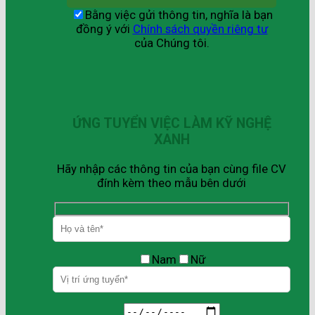
Bằng việc gửi thông tin, nghĩa là bạn
đồng ý với
Chính sách quyền riêng tư
của Chúng tôi.
ỨNG TUYỂN VIỆC LÀM KỸ NGHỆ
XANH
Hãy nhập các thông tin của bạn cùng file CV
đính kèm theo mẫu bên dưới
Nam
Nữ