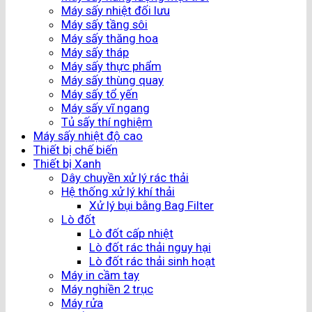
Máy sấy nhiệt đối lưu
Máy sấy tầng sôi
Máy sấy thăng hoa
Máy sấy tháp
Máy sấy thực phẩm
Máy sấy thùng quay
Máy sấy tổ yến
Máy sấy vĩ ngang
Tủ sấy thí nghiệm
Máy sấy nhiệt độ cao
Thiết bị chế biến
Thiết bị Xanh
Dây chuyền xử lý rác thải
Hệ thống xử lý khí thải
Xử lý bụi bằng Bag Filter
Lò đốt
Lò đốt cấp nhiệt
Lò đốt rác thải nguy hại
Lò đốt rác thải sinh hoạt
Máy in cầm tay
Máy nghiền 2 trục
Máy rửa