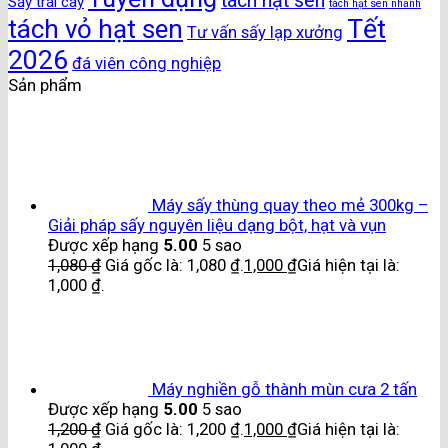
tách hạt sen
Sấy trái cây
tách hạt sen nhanh
Tết
tách vỏ hạt sen
Tư vấn sấy lạp xưởng
2026
đá viên công nghiệp
Sản phẩm
Máy sấy thùng quay theo mẻ 300kg –
Giải pháp sấy nguyên liệu dạng bột, hạt và vụn
Được xếp hạng
5.00
5 sao
1,080
₫
Giá gốc là: 1,080 ₫.
1,000
₫
Giá hiện tại là:
1,000 ₫.
Máy nghiền gỗ thành mùn cưa 2 tấn
Được xếp hạng
5.00
5 sao
1,200
₫
Giá gốc là: 1,200 ₫.
1,000
₫
Giá hiện tại là: