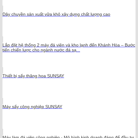
Dây chuyền sản xuất vữa khô xây dựng chất lượng cao
Lắp đặt hệ thống 2 máy đá viên và kho lạnh đến Khánh Hòa – Bước
tiến chiến lược cho ngành nước đá sạ...
Thiết bị sấy thăng hoa SUNSAY
Máy sấy công nghiệp SUNSAY
Máy làm đá viên công nghiệp - Mô hình kinh doanh đáng để đầu tư