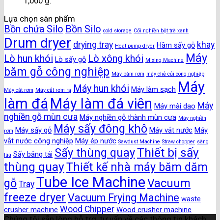
1,000 ₫.
Lựa chọn sàn phẩm
Bồn chứa Silo
Bồn Silo
cold storage
Cối nghiền bột trà xanh
Drum dryer
drying tray
khay
Hầm sấy gỗ
Heat pump dryer
Máy
Lò hun khói
Lò xông khói
Lò sấy gỗ
Mixing Machine
băm gỗ công nghiệp
Máy băm rơm
máy chẻ củi công nghiệp
Máy
Máy hun khói
Máy làm sạch
Máy cắt rơm
Máy cắt rơm rạ
làm đá
Máy làm đá viên
Máy
Máy mài dao
nghiền gỗ mùn cưa
Máy nghiền gỗ thành mùn cưa
Máy nghiền
Máy sấy đông khô
Máy sấy gỗ
Máy vắt nước
Máy
rơm
vắt nước công nghiệp
Máy ép nước
Sawdust Machine
Straw chopper
sàng
Thiết bị sấy
Sấy thùng quay
Sấy băng tải
lúa
thùng quay
Thiết kế nhà máy băm dăm
Tube Ice Machine
gỗ
Vacuum
Tray
freeze dryer
Vacuum Frying Machine
waste
Wood Chipper
crusher machine
Wood crusher machine
Chúng tôi sẵn lòng hỗ trợ, tư vấn về các thông tin khách