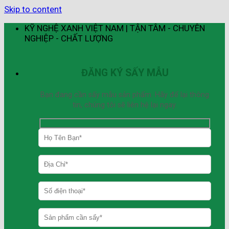
Skip to content
KỸ NGHỆ XANH VIỆT NAM | TẬN TÂM - CHUYÊN
NGHIỆP - CHẤT LƯỢNG
ĐĂNG KÝ SẤY MẪU
Bạn đang cần sấy mẫu sản phẩm. Hãy để lại thông
tin, chúng tôi sẽ liên hệ lại ngay.