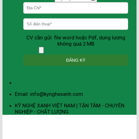
CV cần gửi: file word hoặc Pdf, dung lượng
không quá 2 MB
Email: info@kynghexanh.com
KỸ NGHỆ XANH VIỆT NAM | TẬN TÂM - CHUYÊN
NGHIỆP - CHẤT LƯỢNG