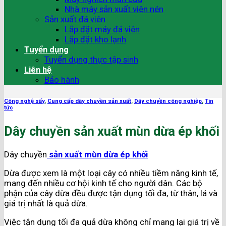
Nhà máy sản xuất viên nén
Sản xuất đá viên
Lắp đặt máy đá viên
Lắp đặt kho lạnh
Tuyển dụng
Tuyển dụng thực tập sinh
Liên hệ
Bảo hành
Công nghệ sấy
,
Cung cấp dây chuyền sản xuất
,
Dây chuyền công nghiệp
,
Tin
tức
Dây chuyền sản xuất mùn dừa ép khối
Dây chuyền
sản xuất mùn dừa ép khối
Dừa được xem là một loại cây có nhiều tiềm năng kinh tế,
mang đến nhiều cơ hội kinh tế cho người dân. Các bộ
phận của cây dừa đều được tận dụng tối đa, từ thân, lá và
giá trị nhất là quả dừa.
Việc tận dụng tối đa quả dừa không chỉ mang lại giá trị về