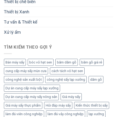
Thiết bị chế biến
Thiết bị Xanh
Tư vấn & Thiết kế
Xử lý ẩm
TÌM KIẾM THEO GỢI Ý
Bán máy sấy
bóc vỏ hạt sen
băm dăm gỗ
băm gỗ giá rẻ
cung cấp máy sấy mùn cưa
cách tách vỏ hạt sen
công nghệ sản xuất bột
công nghệ sấy lạp xưởng
dăm gỗ
Dự án cung cấp máy sấy lạp xưởng
Dự án cung cấp máy sấy nông sản
Giá máy sấy
Giá máy sấy thực phẩm
Hỏi đáp máy sấy
Kiến thức thiết bị sấy
làm đá viên công nghiệp
làm đá vảy công nghiệp
lạp xưởng