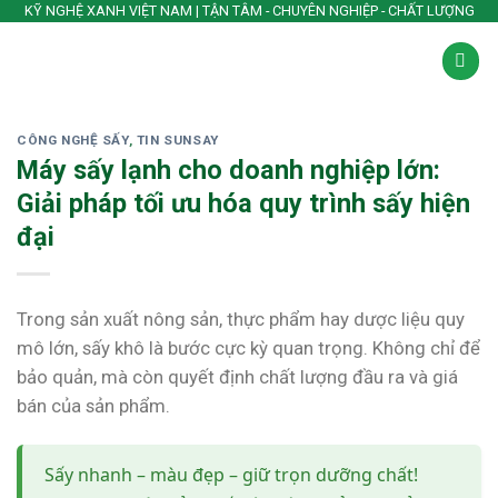
Skip
KỸ NGHỆ XANH VIỆT NAM | TẬN TÂM - CHUYÊN NGHIỆP - CHẤT LƯỢNG
to
content
CÔNG NGHỆ SẤY
,
TIN SUNSAY
Máy sấy lạnh cho doanh nghiệp lớn:
Giải pháp tối ưu hóa quy trình sấy hiện
đại
Trong sản xuất nông sản, thực phẩm hay dược liệu quy
mô lớn, sấy khô là bước cực kỳ quan trọng. Không chỉ để
bảo quản, mà còn quyết định chất lượng đầu ra và giá
bán của sản phẩm.
Sấy nhanh – màu đẹp – giữ trọn dưỡng chất!