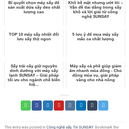
Bí quyết chọn máy sấy để
Khô bề mặt nhưng ướt lõi –
sản xuất dứa sấy dẻo chất
Vấn đề dai dẳng trong sấy
lượng cao
khô và lời giải từ công
nghệ SUNSAY
TOP 10 máy sấy nhiệt đối
5 lưu ý để mua máy sấy
lưu sấy thịt ngon
mắc ca chất lượng
Sấy trái cây giữ nguyên
Máy sấy cà phê giúp giảm
dinh dưỡng với máy sấy
ẩm nhanh mùa đông - Chủ
lạnh SUNSAY – Giải pháp
động mùa vụ, giải pháp
tối ưu cho ngành chế biến
vàng cho nhà nông
hiệ...
This entry was posted in
Công nghệ sấy
,
Tin SUNSAY
. Bookmark the