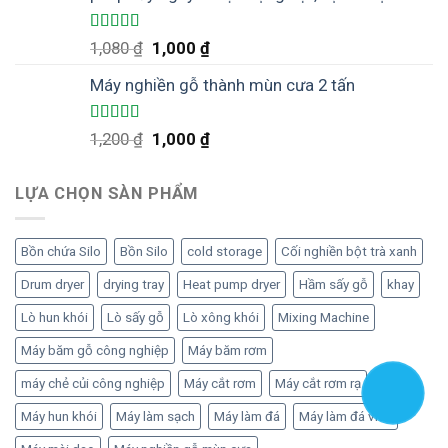
Được xếp
Giá
Giá
1,080
₫
1,000
₫
hạng
5.00
5
gốc
hiện
sao
Máy nghiền gỗ thành mùn cưa 2 tấn
là:
tại
1,080 ₫.
là:
1,000 ₫.
Được xếp
Giá
Giá
1,200
₫
1,000
₫
hạng
5.00
5
gốc
hiện
sao
là:
tại
LỰA CHỌN SÀN PHẨM
1,200 ₫.
là:
1,000 ₫.
Bồn chứa Silo
Bồn Silo
cold storage
Cối nghiền bột trà xanh
Drum dryer
drying tray
Heat pump dryer
Hầm sấy gỗ
khay
Lò hun khói
Lò sấy gỗ
Lò xông khói
Mixing Machine
Máy băm gỗ công nghiệp
Máy băm rơm
máy chẻ củi công nghiệp
Máy cắt rơm
Máy cắt rơm rạ
Máy hun khói
Máy làm sạch
Máy làm đá
Máy làm đá viên