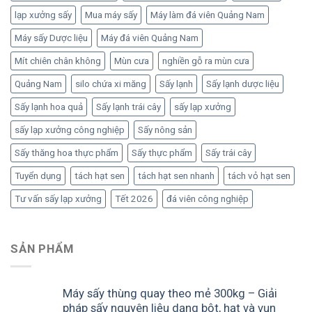
lạp xưởng sấy
Mua máy sấy
Máy làm đá viên Quảng Nam
Máy sấy Dược liệu
Máy đá viên Quảng Nam
Mít chiên chân không
Mùn cưa
nghiền gỗ ra mùn cưa
Quảng Nam
silo chứa xi măng
Sấy lạnh
Sấy lạnh dược liệu
Sấy lạnh hoa quả
Sấy lạnh trái cây
sấy lạp xưởng
sấy lạp xưởng công nghiệp
Sấy nông sản
Sấy thăng hoa thực phẩm
Sấy thực phẩm
Sấy trái cây
Tuyển dụng
tách hạt sen
tách hạt sen nhanh
tách vỏ hạt sen
Tư vấn sấy lạp xưởng
Tết 2026
đá viên công nghiệp
SẢN PHẨM
Máy sấy thùng quay theo mẻ 300kg – Giải
pháp sấy nguyên liệu dạng bột, hạt và vụn