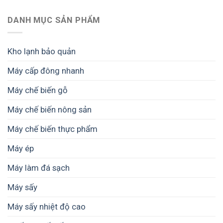
Công
xưởng
nghệ
chế
chế
DANH MỤC SẢN PHẨM
biến
biến
gỗ
thực
–
phẩm
Giải
Kho lạnh bảo quản
khô
pháp
–
tối
Máy cấp đông nhanh
Giải
ưu
pháp
vận
Máy chế biến gỗ
nâng
hành
cao
và
chất
Máy chế biến nông sản
nâng
lượng
cao
và
Máy chế biến thực phẩm
lợi
giá
nhuận
trị
Máy ép
sản
phẩm
Máy làm đá sạch
Máy sấy
Máy sấy nhiệt độ cao