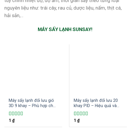
tùy chỉnh nhiệt độ, độ ẩm, thời gian sấy theo từng loại
nguyên liệu như: trái cây, rau củ, dược liệu, nấm, thịt cá,
hải sản,…
MÁY SẤY LẠNH SUNSAY!
Máy sấy lạnh đối lưu gió
Máy sấy lạnh đối lưu 20
3D 9 khay – Phù hợp cho
khay PID – Hiệu quả và
các hộ kinh doanh gia
tiết kiệm điện năng trong
đình sấy đa dạng các loại
sấy khô thực phẩm
Được xếp
1
₫
Được xếp
1
₫
thực phẩm và nông sản
hạng
5.00
5
hạng
5.00
5
sao
sao