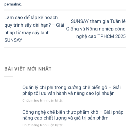
permalink
.
Làm sao để lập kế hoạch
SUNSAY tham gia Tuần lễ
quy trình sấy dài hạn? – Giải
Giống và Nông nghiệp công
pháp từ máy sấy lạnh
nghệ cao TP.HCM 2025
SUNSAY
BÀI VIẾT MỚI NHẤT
Quản lý chi phí trong xưởng chế biến gỗ – Giải
pháp tối ưu vận hành và nâng cao lợi nhuận
ở
Chức năng bình luận bị tắt
Quản
lý
Công nghệ chế biến thực phẩm khô – Giải pháp
chi
nâng cao chất lượng và giá trị sản phẩm
phí
ở
Chức năng bình luận bị tắt
trong