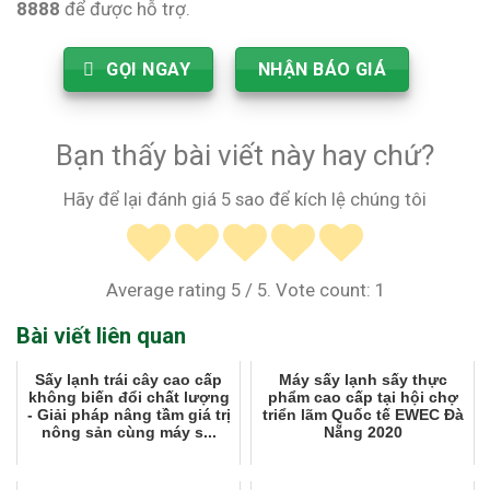
8888
để được hỗ trợ.
GỌI NGAY
NHẬN BÁO GIÁ
Bạn thấy bài viết này hay chứ?
Hãy để lại đánh giá 5 sao để kích lệ chúng tôi
Average rating
5
/ 5. Vote count:
1
Bài viết liên quan
Sấy lạnh trái cây cao cấp
Máy sấy lạnh sấy thực
không biến đổi chất lượng
phẩm cao cấp tại hội chợ
- Giải pháp nâng tầm giá trị
triển lãm Quốc tế EWEC Đà
nông sản cùng máy s...
Nẵng 2020