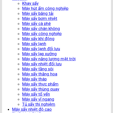
Khay sấy
Máy hút ẩm công nghiệp
Máy sấy băng tải
Máy sấy bơm nhiệt
Máy sấy cà phê
Máy sấy chân không
Máy sấy công nghiệp
Máy sấy khí động
Máy sấy lạnh
Máy sấy lạnh đối lưu
Máy sấy lạp xưởng
Máy sấy năng lượng mặt trời
Máy sấy nhiệt đối lưu
Máy sấy tầng sôi
Máy sấy thăng hoa
Máy sấy tháp
Máy sấy thực phẩm
Máy sấy thùng quay
Máy sấy tổ yến
Máy sấy vĩ ngang
Tủ sấy thí nghiệm
Máy sấy nhiệt độ cao