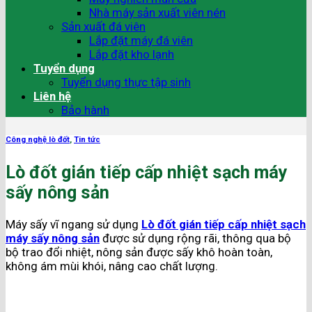
Nhà máy sản xuất viên nén
Sản xuất đá viên
Lắp đặt máy đá viên
Lắp đặt kho lạnh
Tuyển dụng
Tuyển dụng thực tập sinh
Liên hệ
Bảo hành
Công nghệ lò đốt
,
Tin tức
Lò đốt gián tiếp cấp nhiệt sạch máy
sấy nông sản
Máy sấy vĩ ngang sử dụng
Lò đốt gián tiếp cấp nhiệt sạch
máy sấy nông sản
được sử dụng rộng rãi, thông qua bộ
bộ trao đổi nhiệt, nông sản được sấy khô hoàn toàn,
không ám mùi khói, nâng cao chất lượng.