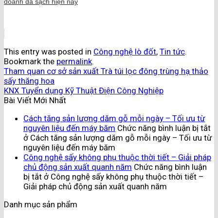
doanh đá sạch hiện nay
This entry was posted in
Công nghệ lò đốt
,
Tin tức
.
Bookmark the
permalink
.
Tham quan cơ sở sản xuất Trà túi lọc đông trùng hạ thảo
sấy thăng hoa
KNX Tuyển dụng Kỹ Thuật Điện Công Nghiệp
Bài Viết Mới Nhất
Cách tăng sản lượng dăm gỗ mỗi ngày – Tối ưu từ
nguyên liệu đến máy băm
Chức năng bình luận bị tắt
ở Cách tăng sản lượng dăm gỗ mỗi ngày – Tối ưu từ
nguyên liệu đến máy băm
Công nghệ sấy không phụ thuộc thời tiết – Giải pháp
chủ động sản xuất quanh năm
Chức năng bình luận
bị tắt
ở Công nghệ sấy không phụ thuộc thời tiết –
Giải pháp chủ động sản xuất quanh năm
Danh mục sản phẩm