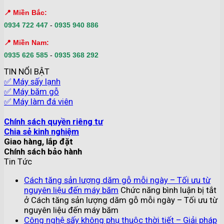
📍 Miền Bắc:
0934 722 447
-
0935 940 886
📍 Miền Nam:
0935 626 585
-
0935 368 292
TIN NỔI BẬT
✅ Máy sấy lạnh
✅ Máy băm gỗ
✅ Máy làm đá viên
Chính sách quyền riêng tư
Chia sẻ kinh nghiệm
Giao hàng, lắp đặt
Chính sách bảo hành
Tin Tức
Cách tăng sản lượng dăm gỗ mỗi ngày – Tối ưu từ
nguyên liệu đến máy băm
Chức năng bình luận bị tắt
ở Cách tăng sản lượng dăm gỗ mỗi ngày – Tối ưu từ
nguyên liệu đến máy băm
Công nghệ sấy không phụ thuộc thời tiết – Giải pháp