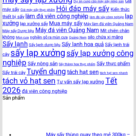
Giá
Dự án cung cấp máy sấy nông sản
Hỏi đáp máy sấy
máy sấy
Kiến thức
Giá máy sấy thực phẩm
làm đá viên công nghiệp
lạp
thiết bị sấy
làm đá vảy công nghiệp
xưởng
Mua máy sấy
lạp xưởng sấy
Máy làm đá viên Quảng Nam
Máy đá viên Quảng Nam
Mít chiên chân
Máy sấy Dược liệu
không
silo chứa xi măng
nghiền gỗ ra mùn cưa
Mùn cưa
Quảng Nam
Sấy lạnh
Sấy lạnh hoa quả
Sấy lạnh trái
Sấy lạnh dược liệu
sấy lạp xưởng
sấy lạp xưởng công
cây
nghiệp
Sấy nông sản
Sấy thực phẩm
Sấy thăng hoa thực phẩm
Tuyển dụng
tách hạt sen
Sấy trái cây
tách hạt sen nhanh
Tết
tách vỏ hạt sen
Tư vấn sấy lạp xưởng
2026
đá viên công nghiệp
Sản phẩm
Máy sấy thùng quay theo mẻ 300kg –