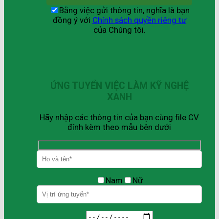
Bằng việc gửi thông tin, nghĩa là bạn
đồng ý với
Chính sách quyền riêng tư
của Chúng tôi.
ỨNG TUYỂN VIỆC LÀM KỸ NGHỆ
XANH
Hãy nhập các thông tin của bạn cùng file CV
đính kèm theo mẫu bên dưới
Nam
Nữ