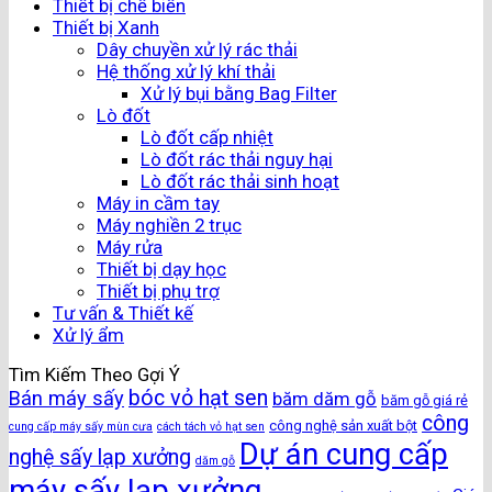
Thiết bị chế biến
Thiết bị Xanh
Dây chuyền xử lý rác thải
Hệ thống xử lý khí thải
Xử lý bụi bằng Bag Filter
Lò đốt
Lò đốt cấp nhiệt
Lò đốt rác thải nguy hại
Lò đốt rác thải sinh hoạt
Máy in cầm tay
Máy nghiền 2 trục
Máy rửa
Thiết bị dạy học
Thiết bị phụ trợ
Tư vấn & Thiết kế
Xử lý ẩm
Tìm Kiếm Theo Gợi Ý
bóc vỏ hạt sen
Bán máy sấy
băm dăm gỗ
băm gỗ giá rẻ
công
công nghệ sản xuất bột
cung cấp máy sấy mùn cưa
cách tách vỏ hạt sen
Dự án cung cấp
nghệ sấy lạp xưởng
dăm gỗ
máy sấy lạp xưởng