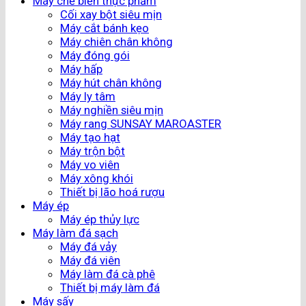
Máy chế biến thực phẩm
Cối xay bột siêu mịn
Máy cắt bánh kẹo
Máy chiên chân không
Máy đóng gói
Máy hấp
Máy hút chân không
Máy ly tâm
Máy nghiền siêu mịn
Máy rang SUNSAY MAROASTER
Máy tạo hạt
Máy trộn bột
Máy vo viên
Máy xông khói
Thiết bị lão hoá rượu
Máy ép
Máy ép thủy lực
Máy làm đá sạch
Máy đá vảy
Máy đá viên
Máy làm đá cà phê
Thiết bị máy làm đá
Máy sấy