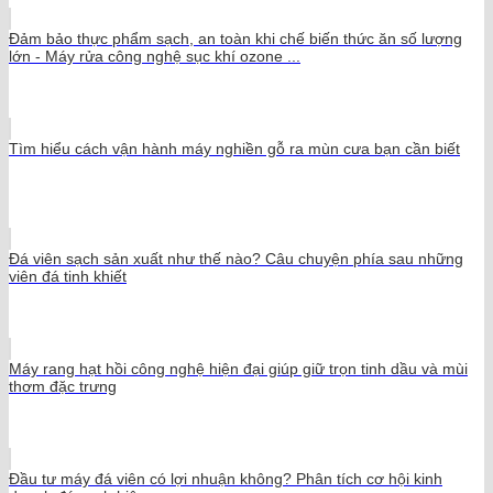
Đảm bảo thực phẩm sạch, an toàn khi chế biến thức ăn số lượng
lớn - Máy rửa công nghệ sục khí ozone ...
Tìm hiểu cách vận hành máy nghiền gỗ ra mùn cưa bạn cần biết
Đá viên sạch sản xuất như thế nào? Câu chuyện phía sau những
viên đá tinh khiết
Máy rang hạt hồi công nghệ hiện đại giúp giữ trọn tinh dầu và mùi
thơm đặc trưng
Đầu tư máy đá viên có lợi nhuận không? Phân tích cơ hội kinh