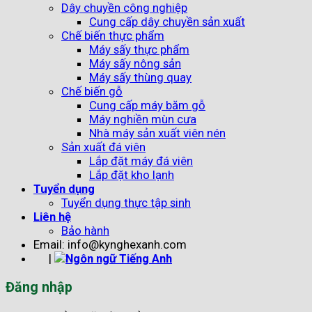
Dây chuyền công nghiệp
Cung cấp dây chuyền sản xuất
Chế biến thực phẩm
Máy sấy thực phẩm
Máy sấy nông sản
Máy sấy thùng quay
Chế biến gỗ
Cung cấp máy băm gỗ
Máy nghiền mùn cưa
Nhà máy sản xuất viên nén
Sản xuất đá viên
Lắp đặt máy đá viên
Lắp đặt kho lạnh
Tuyển dụng
Tuyển dụng thực tập sinh
Liên hệ
Bảo hành
Email: info@kynghexanh.com
|
Đăng nhập