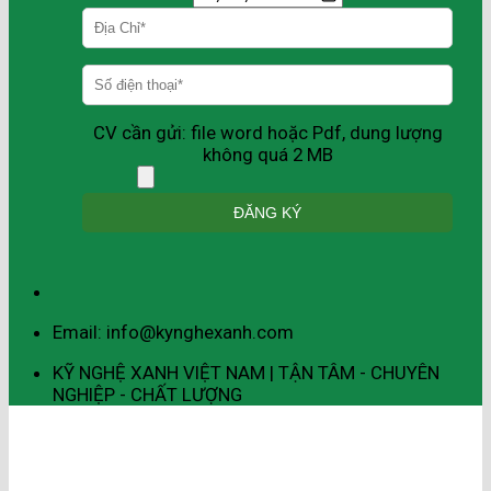
CV cần gửi: file word hoặc Pdf, dung lượng
không quá 2 MB
Email: info@kynghexanh.com
KỸ NGHỆ XANH VIỆT NAM | TẬN TÂM - CHUYÊN
NGHIỆP - CHẤT LƯỢNG