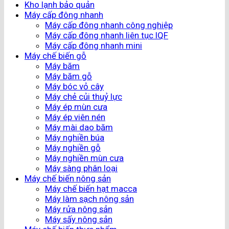
Kho lạnh bảo quản
Máy cấp đông nhanh
Máy cấp đông nhanh công nghiệp
Máy cấp đông nhanh liên tục IQF
Máy cấp đông nhanh mini
Máy chế biến gỗ
Máy băm
Máy băm gỗ
Máy bóc vỏ cây
Máy chẻ củi thuỷ lực
Máy ép mùn cưa
Máy ép viên nén
Máy mài dao băm
Máy nghiền búa
Máy nghiền gỗ
Máy nghiền mùn cưa
Máy sàng phân loại
Máy chế biến nông sản
Máy chế biến hạt macca
Máy làm sạch nông sản
Máy rửa nông sản
Máy sấy nông sản