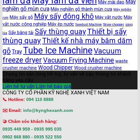
làm đá
Máy làm đá viên
Máy
Máy mài dao
nghiền gỗ mùn cưa
Máy nghiền gỗ thành mùn cưa
Máy nghiền
Máy sấy đông khô
Máy sấy gỗ
Máy vắt nước
Máy
rơm
vắt nước công nghiệp
Máy ép nước
Sawdust Machine
Straw chopper
sàng
Thiết bị sấy
Sấy thùng quay
Sấy băng tải
lúa
thùng quay
Thiết kế nhà máy băm dăm
Tube Ice Machine
gỗ
Vacuum
Tray
freeze dryer
Vacuum Frying Machine
waste
Wood Chipper
crusher machine
Wood crusher machine
Chúng tôi sẵn lòng hỗ trợ, tư vấn về các thông tin khách
hàng yêu cầu
Liên hệ tư vấn
Liên hệ báo giá
CÔNG TY CỔ PHẦN KỸ NGHỆ XANH VIỆT NAM
📞 Hotline:
094 110 8888
✉️ Email:
info@kynghexanh.com
🤝 Chăm sóc khách hàng:
0935 449 959
-
0935 995 035
0902 868 880
-
0935 522 550