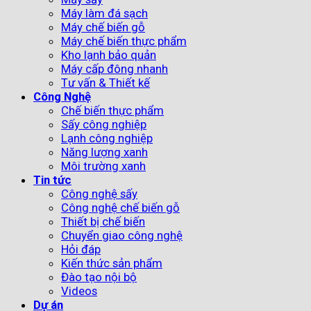
Máy làm đá sạch
Máy chế biến gỗ
Máy chế biến thực phẩm
Kho lạnh bảo quản
Máy cấp đông nhanh
Tư vấn & Thiết kế
Công Nghệ
Chế biến thực phẩm
Sấy công nghiệp
Lạnh công nghiệp
Năng lượng xanh
Môi trường xanh
Tin tức
Công nghệ sấy
Công nghệ chế biến gỗ
Thiết bị chế biến
Chuyển giao công nghệ
Hỏi đáp
Kiến thức sản phẩm
Đào tạo nội bộ
Videos
Dự án