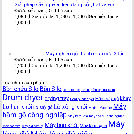
Giải pháp sấy nguyên liệu dạng bột, hạt và vụn
Được xếp hạng
5.00
5 sao
1,080
₫
Giá gốc là: 1,080 ₫.
1,000
₫
Giá hiện tại là:
1,000 ₫.
Máy nghiền gỗ thành mùn cưa 2 tấn
Được xếp hạng
5.00
5 sao
1,200
₫
Giá gốc là: 1,200 ₫.
1,000
₫
Giá hiện tại là:
1,000 ₫.
Lựa chọn sàn phẩm
Bồn chứa Silo
Bồn Silo
cold storage
Cối nghiền bột trà xanh
Drum dryer
drying tray
khay
Hầm sấy gỗ
Heat pump dryer
Máy
Lò hun khói
Lò xông khói
Lò sấy gỗ
Mixing Machine
băm gỗ công nghiệp
Máy băm rơm
máy chẻ củi công nghiệp
Máy
Máy hun khói
Máy làm sạch
Máy cắt rơm
Máy cắt rơm rạ