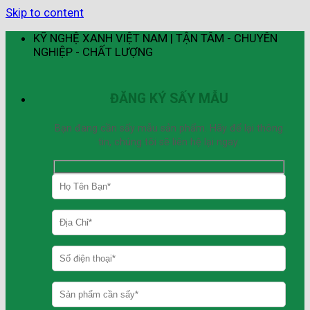
Skip to content
KỸ NGHỆ XANH VIỆT NAM | TẬN TÂM - CHUYÊN
NGHIỆP - CHẤT LƯỢNG
ĐĂNG KÝ SẤY MẪU
Bạn đang cần sấy mẫu sản phẩm. Hãy để lại thông
tin, chúng tôi sẽ liên hệ lại ngay.