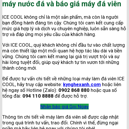
máy nước đá và báo giá máy đá viên
ICE COOL không chỉ là một sản phẩm, mà còn là người
bạn đồng hành đáng tin cậy. Chúng tôi cam kết cung cấp
mức giá hợp lý và dịch vụ chuyên nghiệp, luôn sẵn sàng hỗ
trợ và đáp ứng mọi yêu cầu của khách hàng.
Với ICE COOL, quý khách không chỉ đầu tư vào chất lượng
mà còn thiết lập một mối quan hệ hợp tác lâu dài và bền
vững. Chúng tôi cam kết mang lại giá trị vượt trội và sự
hài lòng tuyệt đối, giúp quý khách tự tin vươn tới những
thành công mới.
Để được tư vấn chi tiết về những loại máy làm đá viên ICE
COOL, hãy truy cập website:
kynghexanh.com
hoặc liên
hệ ngay số Hotline (Zalo):
0902 868 880
hoặc qua số
tổng đài:
094 110 8888
để được hỗ trợ.
Nhận báo giá
Gọi Ngay
Thông tin chi tiết về máy làm đá viên sẽ được cập nhật
trong quá trình tư vấn, trao đổi. Chính vì thế, đừng ngại
ngần mà hãy liên hệ ngay với chúng tôi nhé!