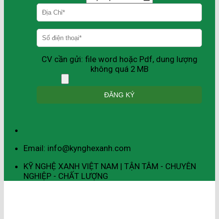
CV cần gửi: file word hoặc Pdf, dung lượng
không quá 2 MB
Email: info@kynghexanh.com
KỸ NGHỆ XANH VIỆT NAM | TẬN TÂM - CHUYÊN
NGHIỆP - CHẤT LƯỢNG