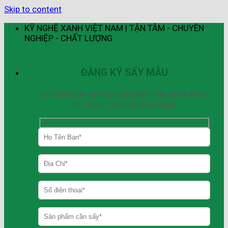
Skip to content
KỸ NGHỆ XANH VIỆT NAM | TẬN TÂM - CHUYÊN
NGHIỆP - CHẤT LƯỢNG
ĐĂNG KÝ SẤY MẪU
Bạn đang cần sấy mẫu sản phẩm. Hãy để lại thông
tin, chúng tôi sẽ liên hệ lại ngay.