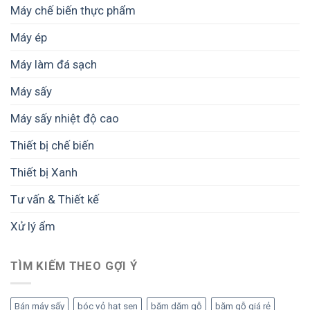
nằm
Máy chế biến thực phẩm
trong
khoảng
Máy ép
2–
7
Máy làm đá sạch
cm?
Máy sấy
Máy sấy nhiệt độ cao
Thiết bị chế biến
Thiết bị Xanh
Tư vấn & Thiết kế
Xử lý ẩm
TÌM KIẾM THEO GỢI Ý
Bán máy sấy
bóc vỏ hạt sen
băm dăm gỗ
băm gỗ giá rẻ