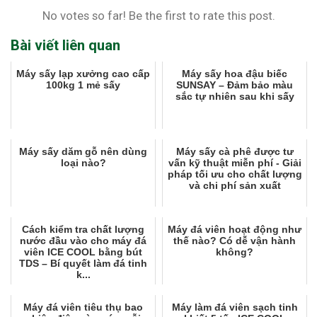
No votes so far! Be the first to rate this post.
Bài viết liên quan
Máy sấy lạp xưởng cao cấp
Máy sấy hoa đậu biếc
100kg 1 mẻ sấy
SUNSAY – Đảm bảo màu
sắc tự nhiên sau khi sấy
Máy sấy dăm gỗ nên dùng
Máy sấy cà phê được tư
loại nào?
vấn kỹ thuật miễn phí - Giải
pháp tối ưu cho chất lượng
và chi phí sản xuất
Cách kiểm tra chất lượng
Máy đá viên hoạt động như
nước đầu vào cho máy đá
thế nào? Có dễ vận hành
viên ICE COOL bằng bút
không?
TDS – Bí quyết làm đá tinh
k...
Máy đá viên tiêu thụ bao
Máy làm đá viên sạch tinh