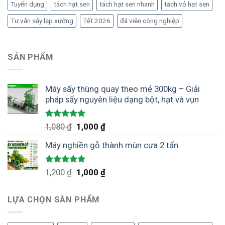
Tuyển dụng
tách hạt sen
tách hạt sen nhanh
tách vỏ hạt sen
Tư vấn sấy lạp xưởng
Tết 2026
đá viên công nghiệp
SẢN PHẨM
Máy sấy thùng quay theo mẻ 300kg – Giải
pháp sấy nguyên liệu dạng bột, hạt và vụn
Được xếp
Giá
Giá
1,080
₫
1,000
₫
hạng
5.00
gốc
hiện
5 sao
Máy nghiền gỗ thành mùn cưa 2 tấn
là:
tại
1,080 ₫.
là:
1,000 ₫.
Được xếp
Giá
Giá
1,200
₫
1,000
₫
hạng
5.00
gốc
hiện
5 sao
là:
tại
LỰA CHỌN SÀN PHẨM
1,200 ₫.
là:
1,000 ₫.