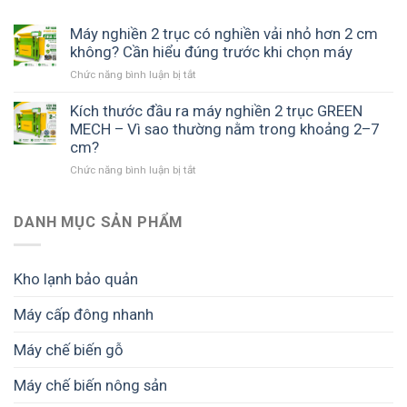
Máy nghiền 2 trục có nghiền vải nhỏ hơn 2 cm
không? Cần hiểu đúng trước khi chọn máy
ở
Chức năng bình luận bị tắt
Máy
nghiền
Kích thước đầu ra máy nghiền 2 trục GREEN
2
MECH – Vì sao thường nằm trong khoảng 2–7
trục
cm?
có
ở
Chức năng bình luận bị tắt
nghiền
Kích
vải
thước
nhỏ
đầu
DANH MỤC SẢN PHẨM
hơn
ra
2
máy
cm
nghiền
không?
Kho lạnh bảo quản
2
Cần
trục
hiểu
Máy cấp đông nhanh
GREEN
đúng
MECH
trước
Máy chế biến gỗ
–
khi
Vì
chọn
sao
Máy chế biến nông sản
máy
thường