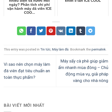
nhiêu điện và nước mỗi
khiết 5 tấn ICE COOL
ngày? Phân tích chi phí
vận hành máy đá viên ICE
COO...
This entry was posted in
Tin tức
,
Máy làm đá
. Bookmark the
permalink
.
Máy sấy cà phê giúp giảm
Vì sao nên chọn máy làm
ẩm nhanh mùa đông – Chủ
đá viên đạt tiêu chuẩn an
động mùa vụ, giải pháp
toàn thực phẩm?
vàng cho nhà nông
BÀI VIẾT MỚI NHẤT