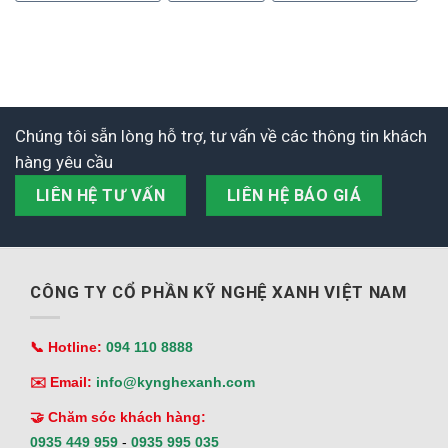
Chúng tôi sẵn lòng hỗ trợ, tư vấn về các thông tin khách
hàng yêu cầu
LIÊN HỆ TƯ VẤN
LIÊN HỆ BÁO GIÁ
CÔNG TY CỔ PHẦN KỸ NGHỆ XANH VIỆT NAM
📞 Hotline:
094 110 8888
✉️ Email:
info@kynghexanh.com
🤝 Chăm sóc khách hàng:
0935 449 959
-
0935 995 035