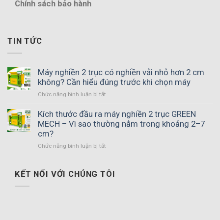
Chính sách bảo hành
TIN TỨC
Máy nghiền 2 trục có nghiền vải nhỏ hơn 2 cm
không? Cần hiểu đúng trước khi chọn máy
ở
Chức năng bình luận bị tắt
Máy
nghiền
Kích thước đầu ra máy nghiền 2 trục GREEN
2
MECH – Vì sao thường nằm trong khoảng 2–7
trục
cm?
có
ở
Chức năng bình luận bị tắt
nghiền
Kích
vải
thước
nhỏ
đầu
KẾT NỐI VỚI CHÚNG TÔI
hơn
ra
2
máy
cm
nghiền
không?
2
Cần
trục
hiểu