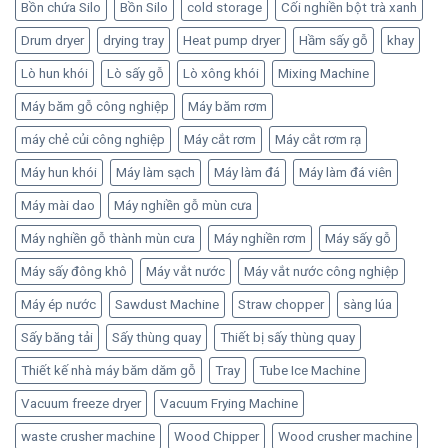
Bồn chứa Silo
Bồn Silo
cold storage
Cối nghiền bột trà xanh
Drum dryer
drying tray
Heat pump dryer
Hầm sấy gỗ
khay
Lò hun khói
Lò sấy gỗ
Lò xông khói
Mixing Machine
Máy băm gỗ công nghiệp
Máy băm rơm
máy chẻ củi công nghiệp
Máy cắt rơm
Máy cắt rơm rạ
Máy hun khói
Máy làm sạch
Máy làm đá
Máy làm đá viên
Máy mài dao
Máy nghiền gỗ mùn cưa
Máy nghiền gỗ thành mùn cưa
Máy nghiền rơm
Máy sấy gỗ
Máy sấy đông khô
Máy vắt nước
Máy vắt nước công nghiệp
Máy ép nước
Sawdust Machine
Straw chopper
sàng lúa
Sấy băng tải
Sấy thùng quay
Thiết bị sấy thùng quay
Thiết kế nhà máy băm dăm gỗ
Tray
Tube Ice Machine
Vacuum freeze dryer
Vacuum Frying Machine
waste crusher machine
Wood Chipper
Wood crusher machine