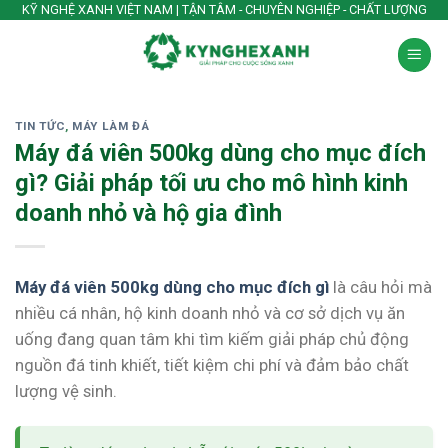
Skip
KỸ NGHỆ XANH VIỆT NAM | TẬN TÂM - CHUYÊN NGHIỆP - CHẤT LƯỢNG
to
content
TIN TỨC
,
MÁY LÀM ĐÁ
Máy đá viên 500kg dùng cho mục đích
gì? Giải pháp tối ưu cho mô hình kinh
doanh nhỏ và hộ gia đình
Máy đá viên 500kg dùng cho mục đích gì
là câu hỏi mà
nhiều cá nhân, hộ kinh doanh nhỏ và cơ sở dịch vụ ăn
uống đang quan tâm khi tìm kiếm giải pháp chủ động
nguồn đá tinh khiết, tiết kiệm chi phí và đảm bảo chất
lượng vệ sinh.