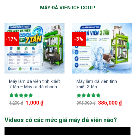
MÁY ĐÁ VIÊN ICE COOL!
-17%
-3%
Máy làm đá viên tinh khiết
Máy làm đá viên tinh
7 tấn – Máy ra đá nhanh
khiết 3 tấn
chỉ trong 1 giờ đồng hồ
Giá
1,000
₫
Giá
Giá
385,000
₫
Giá
Được xếp
Được xếp
1,200
₫
395,000
₫
gốc
hiện
gốc
hiện
hạng
5.00
hạng
5.00
là:
tại
là:
tại
5 sao
5 sao
1,200 ₫.
là:
395,000 ₫.
là:
1,000 ₫.
385,00
Videos có các mức giá máy đá viên nào?