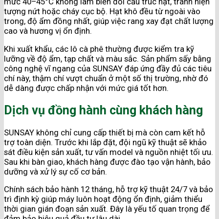
mức 40–45°C không làm biến đổi cấu trúc hạt, tránh hiện
tượng nứt hoặc cháy cục bộ. Hạt khô đều từ ngoài vào
trong, độ ẩm đồng nhất, giúp việc rang xay đạt chất lượng
cao và hương vị ổn định.
Khi xuất khẩu, các lô cà phê thường được kiểm tra kỹ
lưỡng về độ ẩm, tạp chất và màu sắc. Sản phẩm sấy bằng
công nghệ vĩ ngang của SUNSAY đáp ứng đầy đủ các tiêu
chí này, thậm chí vượt chuẩn ở một số thị trường, nhờ đó
dễ dàng được chấp nhận với mức giá tốt hơn.
Dịch vụ đồng hành cùng khách hàng
SUNSAY không chỉ cung cấp thiết bị mà còn cam kết hỗ
trợ toàn diện. Trước khi lắp đặt, đội ngũ kỹ thuật sẽ khảo
sát điều kiện sản xuất, tư vấn model và nguồn nhiệt tối ưu.
Sau khi bàn giao, khách hàng được đào tạo vận hành, bảo
dưỡng và xử lý sự cố cơ bản.
Chính sách bảo hành 12 tháng, hỗ trợ kỹ thuật 24/7 và bảo
trì định kỳ giúp máy luôn hoạt động ổn định, giảm thiểu
thời gian gián đoạn sản xuất. Đây là yếu tố quan trọng để
đảm bảo hiệu quả đầu tư lâu dài.