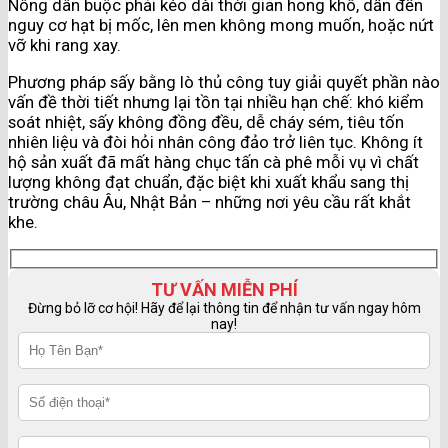
Nông dân buộc phải kéo dài thời gian hong khô, dẫn đến
nguy cơ hạt bị mốc, lên men không mong muốn, hoặc nứt
vỡ khi rang xay.
Phương pháp sấy bằng lò thủ công tuy giải quyết phần nào
vấn đề thời tiết nhưng lại tồn tại nhiều hạn chế: khó kiểm
soát nhiệt, sấy không đồng đều, dễ cháy sém, tiêu tốn
nhiên liệu và đòi hỏi nhân công đảo trở liên tục. Không ít
hộ sản xuất đã mất hàng chục tấn cà phê mỗi vụ vì chất
lượng không đạt chuẩn, đặc biệt khi xuất khẩu sang thị
trường châu Âu, Nhật Bản – những nơi yêu cầu rất khắt
khe.
TƯ VẤN MIỄN PHÍ
Đừng bỏ lỡ cơ hội! Hãy để lại thông tin để nhận tư vấn ngay hôm
nay!