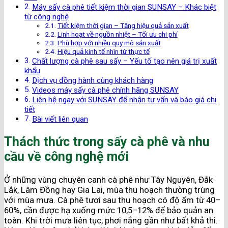
Máy sấy cà phê tiết kiệm thời gian SUNSAY – Khác biệt
từ công nghệ
Tiết kiệm thời gian – Tăng hiệu quả sản xuất
Linh hoạt về nguồn nhiệt – Tối ưu chi phí
Phù hợp với nhiều quy mô sản xuất
Hiệu quả kinh tế nhìn từ thực tế
Chất lượng cà phê sau sấy – Yếu tố tạo nên giá trị xuất
khẩu
Dịch vụ đồng hành cùng khách hàng
Videos máy sấy cà phê chính hãng SUNSAY
Liên hệ ngay với SUNSAY để nhận tư vấn và báo giá chi
tiết
Bài viết liên quan
Thách thức trong sấy cà phê và nhu
cầu về công nghệ mới
Ở những vùng chuyên canh cà phê như Tây Nguyên, Đắk
Lắk, Lâm Đồng hay Gia Lai, mùa thu hoạch thường trùng
với mùa mưa. Cà phê tươi sau thu hoạch có độ ẩm từ 40–
60%, cần được hạ xuống mức 10,5–12% để bảo quản an
toàn. Khi trời mưa liên tục, phơi nắng gần như bất khả thi.