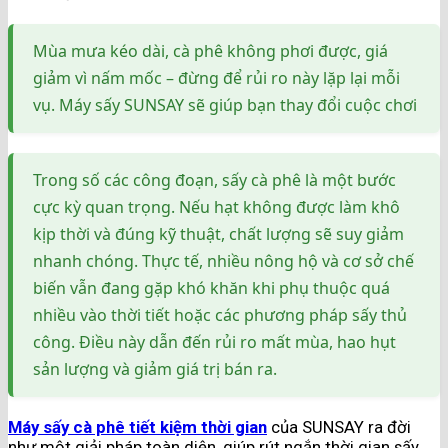
Mùa mưa kéo dài, cà phê không phơi được, giá
giảm vì nấm mốc – đừng để rủi ro này lặp lại mỗi
vụ. Máy sấy SUNSAY sẽ giúp bạn thay đổi cuộc chơi
Trong số các công đoạn, sấy cà phê là một bước
cực kỳ quan trọng. Nếu hạt không được làm khô
kịp thời và đúng kỹ thuật, chất lượng sẽ suy giảm
nhanh chóng. Thực tế, nhiều nông hộ và cơ sở chế
biến vẫn đang gặp khó khăn khi phụ thuộc quá
nhiều vào thời tiết hoặc các phương pháp sấy thủ
công. Điều này dẫn đến rủi ro mất mùa, hao hụt
sản lượng và giảm giá trị bán ra.
Máy sấy cà phê tiết kiệm thời gian
của SUNSAY ra đời
như một giải pháp toàn diện, giúp rút ngắn thời gian sấy,