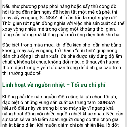
Nếu như phương pháp phơi nắng hoặc sấy thủ công đòi
hỏi từ ba đến năm ngày để hoàn tất một mẻ cà phê, thì
máy sấy vĩ ngang SUNSAY chỉ cần tối đa một ngày rưỡi.
Thời gian rút ngắn đồng nghĩa với việc nhà sản xuất có thể
xoay vòng nhiều mẻ trong cùng một khoảng thời gian,
tăng sản lượng mà không phải mở rộng diện tích kho bãi.
Đặc biệt trong mùa mưa, khi điều kiện phơi gần như bằng
không, máy sấy vĩ ngang trở thành “cứu tinh” giúp nông
dân chủ động lịch sản xuất. Cà phê được sấy đúng độ ẩm
chuẩn, không bị chua, không đổi màu, giữ nguyên hương
thơm đặc trưng – yếu tố quan trọng để định giá cao trên
thị trường quốc tế.
Linh hoạt về nguồn nhiệt – Tối ưu chi phí
Không phải lúc nào nguồn điện cũng là lựa chọn tối ưu,
đặc biệt ở những vùng sản xuất xa trung tâm. SUNSAY
hiểu rõ điều này và trang bị cho máy sấy vĩ ngang khả
năng hoạt động với nhiều nguồn nhiệt khác nhau. Nếu cần
sự sạch sẽ và dễ kiểm soát, người dùng có thể chọn gia
nhiệt bằng điện. Khi muốn giảm chi phí nhiên liệu, lò đốt