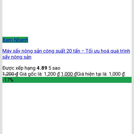
Xem Nhanh
Máy sấy nông sản công suất 20 tấn – Tối ưu hoá quá trình
sấy nông sản
Được xếp hạng
4.89
5 sao
1,200
₫
Giá gốc là: 1,200 ₫.
1,000
₫
Giá hiện tại là: 1,000 ₫.
-17%