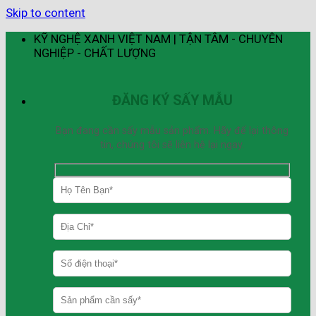
Skip to content
KỸ NGHỆ XANH VIỆT NAM | TẬN TÂM - CHUYÊN
NGHIỆP - CHẤT LƯỢNG
ĐĂNG KÝ SẤY MẪU
Bạn đang cần sấy mẫu sản phẩm. Hãy để lại thông
tin, chúng tôi sẽ liên hệ lại ngay.