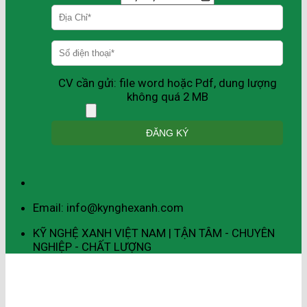
CV cần gửi: file word hoặc Pdf, dung lượng
không quá 2 MB
Email: info@kynghexanh.com
KỸ NGHỆ XANH VIỆT NAM | TẬN TÂM - CHUYÊN
NGHIỆP - CHẤT LƯỢNG