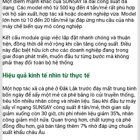
Một điểm mạnh khác của SUNSAY là dải công suất đa
dạng. Các model nhỏ từ 500 kg đến 4 tấn/mẻ rất phù hợp
với hộ sản xuất, hợp tác xã hoặc doanh nghiệp vừa. Model
lớn hơn từ 10 đến 20 tấn/mẻ lại đáp ứng nhu cầu của nhà
máy chế biến quy mô công nghiệp.
Kết cấu module giúp việc lắp đặt nhanh chóng và thuận
tiện, đồng thời dễ mở rộng khi cần tăng công suất. Điều
này đặc biệt hữu ích cho các doanh nghiệp đang trong
giai đoạn phát triển, muốn đầu tư từng bước mà không
phải thay đổi toàn bộ hệ thống.
Hiệu quả kinh tế nhìn từ thực tế
Một hợp tác xã cà phê ở Đắk Lắk trước đây mất trung bình
bốn ngày để sấy một mẻ cà phê bằng lò củi truyền thống,
tiêu tốn nhiều nhân công và nhiên liệu. Sau khi đầu tư máy
sấy vĩ ngang SUNSAY công suất 8 tấn/mẻ, thời gian sấy
giảm xuống còn 30 giờ, chi phí nhiên liệu giảm 35%, nhân
công giảm một nửa. Quan trọng hơn, chất lượng cà phê
đồng đều hơn, giá bán tăng thêm 7% nhờ đáp ứng chuẩn
xuất khẩu châu Âu.