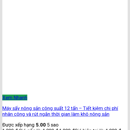
Xem Nhanh
Máy sấy nông sản công suất 12 tấn – Tiết kiệm chi phí
nhân công và rút ngắn thời gian làm khô nông sản
Được xếp hạng
5.00
5 sao