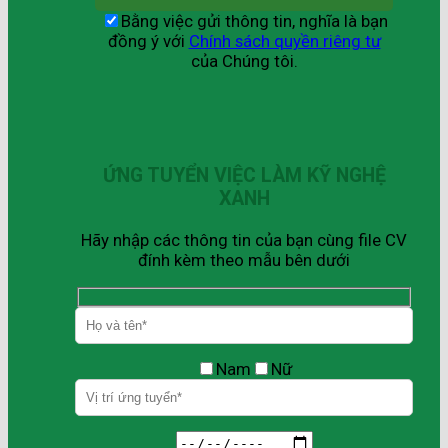
Bằng việc gửi thông tin, nghĩa là bạn
đồng ý với
Chính sách quyền riêng tư
của Chúng tôi.
ỨNG TUYỂN VIỆC LÀM KỸ NGHỆ
XANH
Hãy nhập các thông tin của bạn cùng file CV
đính kèm theo mẫu bên dưới
Nam
Nữ