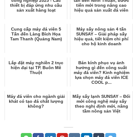
công nghiệp 2025 - Các
tấn đến Ninh Thuận, bước
thiết bị đáp ứng nhu cầu
tiến mới trong nâng cao
sản xuất hàng loạt
hiệu quả sản xuất đá viên
Cung cấp máy đá viên 5
Máy sấy nông sản 4 tấn
Tấn đến Làng Bích Họa
SUNSAY – Giải pháp sấy
Tam Thanh (Quảng Nam)
hiệu quả, tiết kiệm chi phí
cho hộ kinh doanh
Lắp đặt máy nghiền 2 trục
Bán kính phục vụ ảnh
hiện đại tại TP. Buôn Mê
hưởng gì đến công suất
Thuột
máy đá viên? Kinh nghiệm
lựa chọn máy đá viên ICE
COOL p...
Máy đá viên cho ngành giải
Mấy sấy lạnh SUNSAY – Đổi
khát có tạo đá chất lượng
mới công nghệ máy sấy
không?
theo nghị định mới, nâng
tầm nông sản Việt