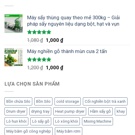
Máy sấy thùng quay theo mẻ 300kg – Giải
pháp sấy nguyên liệu dạng bột, hạt và vụn
Được xếp
Giá
Giá
1,080
₫
1,000
₫
hạng
5.00
gốc
hiện
5 sao
Máy nghiền gỗ thành mùn cưa 2 tấn
là:
tại
1,080 ₫.
là:
1,000 ₫.
Được xếp
Giá
Giá
1,200
₫
1,000
₫
hạng
5.00
gốc
hiện
5 sao
là:
tại
LỰA CHỌN SÀN PHẨM
1,200 ₫.
là:
1,000 ₫.
Bồn chứa Silo
Bồn Silo
cold storage
Cối nghiền bột trà xanh
Drum dryer
drying tray
Heat pump dryer
Hầm sấy gỗ
khay
Lò hun khói
Lò sấy gỗ
Lò xông khói
Mixing Machine
Máy băm gỗ công nghiệp
Máy băm rơm