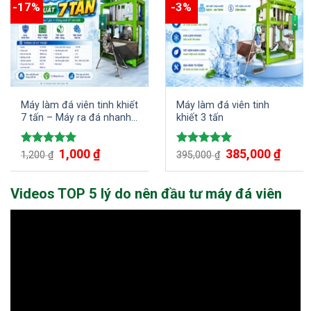
-17%
-3%
Máy làm đá viên tinh khiết
Máy làm đá viên tinh
7 tấn – Máy ra đá nhanh
khiết 3 tấn
chỉ trong 1 giờ đồng hồ
Giá
1,000
₫
Giá
Giá
385,000
₫
Giá
Được xếp
Được xếp
1,200
₫
395,000
₫
gốc
hiện
gốc
hiện
hạng
5.00
hạng
5.00
là:
tại
là:
tại
5 sao
5 sao
1,200 ₫.
là:
395,000 ₫.
là:
1,000 ₫.
385,00
Videos TOP 5 lý do nên đầu tư máy đá viên