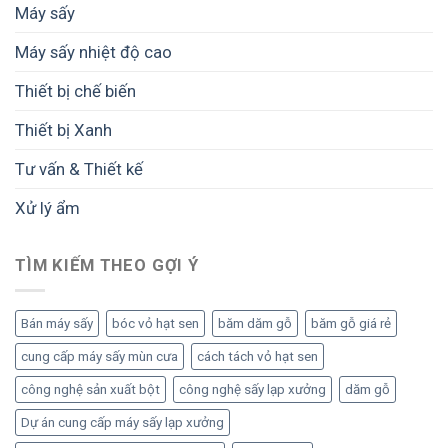
Máy sấy
thọ
thiết
Máy sấy nhiệt độ cao
bị
Thiết bị chế biến
Thiết bị Xanh
Tư vấn & Thiết kế
Xử lý ẩm
TÌM KIẾM THEO GỢI Ý
Bán máy sấy
bóc vỏ hạt sen
băm dăm gỗ
băm gỗ giá rẻ
cung cấp máy sấy mùn cưa
cách tách vỏ hạt sen
công nghệ sản xuất bột
công nghệ sấy lạp xưởng
dăm gỗ
Dự án cung cấp máy sấy lạp xưởng