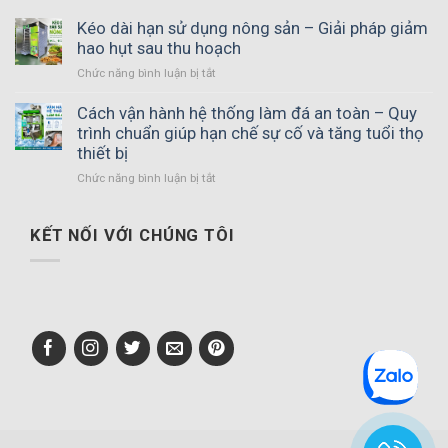
Kéo dài hạn sử dụng nông sản – Giải pháp giảm
hao hụt sau thu hoạch
ở
Chức năng bình luận bị tắt
Kéo
dài
Cách vận hành hệ thống làm đá an toàn – Quy
hạn
trình chuẩn giúp hạn chế sự cố và tăng tuổi thọ
sử
thiết bị
dụng
ở
Chức năng bình luận bị tắt
nông
Cách
sản
vận
–
hành
KẾT NỐI VỚI CHÚNG TÔI
Giải
hệ
pháp
thống
giảm
làm
hao
đá
hụt
an
sau
toàn
thu
–
hoạch
Quy
trình
chuẩn
giúp
hạn