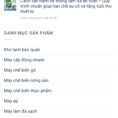
Cách vận hành hệ thống làm đá an toàn – Quy
hạn
trình chuẩn giúp hạn chế sự cố và tăng tuổi thọ
sử
thiết bị
dụng
ở
Chức năng bình luận bị tắt
nông
Cách
sản
vận
–
hành
DANH MỤC SẢN PHẨM
Giải
hệ
pháp
thống
giảm
làm
hao
Kho lạnh bảo quản
đá
hụt
an
sau
Máy cấp đông nhanh
toàn
thu
–
hoạch
Máy chế biến gỗ
Quy
trình
chuẩn
Máy chế biến nông sản
giúp
hạn
Máy chế biến thực phẩm
chế
sự
Máy ép
cố
và
Máy làm đá sạch
tăng
tuổi