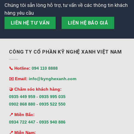
Chúng tôi sẵn lòng hỗ trợ, tư vấn về các thông tin khách
hàng yêu cầu
LIÊN HỆ TƯ VẤN
LIÊN HỆ BÁO GIÁ
CÔNG TY CỔ PHẦN KỸ NGHỆ XANH VIỆT NAM
📞 Hotline:
094 110 8888
✉️ Email:
info@kynghexanh.com
🤝 Chăm sóc khách hàng:
0935 449 959
-
0935 995 035
0902 868 880
-
0935 522 550
📍 Miền Bắc:
0934 722 447
-
0935 940 886
📍 Miền Nam: