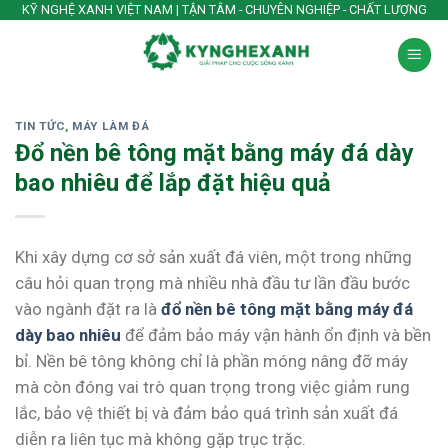
Skip
KỸ NGHỆ XANH VIỆT NAM | TẬN TÂM - CHUYÊN NGHIỆP - CHẤT LƯỢNG
to
content
TIN TỨC
,
MÁY LÀM ĐÁ
Đổ nền bê tông mặt bằng máy đá dày
bao nhiêu để lắp đặt hiệu quả
Khi xây dựng cơ sở sản xuất đá viên, một trong những
câu hỏi quan trọng mà nhiều nhà đầu tư lần đầu bước
vào ngành đặt ra là
đổ nền bê tông mặt bằng máy đá
dày bao nhiêu
để đảm bảo máy vận hành ổn định và bền
bỉ. Nền bê tông không chỉ là phần móng nâng đỡ máy
mà còn đóng vai trò quan trọng trong việc giảm rung
lắc, bảo vệ thiết bị và đảm bảo quá trình sản xuất đá
diễn ra liên tục mà không gặp trục trặc.