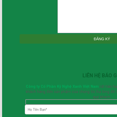
LIÊN HỆ BÁO G
Công ty Cổ Phần Kỹ Nghệ Xanh Việt Nam
rất hân h
khách hàng đến sản phẩm của chúng tôi.Vui lòng để lại
quý khách.