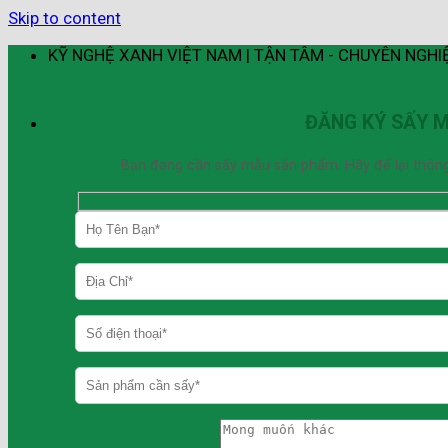
Skip to content
KỸ NGHỆ XANH VIỆT NAM | TẬN TÂM - CHUYÊN NGHI
ĐĂNG KÝ SẤY 
Bạn đang cần sấy mẫu sản phẩm. Hãy để lại thông ti