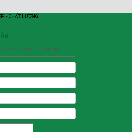
ỆP - CHẤT LƯỢNG
MẪU
n, chúng tôi sẽ liên hệ lại ngay.