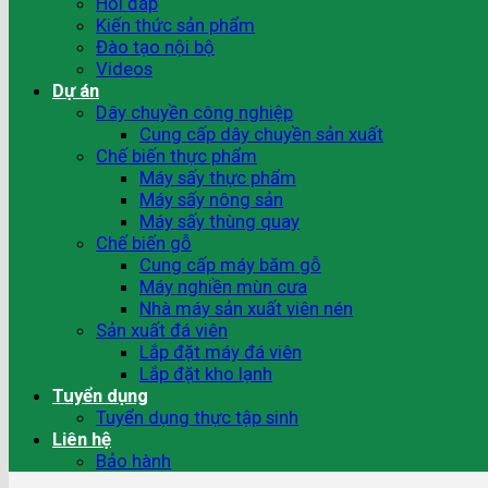
Hỏi đáp
Kiến thức sản phẩm
Đào tạo nội bộ
Videos
Dự án
Dây chuyền công nghiệp
Cung cấp dây chuyền sản xuất
Chế biến thực phẩm
Máy sấy thực phẩm
Máy sấy nông sản
Máy sấy thùng quay
Chế biến gỗ
Cung cấp máy băm gỗ
Máy nghiền mùn cưa
Nhà máy sản xuất viên nén
Sản xuất đá viên
Lắp đặt máy đá viên
Lắp đặt kho lạnh
Tuyển dụng
Tuyển dụng thực tập sinh
Liên hệ
Bảo hành