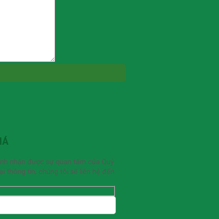
IÁ
ạnh nhận được sự quan tâm của Quý
 thông tin, chúng tôi sẽ liên hệ đến