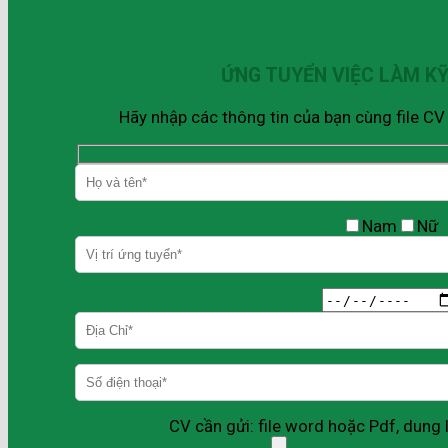
ỨNG TUYỂN VIỆC LÀM K
Hãy nhập các thông tin của bạn cùng file C
Nam
Nữ
CV cần gửi: file word hoặc Pdf, dun