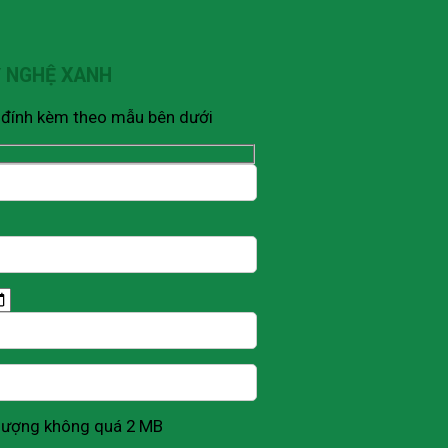
Ỹ NGHỆ XANH
V đính kèm theo mẫu bên dưới
g lượng không quá 2 MB